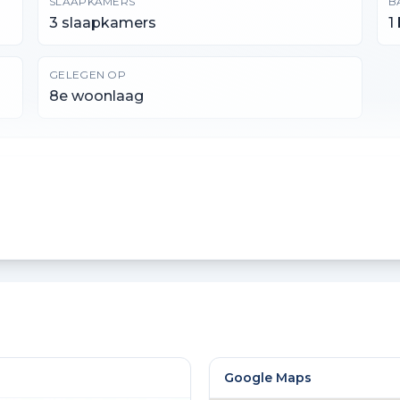
SLAAPKAMERS
B
3 slaapkamers
1
GELEGEN OP
8e woonlaag
INHOUD
G
322 m³
7
Google Maps