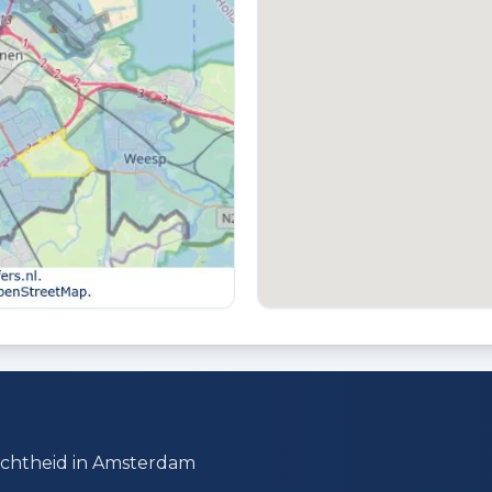
Ja
J
BERGING
P
Box
O
p
dichtheid in Amsterdam