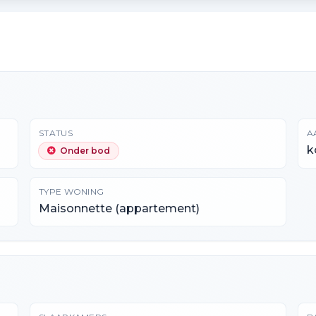
STATUS
A
k
Onder bod
TYPE WONING
Maisonnette (appartement)