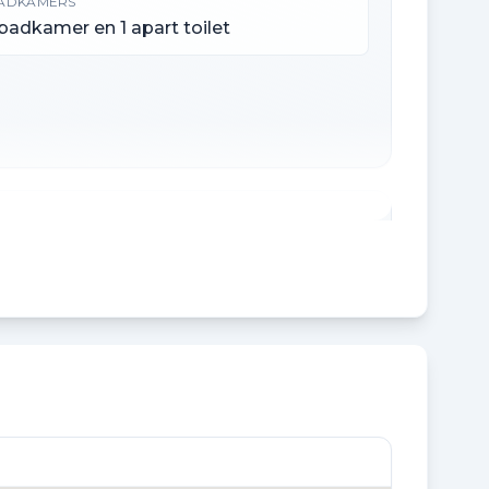
ADKAMERS
 badkamer en 1 apart toilet
EBOUW GEBONDEN BUITENRUIMTE
 m²