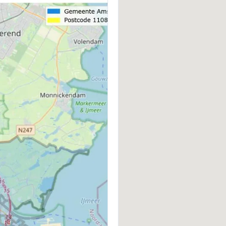
BOUWWIJZE
I
Bestaande bouw
D
WARM WATER
E
Cv-ketel
VVE INGESCHREVEN KVK
V
Ja
J
VVE RESERVEFONDS AANWEZIG
V