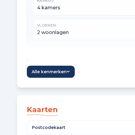
KAMERS
4 kamers
VLOEREN
2 woonlagen
Oppervlaktes en inhoud
Alle kenmerken
WOONOPPERVLAKTE
89 m²
EXTERNE BERGRUIMTE
Kaarten
4 m²
Postcodekaart