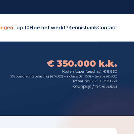
ingen
Top 10
Hoe het werkt?
Kennisbank
Contact
€ 350.000 k.k.
Kosten koper (geschat): € 8.850
2% overdrachtsbelasting (€ 7.000) + notaris (€ 1.150) + taxatie (€ 700)
Totaal incl. k.k.: € 358.850
Koopprijs /m²: € 3.933