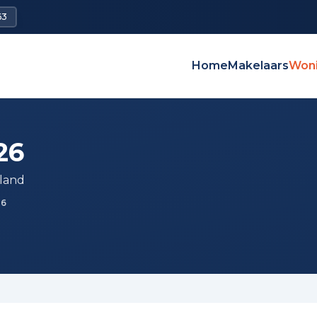
63
Home
Makelaars
Won
26
land
26