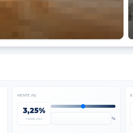
RENTE (%)
E
3,25%
%
JAARLIJKS