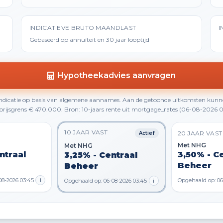
INDICATIEVE BRUTO MAANDLAST
I
Gebaseerd op annuïteit en 30 jaar looptijd
Hypotheekadvies aanvragen
 indicatie op basis van algemene aannames. Aan de getoonde uitkomsten kunn
rijsgrens € 470.000. Bron: 10-jaars rente uit mortgage_rates (06-08-2026 0
10 JAAR VAST
20 JAAR VAST
Actief
Met NHG
Met NHG
ntraal
3,50% - C
3,25% - Centraal
Beheer
Beheer
08-2026 03:45
i
Opgehaald op: 06
Opgehaald op: 06-08-2026 03:45
i