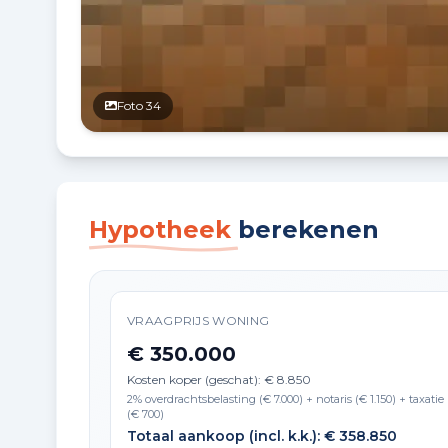
Foto 34
Hypotheek
berekenen
VRAAGPRIJS WONING
€ 350.000
Kosten koper (geschat): € 8.850
2% overdrachtsbelasting (€ 7.000) + notaris (€ 1.150) + taxatie
(€ 700)
Totaal aankoop (incl. k.k.): € 358.850