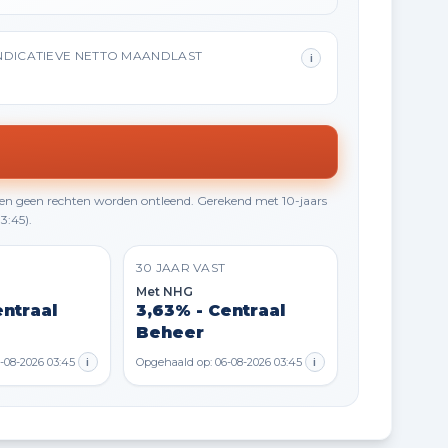
NDICATIEVE NETTO MAANDLAST
i
en geen rechten worden ontleend. Gerekend met 10-jaars
3:45).
30 JAAR VAST
Met NHG
entraal
3,63% - Centraal
Beheer
-08-2026 03:45
i
Opgehaald op: 06-08-2026 03:45
i