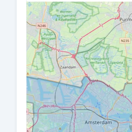
Bouw en energie
BOUWJAAR
1979
VERWARMING
Cv-ketel
Kadastraal en VvE
EIGENDOMSSITUATIE
Gemeentelijke erfpacht (einddatum
erfpacht: 16-12-2026)
VVE PERIODIEKE BIJDRAGE