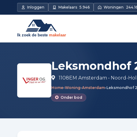
Direct naar de inhoud
Inloggen
Makelaars
5.946
Woningen
244.1
Leksmondhof 
1108EM Amsterdam • Noord-Hol
Home
•
Woning
•
Amsterdam
•
Leksmondhof 
Onder bod