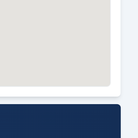
a
ARKEREN
penbaar parkeren en
arkeervergunningen