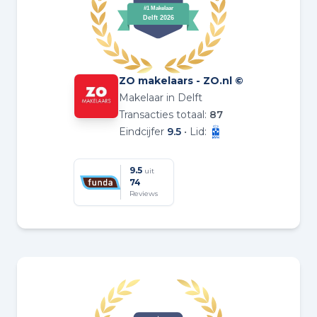
ZO makelaars - ZO.nl ©
Makelaar in Delft
Transacties totaal:
87
Eindcijfer
9.5
• Lid:
9.5
uit
74
Reviews