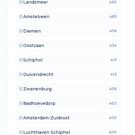
Landsmeer
490
— verkoopmakelaars
Amstelveen
485
— aankoopmakelaars
Diemen
478
— lokale makelaars
Oostzaan
434
— makelaars vergelijken
Schiphol
419
— verkoopmakelaars
Duivendrecht
413
— aankoopmakelaars
Zwanenburg
406
— lokale makelaars
Badhoevedorp
402
— makelaars vergelijken
Amsterdam-Zuidoost
400
— verkoopmakelaars
Luchthaven Schiphol
400
— aankoopmakelaars