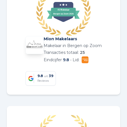
Mion Makelaars
Makelaar in Bergen op Zoom
Transacties totaal:
25
Eindcijfer
9.8
• Lid:
9.8
39
uit
Reviews