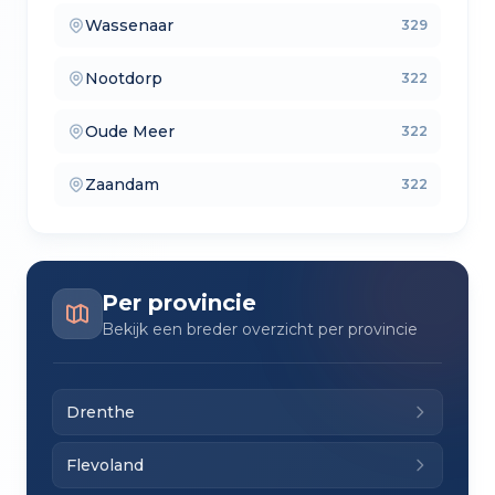
Wassenaar
329
— makelaars vergelijken
Nootdorp
322
— verkoopmakelaars
Oude Meer
322
— aankoopmakelaars
Zaandam
322
— lokale makelaars
Per provincie
Bekijk een breder overzicht per provincie
Drenthe
Flevoland