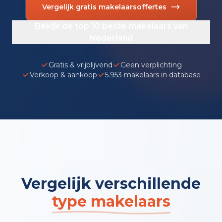
Vergelijk gratis makelaarsoffertes
Bekijk de top 10 beste makelaars van
Nederland
Gratis & vrijblijvend
Geen verplichting
Verkoop & aankoop
5.953 makelaars in database
Vergelijk verschillende
type makelaars