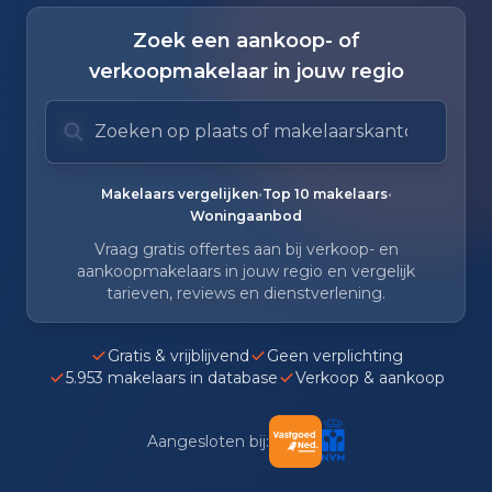
Zoek een aankoop- of
verkoopmakelaar in jouw regio
Zoek op plaats of makelaarskantoor
Typ om te zoeken. Gebruik pijl omlaag en pijl om
Zoeksuggesties verborgen.
•
•
Makelaars vergelijken
Top 10 makelaars
Woningaanbod
Vraag gratis offertes aan bij verkoop- en
aankoopmakelaars in jouw regio en vergelijk
tarieven, reviews en dienstverlening.
Gratis & vrijblijvend
Geen verplichting
5.953 makelaars in database
Verkoop & aankoop
Aangesloten bij: