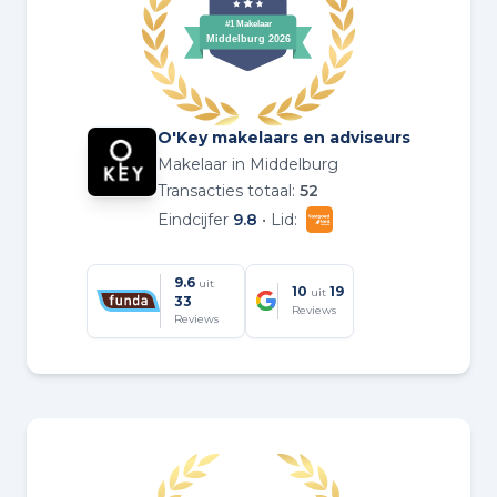
O'Key makelaars en adviseurs
Makelaar in Middelburg
Transacties totaal:
52
Eindcijfer
9.8
• Lid:
9.6
uit
10
19
uit
33
Reviews
Reviews