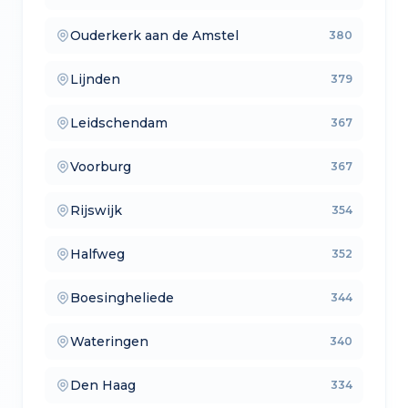
Ouderkerk aan de Amstel
380
— lokale makelaars
Lijnden
379
— makelaars vergelijken
Leidschendam
367
— verkoopmakelaars
Voorburg
367
— aankoopmakelaars
Rijswijk
354
— lokale makelaars
Halfweg
352
— makelaars vergelijken
Boesingheliede
344
— verkoopmakelaars
Wateringen
340
— aankoopmakelaars
Den Haag
334
— lokale makelaars