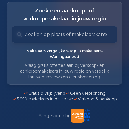
Zoek een aankoop- of
verkoopmakelaar in jouw regio
Zoek op plaats of makelaarskantoor
Typ om te zoeken. Gebruik pijl omlaag en pijl om
Zoeksuggesties verborgen.
•
•
Makelaars vergelijken
Top 10 makelaars
Woningaanbod
Vraag gratis offertes aan bij verkoop- en
aankoopmakelaars in jouw regio en vergelijk
tarieven, reviews en dienstverlening.
Gratis & vrijblijvend
Geen verplichting
5.950 makelaars in database
Verkoop & aankoop
Aangesloten bij: