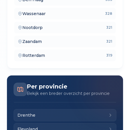
— lokale makelaars
Wassenaar
328
— makelaars vergelijken
Nootdorp
321
— verkoopmakelaars
Zaandam
321
— aankoopmakelaars
Rotterdam
319
— lokale makelaars
Per provincie
Bekijk een breder overzicht per provincie
Drenthe
Flevoland