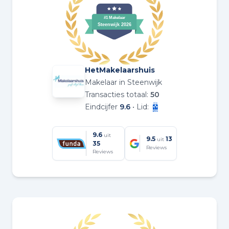
HetMakelaarshuis
Makelaar in Steenwijk
Transacties totaal:
50
Eindcijfer
9.6
• Lid:
9.6
uit
9.5
13
uit
35
Reviews
Reviews