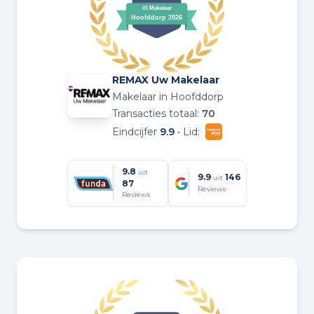
REMAX Uw Makelaar
Makelaar in Hoofddorp
Transacties totaal:
70
Eindcijfer
9.9
• Lid:
9.8
uit
9.9
146
uit
87
Reviews
Reviews