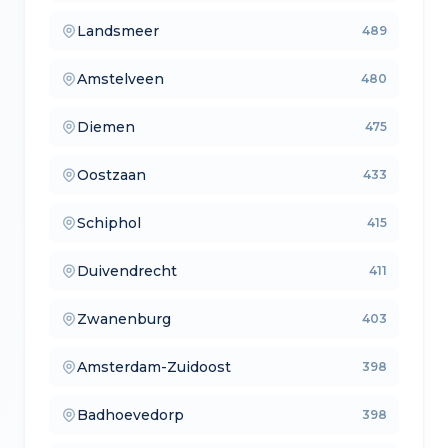
Landsmeer
489
— verkoopmakelaars
Amstelveen
480
— aankoopmakelaars
Diemen
475
— lokale makelaars
Oostzaan
433
— makelaars vergelijken
Schiphol
415
— verkoopmakelaars
Duivendrecht
411
— aankoopmakelaars
Zwanenburg
403
— lokale makelaars
Amsterdam-Zuidoost
398
— makelaars vergelijken
Badhoevedorp
398
— verkoopmakelaars