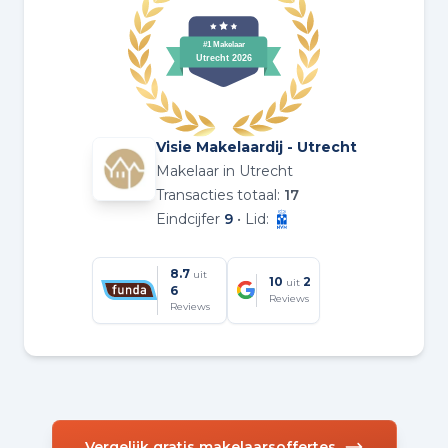
Visie Makelaardij - Utrecht
Makelaar in Utrecht
Transacties totaal:
17
Eindcijfer
9
• Lid:
8.7
uit
10
2
uit
6
Reviews
Reviews
Vergelijk gratis makelaarsoffertes