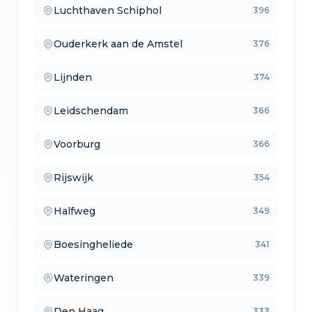
Luchthaven Schiphol
396
— aankoopmakelaars
Ouderkerk aan de Amstel
376
— lokale makelaars
Lijnden
374
— makelaars vergelijken
Leidschendam
366
— verkoopmakelaars
Voorburg
366
— aankoopmakelaars
Rijswijk
354
— lokale makelaars
Halfweg
349
— makelaars vergelijken
Boesingheliede
341
— verkoopmakelaars
Wateringen
339
— aankoopmakelaars
Den Haag
333