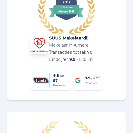
SUUS Makelaardij
Makelaar in Almere
Transacties totaal:
70
Eindcijfer
9.9
• Lid:
?
9.8
uit
9.9
55
uit
57
Reviews
Reviews