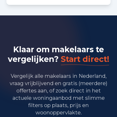
Bedrijvigheid in Den Haag
(2025)
12.645
Handel en HORECA
21.635
Nijverheid en energie
Klaar om makelaars te
24.090
Zakelijke dienstverlening
vergelijken?
Start direct!
17.160
Overheid, onderwijs en zorg
4.330
Landbouw, bosbouw en visserij
Vergelijk alle makelaars in Nederland,
vraag vrijblijvend en gratis (meerdere)
7.675
Vervoer, informatie en communicatie
offertes aan, of zoek direct in het
actuele woningaanbod met slimme
3.235
Financiele diensten en onroerendgoed
filters op plaats, prijs en
9.990
Cultuur, recreatie en overige diensten
woonoppervlakte.