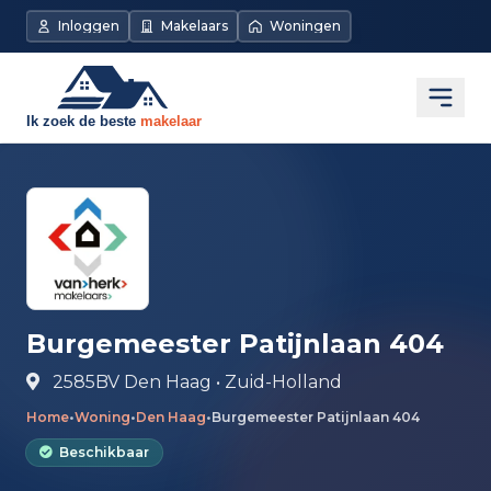
Direct naar de inhoud
Inloggen
Makelaars
Woningen
Open
Burgemeester Patijnlaan 404
2585BV Den Haag • Zuid-Holland
Home
•
Woning
•
Den Haag
•
Burgemeester Patijnlaan 404
Beschikbaar