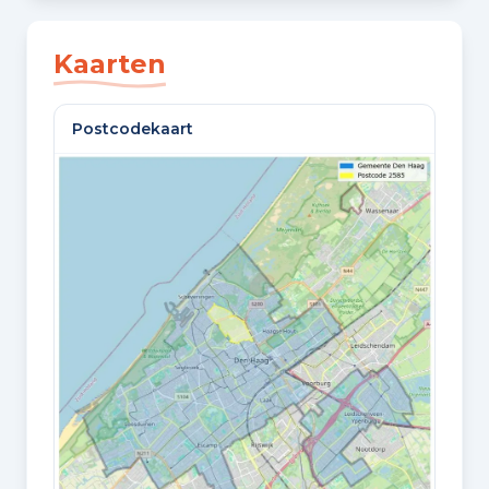
SLAAPKAMERS
2 slaapkamers
Kaarten
BADKAMERS
Postcodekaart
1 badkamer en 1 apart toilet
VLOEREN
2 woonlagen
GELEGEN OP
2e woonlaag
Oppervlaktes en inhoud
WOONOPPERVLAKTE