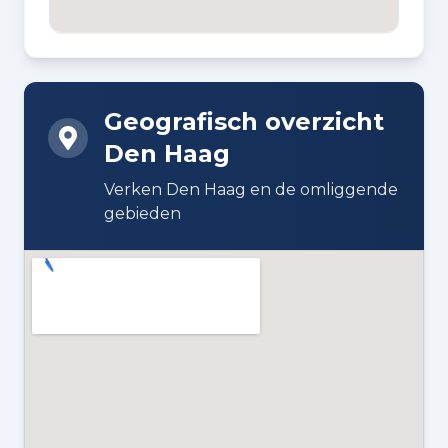
BOUWWIJZE
Bestaande bouw
Geografisch overzicht
DAKTYPE
Den Haag
Plat dak bedekt met bitumineuze
dakbedekking
Verken Den Haag en de omliggende
gebieden
ISOLATIE
Dubbel glas
VERWARMING
Blokverwarming
WARM WATER
Centrale voorziening