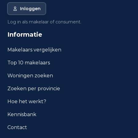
Inloggen
Wat is de gemiddelde WOZ-
waarde in Den Haag?
Log in als makelaar of consument.
Informatie
Wat is het gemiddelde
inkomen per inwoner in Den
Haag?
Makelaars vergelijken
Top 10 makelaars
Hoe veilig is wonen in Den
Haag?
Woningen zoeken
Welke woningtypen komen
Zoeken per provincie
het meest voor in Den Haag?
Hoe het werkt?
Kennisbank
Contact