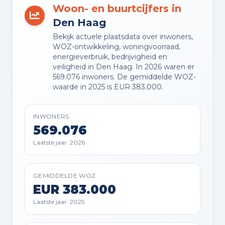
VVE RESERVEFONDS AANWEZIG
Woon- en buurtcijfers in
Ja
Den Haag
Bekijk actuele plaatsdata over inwoners,
VVE ONDERHOUDSPLAN
WOZ-ontwikkeling, woningvoorraad,
Ja
energieverbruik, bedrijvigheid en
veiligheid in Den Haag. In 2026 waren er
569.076 inwoners. De gemiddelde WOZ-
VVE OPSTALVERZEKERING
waarde in 2025 is EUR 383.000.
Ja
INWONERS
569.076
Buitenruimte en parkeren
Laatste jaar: 2026
BUITENRUIMTE
GEMIDDELDE WOZ
Beschutte ligging, in woonwijk en
EUR 383.000
vrij uitzicht
Laatste jaar: 2025
BERGING