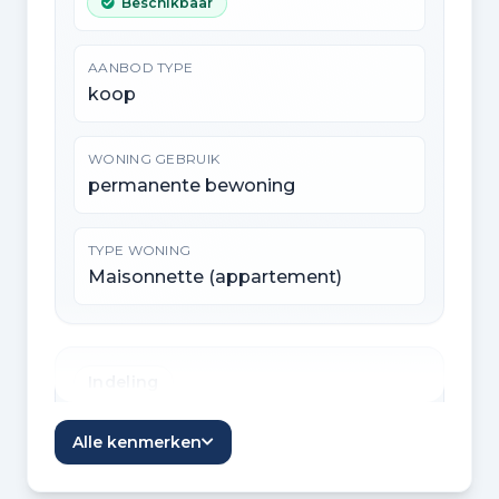
Beschikbaar
AANBOD TYPE
koop
WONING GEBRUIK
permanente bewoning
TYPE WONING
Maisonnette (appartement)
Indeling
KAMERS
Alle kenmerken
3 kamers