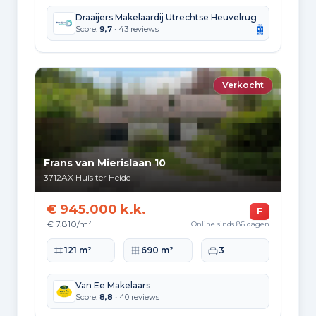
Draaijers Makelaardij Utrechtse Heuvelrug
Score:
9,7
• 43 reviews
Verkocht
Frans van Mierislaan 10
3712AX
Huis ter Heide
€ 945.000 k.k.
F
€ 7.810/m²
Online sinds 86 dagen
Woonoppervlakte
Perceeloppervlakte
Slaapkamers
121 m²
690 m²
3
Van Ee Makelaars
Score:
8,8
• 40 reviews