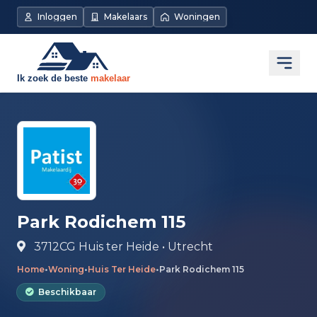
Direct naar de inhoud
Inloggen
Makelaars
Woningen
Open
Park Rodichem 115
3712CG Huis ter Heide • Utrecht
Home
•
Woning
•
Huis Ter Heide
•
Park Rodichem 115
Beschikbaar