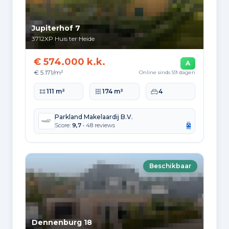
Jupiterhof 7
3712XP
Huis ter Heide
€ 574.000 k.k.
A
€ 5.171/m²
Online sinds 59 dagen
Woonoppervlakte
Perceeloppervlakte
Slaapkamers
111 m²
174 m²
4
Parkland Makelaardij B.V.
Score:
9,7
• 48 reviews
Beschikbaar
Dennenburg 18