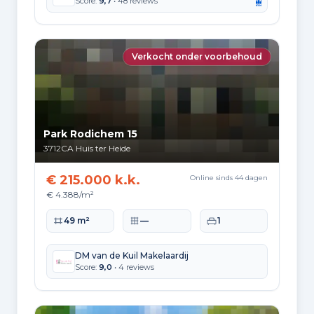
Score:
9,7
• 48 reviews
BERGING
Inpandig
Verkocht onder voorbehoud
PARKEREN
Op eigen terrein
Park Rodichem 15
3712CA
Huis ter Heide
Planning
€ 215.000 k.k.
Online sinds 44 dagen
€ 4.388/m²
AANGEBODEN SINDS
Woonoppervlakte
Perceeloppervlakte
Slaapkamers
49 m²
—
1
01-06-2026
DM van de Kuil Makelaardij
Score:
9,0
• 4 reviews
Badkamer voorzieningen