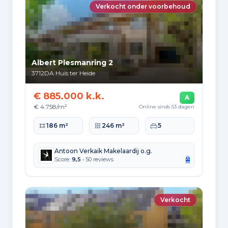
Inloopdouche en wastafel
Verkocht onder voorbehoud
Extra kenmerken
Dakraam
natuurlijke ventilatie
Albert Plesmanring 2
en TV kabel
3712DA
Huis ter Heide
€ 885.000 k.k.
A
€ 4.758/m²
Online sinds 53 dagen
Woonoppervlakte
Perceeloppervlakte
Slaapkamers
186 m²
246 m²
5
Antoon Verkaik Makelaardij o.g.
Score:
9,5
• 50 reviews
Verkocht