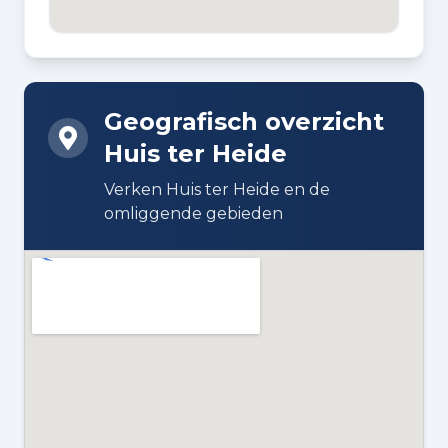
DAKTYPE
Samengesteld dak bedekt met
leisteen
Geografisch overzicht
Huis ter Heide
ISOLATIE
Dakisolatie en voorzetramen
Verken Huis ter Heide en de
omliggende gebieden
VERWARMING
Blokverwarming en Cv-ketel
WARM WATER
Cv-ketel
CV KETEL
Centrale CV vve (gas gestookt
combiketel, lease)