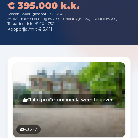
€ 395.000 k.k.
Kosten koper (geschat): € 9.750
2% overdrachtsbelasting (€ 7.900) + notaris (€ 1.150) + taxatie (€ 700)
Totaal incl. k.k.: € 404.750
Koopprijs /m²: € 5.411
Fotogalerij
Claim profiel om media weer te geven.
Foto 47