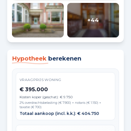
+44
Hypotheek
berekenen
VRAAGPRIJS WONING
€ 395.000
Kosten koper (geschat): € 9.750
2% overdrachtsbelasting (€ 7.900) + notaris (€ 1.150) +
taxatie (€ 700)
Totaal aankoop (incl. k.k.): € 404.750