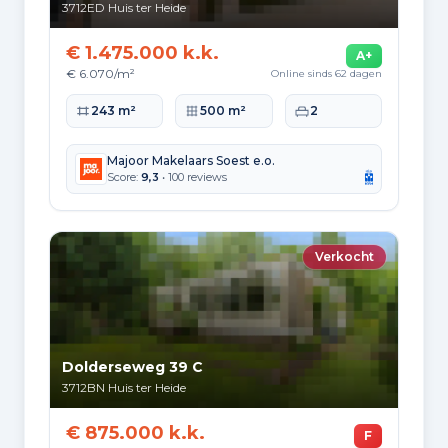
3712ED
Huis ter Heide
€ 1.475.000 k.k.
A+
€ 6.070/m²
Online sinds 62 dagen
Woonoppervlakte
Perceeloppervlakte
Slaapkamers
243 m²
500 m²
2
Majoor Makelaars Soest e.o.
Score:
9,3
• 100 reviews
Verkocht
Dolderseweg 39 C
3712BN
Huis ter Heide
€ 875.000 k.k.
F