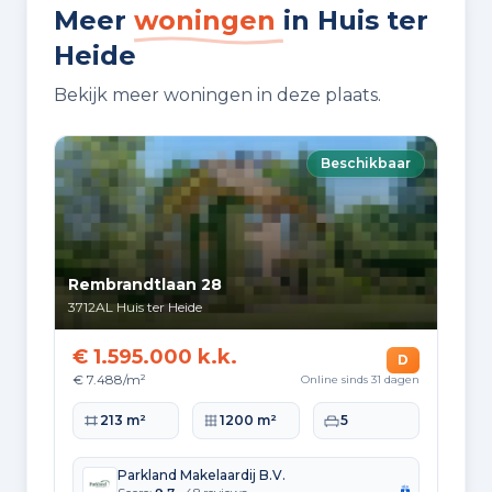
Meer
woningen
in Huis ter
VVE RESERVEFONDS AANWEZIG
Heide
Ja
Bekijk meer woningen in deze plaats.
VVE ONDERHOUDSPLAN
Ja
Beschikbaar
VVE OPSTALVERZEKERING
Ja
Rembrandtlaan 28
3712AL
Huis ter Heide
Buitenruimte en parkeren
€ 1.595.000 k.k.
D
€ 7.488/m²
Online sinds 31 dagen
BUITENRUIMTE
Aan bosrand, aan park, aan rustige
Woonoppervlakte
Perceeloppervlakte
Slaapkamers
213 m²
1200 m²
5
weg, aan water, beschutte ligging,
in bosrijke omgeving en vrij uitzicht
Parkland Makelaardij B.V.