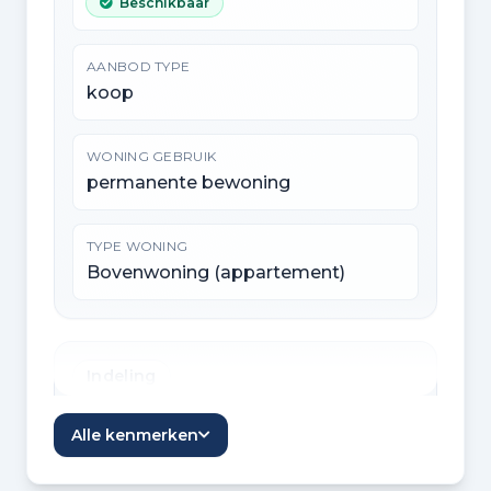
Beschikbaar
AANBOD TYPE
koop
WONING GEBRUIK
permanente bewoning
TYPE WONING
Bovenwoning (appartement)
Indeling
KAMERS
Alle kenmerken
3 kamers