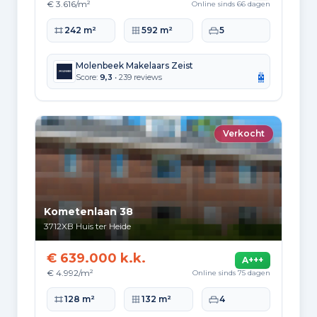
€ 3.616/m²
Online sinds 66 dagen
Woonoppervlakte
Perceeloppervlakte
Slaapkamers
242 m²
592 m²
5
Molenbeek Makelaars Zeist
Score:
9,3
• 239 reviews
Verkocht
Kometenlaan 38
3712XB
Huis ter Heide
€ 639.000 k.k.
A+++
€ 4.992/m²
Online sinds 75 dagen
Woonoppervlakte
Perceeloppervlakte
Slaapkamers
128 m²
132 m²
4