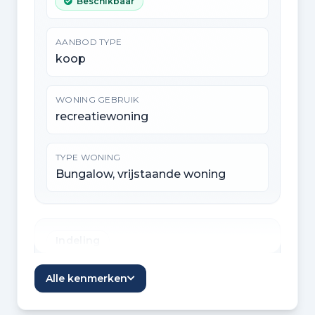
Beschikbaar
AANBOD TYPE
koop
WONING GEBRUIK
recreatiewoning
TYPE WONING
Bungalow, vrijstaande woning
Indeling
KAMERS
Alle kenmerken
4 kamers