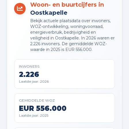
Woon- en buurtcijfers in
TUIN
Oostkapelle
Tuin rondom
Bekijk actuele plaatsdata over inwoners,
WOZ-ontwikkeling, woningvoorraad,
energieverbruik, bedrijvigheid en
BERGING
veiligheid in Oostkapelle. In 2026 waren er
Vrijstaande houten berging
2.226 inwoners. De gemiddelde WOZ-
waarde in 2025 is EUR 556.000.
PARKEREN
Op eigen terrein
INWONERS
2.226
Laatste jaar: 2026
Planning
GEMIDDELDE WOZ
AANGEBODEN SINDS
EUR 556.000
01-06-2026
Laatste jaar: 2025