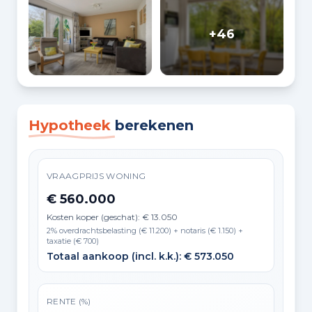
+46
Hypotheek
berekenen
VRAAGPRIJS WONING
€ 560.000
Kosten koper (geschat): € 13.050
2% overdrachtsbelasting (€ 11.200) + notaris (€ 1.150) +
taxatie (€ 700)
Totaal aankoop (incl. k.k.): € 573.050
RENTE (%)