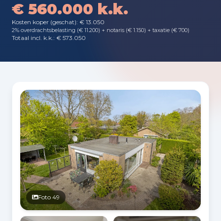
€ 560.000 k.k.
Kosten koper (geschat): € 13.050
2% overdrachtsbelasting (€ 11.200) + notaris (€ 1.150) + taxatie (€ 700)
Totaal incl. k.k.: € 573.050
Fotogalerij
Foto 49