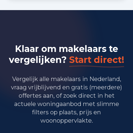
Bedrijvigheid in Oostkapelle
(2025)
95
Handel en HORECA
Klaar om makelaars te
50
Nijverheid en energie
vergelijken?
Start direct!
75
Zakelijke dienstverlening
Vergelijk alle makelaars in Nederland,
45
Overheid, onderwijs en zorg
vraag vrijblijvend en gratis (meerdere)
30
offertes aan, of zoek direct in het
Landbouw, bosbouw en visserij
actuele woningaanbod met slimme
10
Vervoer, informatie en communicatie
filters op plaats, prijs en
woonoppervlakte.
35
Financiele diensten en onroerendgoed