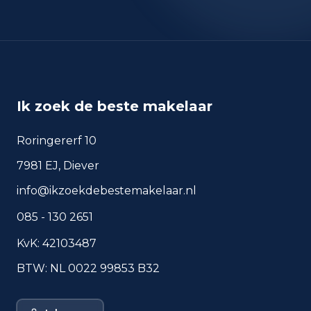
nov 2025
1
okt 2024
4
okt 2025
6
sep 2024
8
sep 2025
4
Ik zoek de beste makelaar
Deze cijfers geven een indicatief beeld van
veiligheidstrends in de woonomgeving van
Roringererf 10
Oostkapelle.
7981 EJ, Diever
info@ikzoekdebestemakelaar.nl
Veelgestelde vragen over
085 - 130 2651
wonen in Oostkapelle
KvK: 42103487
Korte antwoorden op basis van actuele
plaatscijfers, handig voor een snelle
BTW: NL 0022 99853 B32
vergelijking van de woonomgeving.
Hoeveel inwoners heeft