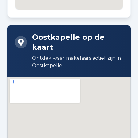
DAKTYPE
Plat dak bedekt met bitumineuze
dakbedekking
Oostkapelle op de
kaart
ISOLATIE
Dakisolatie en dubbel glas
Ontdek waar makelaars actief zijn in
Oostkapelle
VERWARMING
Cv-ketel
WARM WATER
Cv-ketel
CV KETEL
Remeha Avanta (gas gestookt
combiketel uit 2007, eigendom)