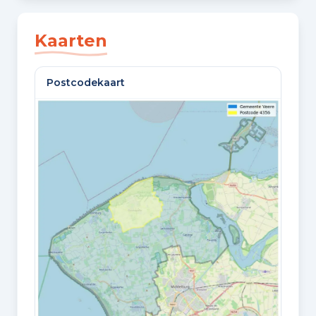
SLAAPKAMERS
3 slaapkamers
Kaarten
BADKAMERS
Postcodekaart
1 badkamer en 1 apart toilet
VLOEREN
1 woonlaag
Oppervlaktes en inhoud
WOONOPPERVLAKTE
61 m²
PERCEELOPPERVLAKTE