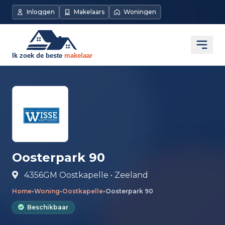
Direct naar de inhoud
Inloggen
Makelaars
Woningen
Open
Oosterpark 90
4356GM Oostkapelle • Zeeland
Home
•
Woning
•
Oostkapelle
•
Oosterpark 90
Beschikbaar