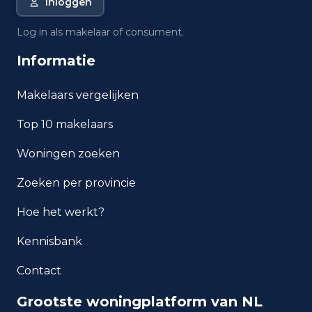
Inloggen
Oostkapelle?
Log in als makelaar of consument.
Wat is de gemiddelde WOZ-
Informatie
waarde in Oostkapelle?
Makelaars vergelijken
Wat is het gemiddelde
inkomen per inwoner in
Top 10 makelaars
Oostkapelle?
Woningen zoeken
Hoe veilig is wonen in
Oostkapelle?
Zoeken per provincie
Hoe het werkt?
Welke woningtypen komen
het meest voor in Oostkapelle?
Kennisbank
Contact
Grootste woningplatform van NL