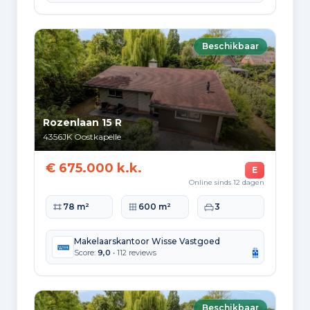
Samenstelling van bewoners
Leeftijdsopbouw
Beschikbaar
65+: 730
0-15: 325
15-25: 185
25-45: 410
45-65: 585
Opleidingsniveau
Rozenlaan 15 R
Hoger
4356JK
Oostkapelle
490
€ 675.000 k.k.
E
Praktisch
Online sinds 12 dagen
320
Woonoppervlakte
Perceeloppervlakte
Slaapkamers
78 m²
600 m²
3
Middelbaar
720
Makelaarskantoor Wisse Vastgoed
Score:
9,0
• 112 reviews
Herkomst inwoners (2025)
Europa
175
Beschikbaar