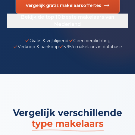
Vergelijk gratis makelaarsoffertes
Bekijk de top 10 beste makelaars van
Nederland
Gratis & vrijblijvend
Geen verplichting
Verkoop & aankoop
5.954 makelaars in database
Vergelijk verschillende
type makelaars