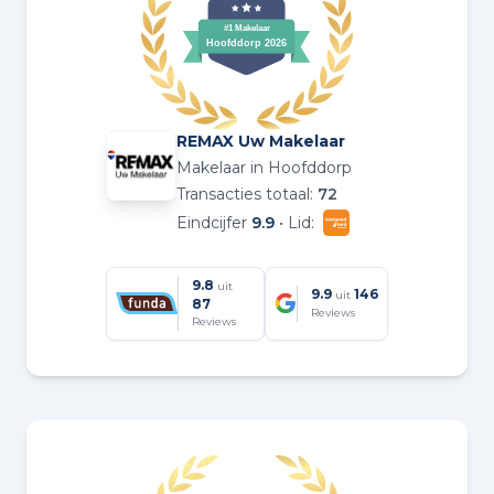
REMAX Uw Makelaar
Makelaar in Hoofddorp
Transacties totaal:
72
Eindcijfer
9.9
• Lid:
9.8
uit
9.9
146
uit
87
Reviews
Reviews