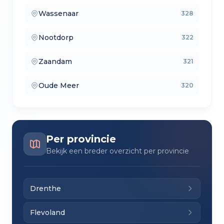
Wassenaar
328
— makelaars vergelijken
Nootdorp
322
— verkoopmakelaars
Zaandam
321
— aankoopmakelaars
Oude Meer
320
— lokale makelaars
Per provincie
Bekijk een breder overzicht per provincie
Drenthe
Flevoland