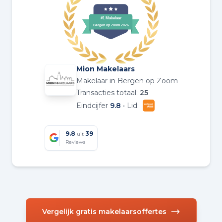
Mion Makelaars
Makelaar in Bergen op Zoom
Transacties totaal:
25
Eindcijfer
9.8
• Lid:
9.8
39
uit
Reviews
Vergelijk gratis makelaarsoffertes