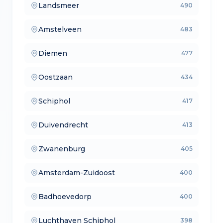
Landsmeer
490
— verkoopmakelaars
Amstelveen
483
— aankoopmakelaars
Diemen
477
— lokale makelaars
Oostzaan
434
— makelaars vergelijken
Schiphol
417
— verkoopmakelaars
Duivendrecht
413
— aankoopmakelaars
Zwanenburg
405
— lokale makelaars
Amsterdam-Zuidoost
400
— makelaars vergelijken
Badhoevedorp
400
— verkoopmakelaars
Luchthaven Schiphol
398