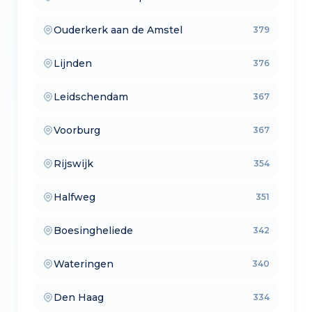
— aankoopmakelaars
Ouderkerk aan de Amstel
379
— lokale makelaars
Lijnden
376
— makelaars vergelijken
Leidschendam
367
— verkoopmakelaars
Voorburg
367
— aankoopmakelaars
Rijswijk
354
— lokale makelaars
Halfweg
351
— makelaars vergelijken
Boesingheliede
342
— verkoopmakelaars
Wateringen
340
— aankoopmakelaars
Den Haag
334
— lokale makelaars