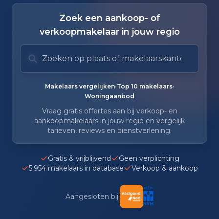
Zoek een aankoop- of
verkoopmakelaar in jouw regio
Zoek op plaats of makelaarskantoor
Typ om te zoeken. Gebruik pijl omlaag en pijl om
Zoeksuggesties verborgen.
•
•
Makelaars vergelijken
Top 10 makelaars
Woningaanbod
Vraag gratis offertes aan bij verkoop- en
aankoopmakelaars in jouw regio en vergelijk
tarieven, reviews en dienstverlening.
Gratis & vrijblijvend
Geen verplichting
5.954 makelaars in database
Verkoop & aankoop
Aangesloten bij: