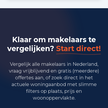
Bedrijvigheid in Oostkapelle
(2025)
95
Handel en HORECA
Klaar om makelaars te
50
Nijverheid en energie
vergelijken?
Start direct!
75
Zakelijke dienstverlening
Vergelijk alle makelaars in Nederland,
45
Overheid, onderwijs en zorg
vraag vrijblijvend en gratis (meerdere)
30
offertes aan, of zoek direct in het
Landbouw, bosbouw en visserij
actuele woningaanbod met slimme
10
Vervoer, informatie en communicatie
filters op plaats, prijs en
woonoppervlakte.
35
Financiele diensten en onroerendgoed