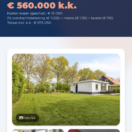
€ 560.000 k.k.
Kosten koper (geschat): € 13.050
2% overdrachtsbelasting (€ 11.200) + notaris (€ 1.150) + taxatie (€ 700)
Totaal incl. k.k.: € 573.050
Fotogalerij
Foto 54