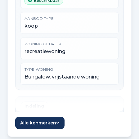
Beschikbaar
AANBOD TYPE
koop
WONING GEBRUIK
recreatiewoning
TYPE WONING
Bungalow, vrijstaande woning
Indeling
KAMERS
Alle kenmerken
3 kamers