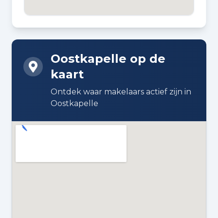
BOUWWIJZE
Bestaande bouw
Oostkapelle op de
DAKTYPE
kaart
Plat dak bedekt met bitumineuze
dakbedekking
Ontdek waar makelaars actief zijn in
Oostkapelle
ISOLATIE
Dakisolatie en dubbel glas
VERWARMING
Cv-ketel
WARM WATER
Cv-ketel