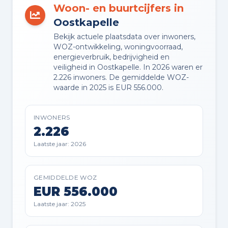
Woon- en buurtcijfers in
BUITENRUIMTE
Oostkapelle
Beschutte ligging, in bosrijke
Bekijk actuele plaatsdata over inwoners,
omgeving en vrij uitzicht
WOZ-ontwikkeling, woningvoorraad,
energieverbruik, bedrijvigheid en
veiligheid in Oostkapelle. In 2026 waren er
TUIN
2.226 inwoners. De gemiddelde WOZ-
Tuin rondom
waarde in 2025 is EUR 556.000.
BERGING
INWONERS
Vrijstaande houten berging
2.226
Laatste jaar: 2026
PARKEREN
Op eigen terrein
GEMIDDELDE WOZ
EUR 556.000
Laatste jaar: 2025
Planning