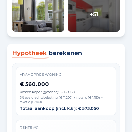
+51
Hypotheek
berekenen
VRAAGPRIJS WONING
€ 560.000
Kosten koper (geschat): € 13.050
2% overdrachtsbelasting (€ 11.200) + notaris (€ 1.150) +
taxatie (€ 700)
Totaal aankoop (incl. k.k.): € 573.050
RENTE (%)