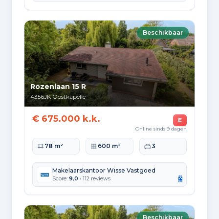
Samenstelling van bewoners
Leeftijdsopbouw
Beschikbaar
65+: 730
0-15: 325
15-25: 185
25-45: 410
45-65: 585
Opleidingsniveau
Rozenlaan 15 R
Hoger
4356JK
Oostkapelle
490
€ 675.000 k.k.
E
Praktisch
Online sinds 9 dagen
320
Woonoppervlakte
Perceeloppervlakte
Slaapkamers
78 m²
600 m²
3
Middelbaar
720
Makelaarskantoor Wisse Vastgoed
Score:
9,0
• 112 reviews
Herkomst inwoners (2025)
Europa
175
Beschikbaar