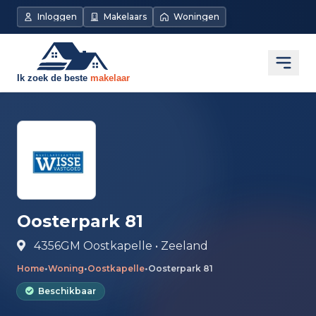
Direct naar de inhoud
Inloggen
Makelaars
Woningen
Open
Oosterpark 81
4356GM Oostkapelle • Zeeland
Home
•
Woning
•
Oostkapelle
•
Oosterpark 81
Beschikbaar