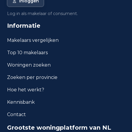
Inloggen
Oostkapelle?
Log in als makelaar of consument.
Wat is de gemiddelde WOZ-
Informatie
waarde in Oostkapelle?
Makelaars vergelijken
Wat is het gemiddelde
inkomen per inwoner in
Top 10 makelaars
Oostkapelle?
Woningen zoeken
Hoe veilig is wonen in
Oostkapelle?
Zoeken per provincie
Hoe het werkt?
Welke woningtypen komen
het meest voor in Oostkapelle?
Kennisbank
Contact
Grootste woningplatform van NL