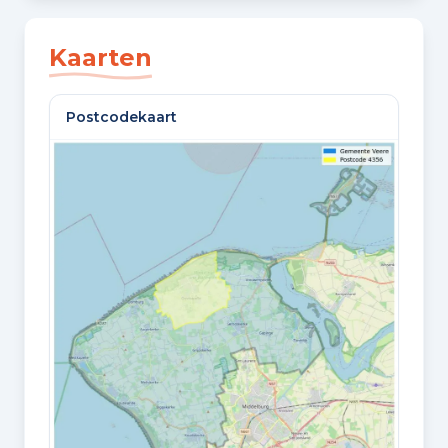
SLAAPKAMERS
2 slaapkamers
Kaarten
BADKAMERS
Postcodekaart
1 badkamer en 1 apart toilet
VLOEREN
1 woonlaag
Oppervlaktes en inhoud
WOONOPPERVLAKTE
52 m²
PERCEELOPPERVLAKTE