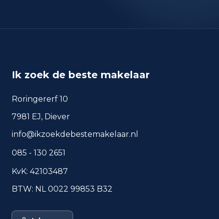
nov 2025
1
okt 2024
4
okt 2025
6
sep 2024
8
sep 2025
4
Ik zoek de beste makelaar
Deze cijfers geven een indicatief beeld van
veiligheidstrends in de woonomgeving van
Roringererf 10
Oostkapelle.
7981 EJ, Diever
info@ikzoekdebestemakelaar.nl
Veelgestelde vragen over
085 - 130 2651
wonen in Oostkapelle
KvK: 42103487
Korte antwoorden op basis van actuele
plaatscijfers, handig voor een snelle
BTW: NL 0022 99853 B32
vergelijking van de woonomgeving.
Hoeveel inwoners heeft