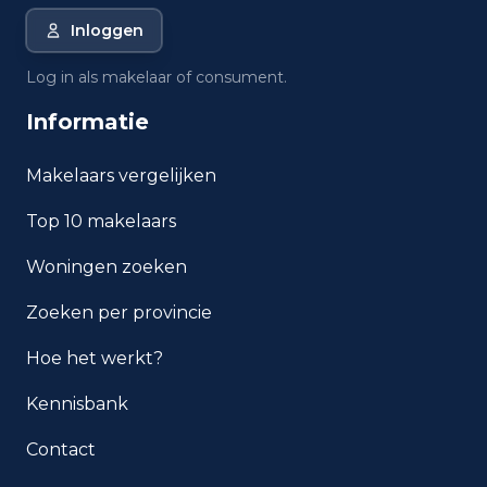
Inloggen
Wat is de gemiddelde WOZ-
waarde in Rotterdam?
Log in als makelaar of consument.
Informatie
Wat is het gemiddelde
inkomen per inwoner in
Rotterdam?
Makelaars vergelijken
Top 10 makelaars
Hoe veilig is wonen in
Rotterdam?
Woningen zoeken
Welke woningtypen komen
Zoeken per provincie
het meest voor in Rotterdam?
Hoe het werkt?
Kennisbank
Contact