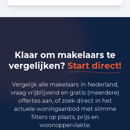
Bedrijvigheid in Rotterdam
(2025)
15.425
Handel en HORECA
14.280
Nijverheid en energie
Klaar om makelaars te
27.830
Zakelijke dienstverlening
vergelijken?
Start direct!
18.985
Overheid, onderwijs en zorg
340
Landbouw, bosbouw en visserij
Vergelijk alle makelaars in Nederland,
vraag vrijblijvend en gratis (meerdere)
10.035
Vervoer, informatie en communicatie
offertes aan, of zoek direct in het
actuele woningaanbod met slimme
3.525
Financiele diensten en onroerendgoed
filters op plaats, prijs en
11.505
Cultuur, recreatie en overige diensten
woonoppervlakte.