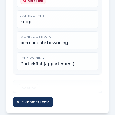
Verkocht
AANBOD TYPE
koop
WONING GEBRUIK
permanente bewoning
TYPE WONING
Portiekflat (appartement)
Indeling
KAMERS
Alle kenmerken
3 kamers