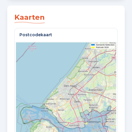
SLAAPKAMERS
2 slaapkamers
Kaarten
BADKAMERS
Postcodekaart
1 badkamer en 1 apart toilet
VLOEREN
1 woonlaag
GELEGEN OP
1e woonlaag
Oppervlaktes en inhoud
WOONOPPERVLAKTE