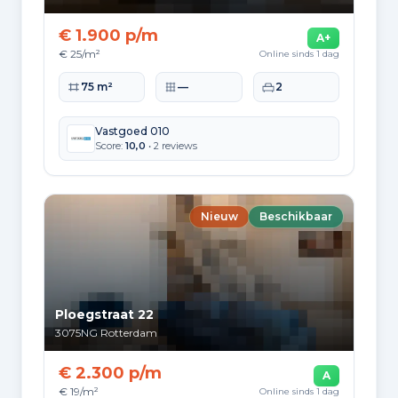
5.469
2010 tot 2020
€ 1.900 p/m
A+
€ 25/m²
Online sinds 1 dag
3.475
2020 en later
Woonoppervlakte
Perceeloppervlakte
Slaapkamers
75 m²
—
2
Vastgoed 010
Score:
10,0
• 2 reviews
Energie en duurzaamheid
Energielabelverdeling
Nieuw
Beschikbaar
Label A
Label C
76.947
71.907
Label B
Label G
51.923
27.838
Ploegstraat 22
Label D
Label E
3075NG
Rotterdam
26.618
25.314
€ 2.300 p/m
A
Label F
Label A+
€ 19/m²
Online sinds 1 dag