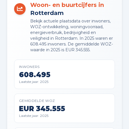
Woon- en buurtcijfers in
VVE JAARLIJKSE VERGADERING
Rotterdam
Ja
Bekijk actuele plaatsdata over inwoners,
WOZ-ontwikkeling, woningvoorraad,
VVE RESERVEFONDS AANWEZIG
energieverbruik, bedrijvigheid en
Ja
veiligheid in Rotterdam. In 2025 waren er
608.495 inwoners. De gemiddelde WOZ-
waarde in 2025 is EUR 345.555.
VVE ONDERHOUDSPLAN
Ja
INWONERS
608.495
VVE OPSTALVERZEKERING
Laatste jaar: 2025
Ja
GEMIDDELDE WOZ
EUR 345.555
Buitenruimte en parkeren
Laatste jaar: 2025
BUITENRUIMTE