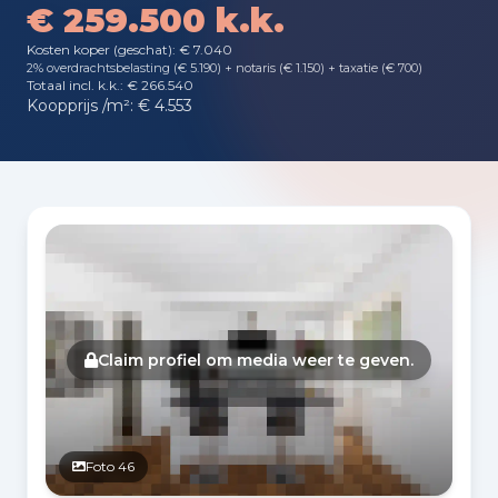
€ 259.500 k.k.
Kosten koper (geschat): € 7.040
2% overdrachtsbelasting (€ 5.190) + notaris (€ 1.150) + taxatie (€ 700)
Totaal incl. k.k.: € 266.540
Koopprijs /m²: € 4.553
Fotogalerij
Claim profiel om media weer te geven.
Foto 46