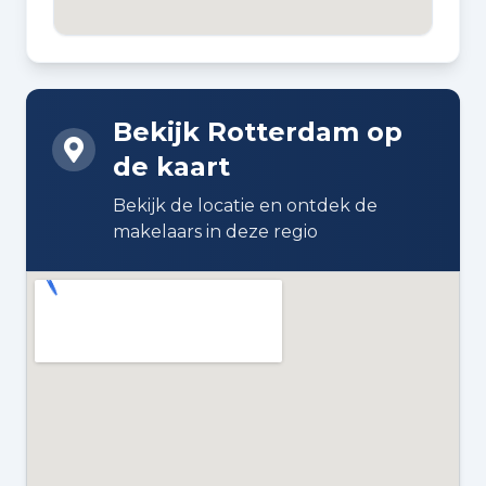
BOUWWIJZE
Bestaande bouw
Bekijk Rotterdam op
DAKTYPE
de kaart
Plat dak bedekt met bitumineuze
dakbedekking
Bekijk de locatie en ontdek de
makelaars in deze regio
ISOLATIE
Dubbel glas
VERWARMING
Cv-ketel
WARM WATER
Cv-ketel