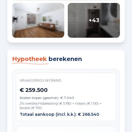
+43
Hypotheek
berekenen
VRAAGPRIJS WONING
€ 259.500
Kosten koper (geschat): € 7.040
2% overdrachtsbelasting (€ 5.190) + notaris (€ 1.150) +
taxatie (€ 700)
Totaal aankoop (incl. k.k.): € 266.540