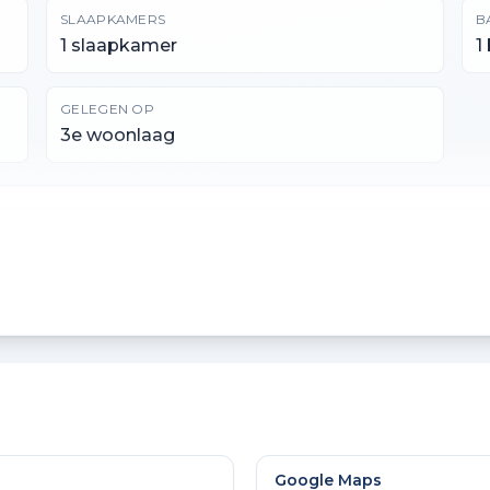
SLAAPKAMERS
B
1 slaapkamer
1
GELEGEN OP
3e woonlaag
INHOUD
292 m³
Google Maps