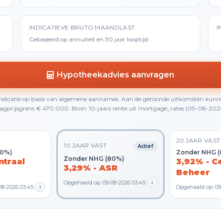
INDICATIEVE BRUTO MAANDLAST
I
Gebaseerd op annuïteit en 30 jaar looptijd
Hypotheekadvies aanvragen
 indicatie op basis van algemene aannames. Aan de getoonde uitkomsten kunn
gprijsgrens € 470.000. Bron: 10-jaars rente uit mortgage_rates (09-08-2026 0
20 JAAR VAST
10 JAAR VAST
Actief
80%)
Zonder NHG 
Zonder NHG (80%)
ntraal
3,92% - C
3,29% - ASR
Beheer
Opgehaald op: 09-08-2026 03:45
i
08-2026 03:45
i
Opgehaald op: 09