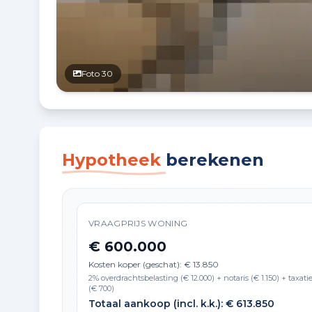
Foto 30
Hypotheek
berekenen
VRAAGPRIJS WONING
€ 600.000
Kosten koper (geschat): € 13.850
2% overdrachtsbelasting (€ 12.000) + notaris (€ 1.150) + taxati
(€ 700)
Totaal aankoop (incl. k.k.): € 613.850