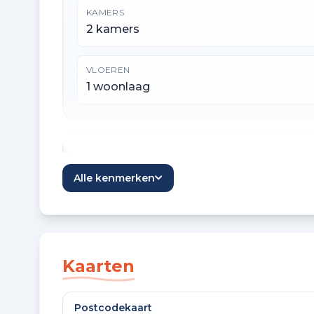
KAMERS
2 kamers
VLOEREN
1 woonlaag
Oppervlaktes en inhoud
Alle kenmerken
WOONOPPERVLAKTE
67 m²
Kaarten
Bouw en energie
Postcodekaart