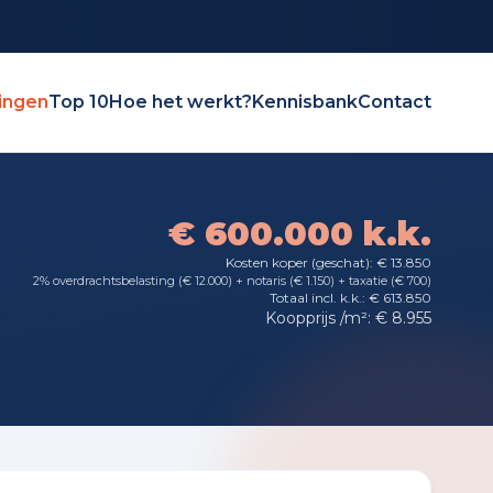
ingen
Top 10
Hoe het werkt?
Kennisbank
Contact
€ 600.000 k.k.
Kosten koper (geschat): € 13.850
2% overdrachtsbelasting (€ 12.000) + notaris (€ 1.150) + taxatie (€ 700)
Totaal incl. k.k.: € 613.850
Koopprijs /m²: € 8.955