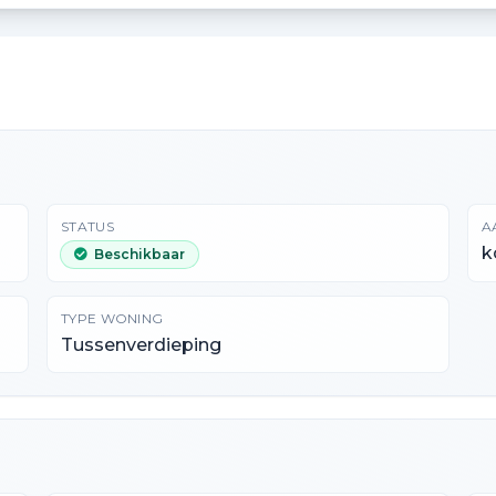
STATUS
A
k
Beschikbaar
TYPE WONING
Tussenverdieping