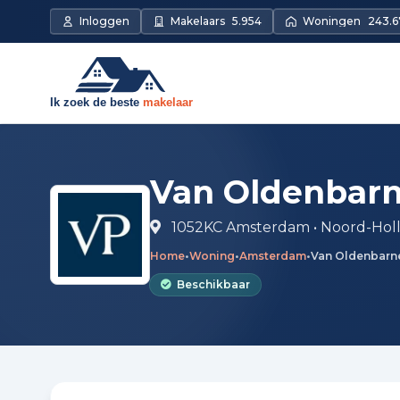
Direct naar de inhoud
Inloggen
Makelaars
5.954
Woningen
243.6
Van Oldenbarn
1052KC Amsterdam • Noord-Hol
Home
•
Woning
•
Amsterdam
•
Van Oldenbarne
Beschikbaar