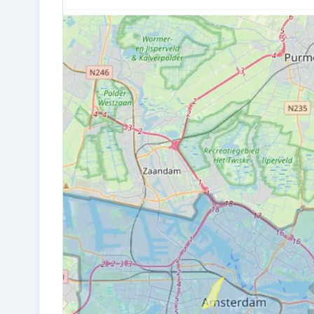
BOUWJAAR
2006
VERWARMING
Cv-ketel
Kadastraal en VvE
EIGENDOMSSITUATIE
Volle eigendom
VVE RESERVEFONDS AANWEZIG
Ja