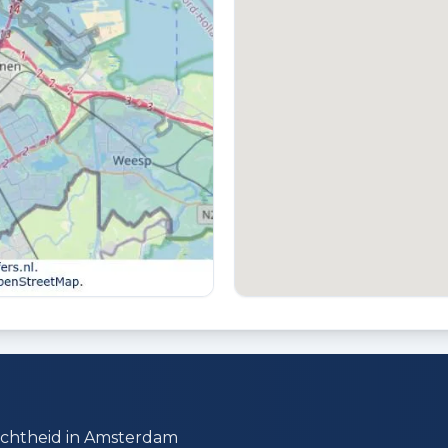
TUIN
P
Plaats
P
dichtheid in Amsterdam