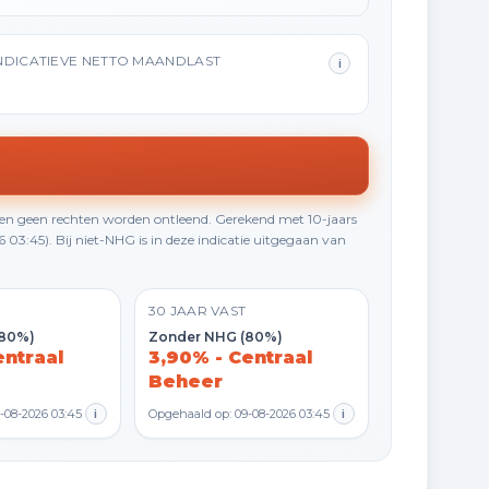
NDICATIEVE NETTO MAANDLAST
i
en geen rechten worden ontleend. Gerekend met 10-jaars
3:45). Bij niet-NHG is in deze indicatie uitgegaan van
30 JAAR VAST
(80%)
Zonder NHG (80%)
entraal
3,90% - Centraal
Beheer
-08-2026 03:45
i
Opgehaald op: 09-08-2026 03:45
i