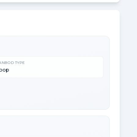
ANBOD TYPE
oop