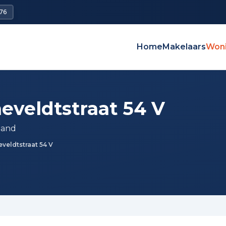
76
Home
Makelaars
Won
eveldtstraat 54 V
land
veldtstraat 54 V