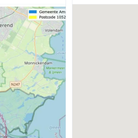
BOUWWIJZE
I
Bestaande bouw
V
WARM WATER
E
Cv-ketel
VVE INGESCHREVEN KVK
V
Ja
J
VVE ONDERHOUDSPLAN
V
Ja
J