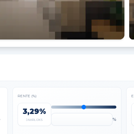
RENTE (%)
E
3,29%
%
e
JAARLIJKS