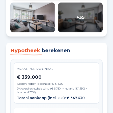
+35
Hypotheek
berekenen
VRAAGPRIJS WONING
€ 339.000
Kosten koper (geschat): € 8.630
2% overdrachtsbelasting (€ 6.780) + notaris (€ 1.150) +
taxatie (€ 700)
Totaal aankoop (incl. k.k.): € 347.630