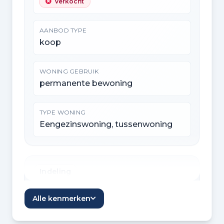
Verkocht
AANBOD TYPE
koop
WONING GEBRUIK
permanente bewoning
TYPE WONING
Eengezinswoning, tussenwoning
Indeling
KAMERS
Alle kenmerken
6 kamers