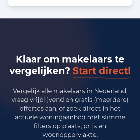
Bedrijvigheid in Budel-Schoot
(2025)
50
Handel en HORECA
Klaar om makelaars te
65
Nijverheid en energie
vergelijken?
Start direct!
50
Zakelijke dienstverlening
35
Overheid, onderwijs en zorg
Vergelijk alle makelaars in Nederland,
vraag vrijblijvend en gratis (meerdere)
10
Landbouw, bosbouw en visserij
offertes aan, of zoek direct in het
15
Vervoer, informatie en communicatie
actuele woningaanbod met slimme
filters op plaats, prijs en
10
Financiele diensten en onroerendgoed
woonoppervlakte.