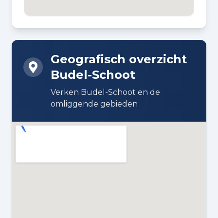
BOUWWIJZE
Bestaande bouw
Geografisch overzicht
DAKTYPE
Budel-Schoot
Zadeldak bedekt met pannen
Verken Budel-Schoot en de
ISOLATIE
omliggende gebieden
HR-glas en volledig geïsoleerd
VERWARMING
Cv-ketel
WARM WATER
Cv-ketel