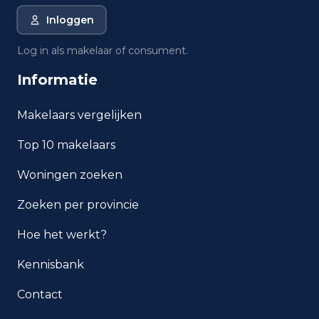
Schoot?
Inloggen
Wat is de gemiddelde WOZ-
Log in als makelaar of consument.
waarde in Budel-Schoot?
Informatie
Wat is het gemiddelde
Makelaars vergelijken
inkomen per inwoner in Budel-
Schoot?
Top 10 makelaars
Hoe veilig is wonen in Budel-
Woningen zoeken
Schoot?
Zoeken per provincie
Welke woningtypen komen
Hoe het werkt?
het meest voor in Budel-Schoot?
Kennisbank
Contact