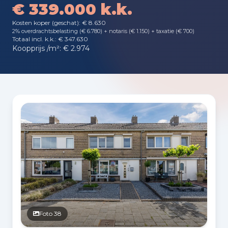
€ 339.000 k.k.
Kosten koper (geschat): € 8.630
2% overdrachtsbelasting (€ 6.780) + notaris (€ 1.150) + taxatie (€ 700)
Totaal incl. k.k.: € 347.630
Koopprijs /m²: € 2.974
Fotogalerij
Foto 38