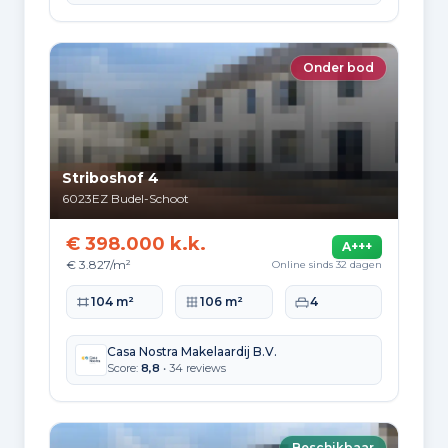
Samenstelling van bewoners
Leeftijdsopbouw
Onder bod
65+: 570
0-15: 285
15-25: 200
25-45: 480
45-65: 560
Opleidingsniveau
Striboshof 4
Hoger
6023EZ
Budel-Schoot
320
€ 398.000 k.k.
A+++
Praktisch
€ 3.827/m²
Online sinds 32 dagen
590
Woonoppervlakte
Perceeloppervlakte
Slaapkamers
104 m²
106 m²
4
Middelbaar
710
Casa Nostra Makelaardij B.V.
Score:
8,8
• 34 reviews
Herkomst inwoners (2025)
Europa
330
Beschikbaar