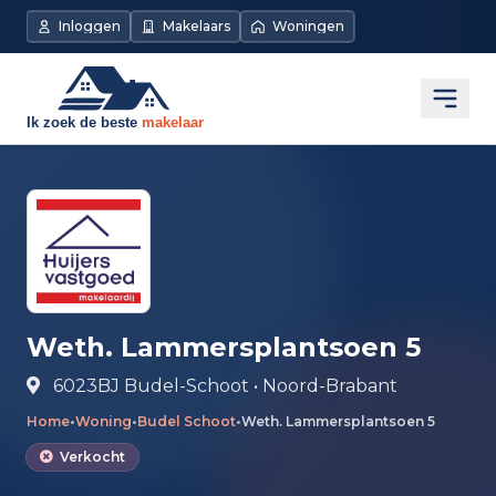
Direct naar de inhoud
Inloggen
Makelaars
Woningen
Open
Weth. Lammersplantsoen 5
6023BJ Budel-Schoot • Noord-Brabant
Home
•
Woning
•
Budel Schoot
•
Weth. Lammersplantsoen 5
Verkocht