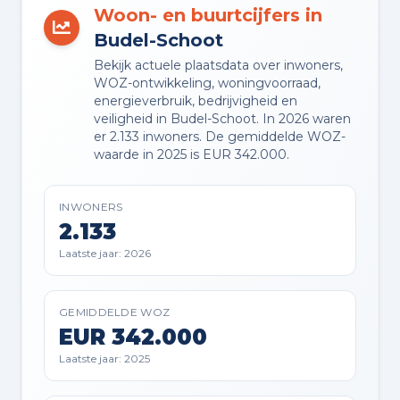
Woon- en buurtcijfers in
BUITENRUIMTE
Budel-Schoot
In woonwijk
Bekijk actuele plaatsdata over inwoners,
WOZ-ontwikkeling, woningvoorraad,
energieverbruik, bedrijvigheid en
TUIN
veiligheid in Budel-Schoot. In 2026 waren
Achtertuin en voortuin
er 2.133 inwoners. De gemiddelde WOZ-
waarde in 2025 is EUR 342.000.
TUIN LIGGING
Gelegen op het oosten bereikbaar
INWONERS
via achterom
2.133
Laatste jaar: 2026
BERGING
Vrijstaande stenen berging
GEMIDDELDE WOZ
EUR 342.000
PARKEREN
Laatste jaar: 2025
Openbaar parkeren