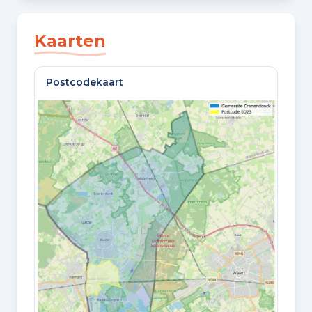
SLAAPKAMERS
5 slaapkamers
Kaarten
BADKAMERS
Postcodekaart
1 badkamer en 1 apart toilet
VLOEREN
3 woonlagen
Oppervlaktes en inhoud
WOONOPPERVLAKTE
114 m²
PERCEELOPPERVLAKTE