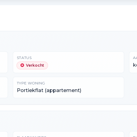
STATUS
A
k
Verkocht
TYPE WONING
Portiekflat (appartement)