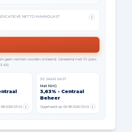
NDICATIEVE NETTO MAANDLAST
i
en geen rechten worden ontleend. Gerekend met 10-jaars
3:45).
30 JAAR VAST
Met NHG
entraal
3,63% - Centraal
Beheer
-08-2026 03:45
i
Opgehaald op: 06-08-2026 03:45
i