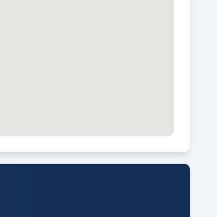
VE JAARLIJKSE VERGADERING
ee
VE ONDERHOUDSPLAN
ee
ARKEREN
penbaar parkeren