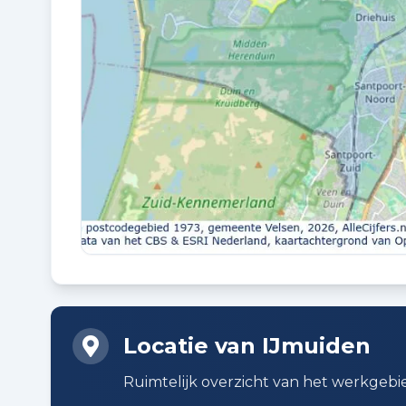
EIGENDOMSSITUATIE
Volle eigendom
VVE PERIODIEKE BIJDRAGE
Nee
VVE OPSTALVERZEKERING
Nee
Buitenruimte en parkeren
BUITENRUIMTE
Locatie van IJmuiden
In centrum en in woonwijk
Ruimtelijk overzicht van het werkgebi