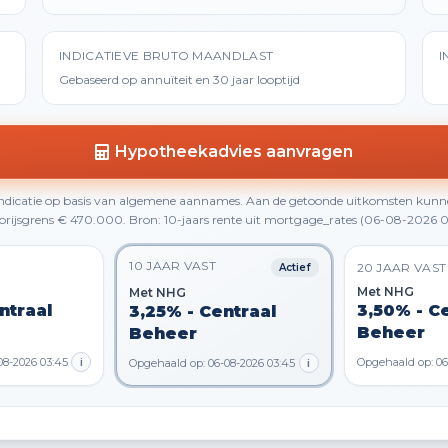
INDICATIEVE BRUTO MAANDLAST
I
Gebaseerd op annuïteit en 30 jaar looptijd
Hypotheekadvies aanvragen
 indicatie op basis van algemene aannames. Aan de getoonde uitkomsten kunn
rijsgrens € 470.000. Bron: 10-jaars rente uit mortgage_rates (06-08-2026 0
10 JAAR VAST
20 JAAR VAST
Actief
Met NHG
Met NHG
ntraal
3,50% - C
3,25% - Centraal
Beheer
Beheer
08-2026 03:45
i
Opgehaald op: 06
Opgehaald op: 06-08-2026 03:45
i