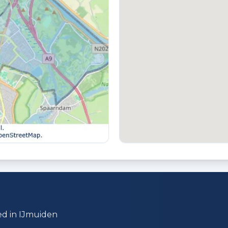
VVE INGESCHREVEN KVK
V
Nee
N
VVE RESERVEFONDS AANWEZIG
V
Nee
N
BERGING
P
Inpandig
O
ed in IJmuiden