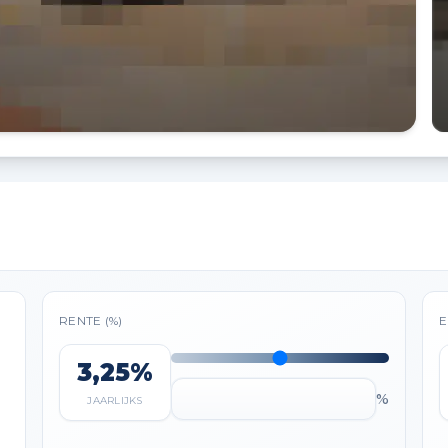
RENTE (%)
E
3,25%
%
JAARLIJKS