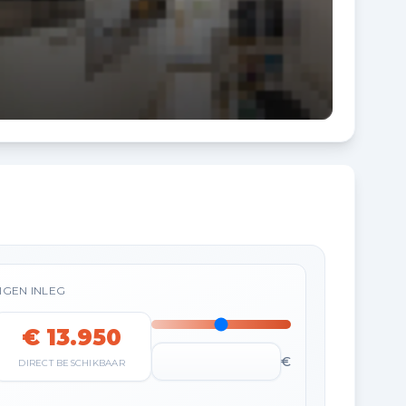
IGEN INLEG
€ 13.950
€
DIRECT BESCHIKBAAR