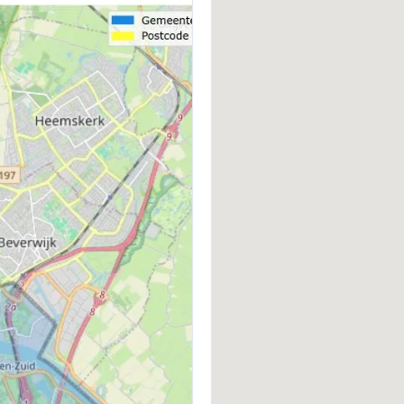
BOUWWIJZE
D
Bestaande bouw
P
d
VERWARMING
W
Cv-ketel
C
ENERGIELABEL
D