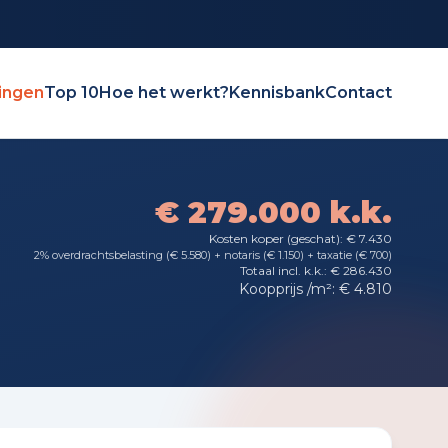
ingen
Top 10
Hoe het werkt?
Kennisbank
Contact
€ 279.000 k.k.
Kosten koper (geschat): € 7.430
2% overdrachtsbelasting (€ 5.580) + notaris (€ 1.150) + taxatie (€ 700)
Totaal incl. k.k.: € 286.430
Koopprijs /m²: € 4.810