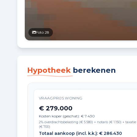
Foto 28
Hypotheek
berekenen
VRAAGPRIJS WONING
€ 279.000
Kosten koper (geschat): € 7.430
2% overdrachtsbelasting (€ 5.580) + notaris (€ 1.150) + taxatie
(€ 700)
Totaal aankoop (incl. k.k.): € 286.430