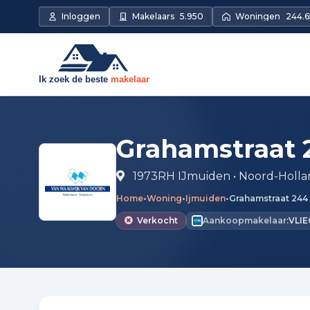
Direct naar de inhoud
Inloggen
Makelaars
5.950
Woningen
244.6
Grahamstraat 
1973RH IJmuiden • Noord-Holl
Home
•
Woning
•
Ijmuiden
•
Grahamstraat 244
Verkocht
Aankoopmakelaar:
VLIE