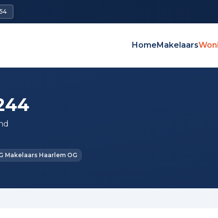
54
Home
Makelaars
Won
244
and
G Makelaars Haarlem OG