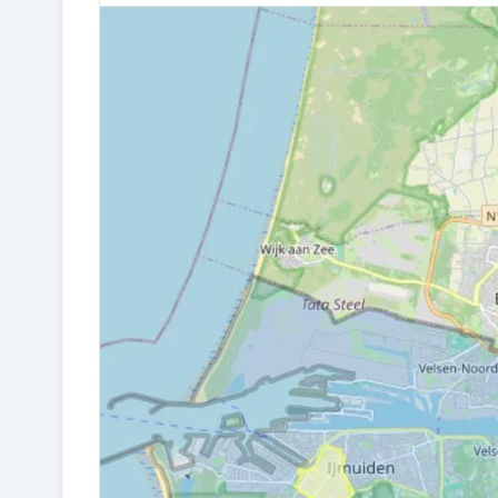
Bouw en energie
BOUWJAAR
1957
ISOLATIE
Muurisolatie
CV KETEL
Remeha Tzerra (gas gestookt
combiketel uit 2016, eigendom)
Kadastraal en VvE