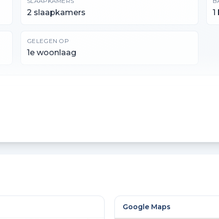
SLAAPKAMERS
B
2 slaapkamers
1
GELEGEN OP
1e woonlaag
INHOUD
G
184 m³
4
Google Maps