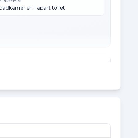
ADKAMERS
 badkamer en 1 apart toilet
EBOUW GEBONDEN BUITENRUIMTE
 m²