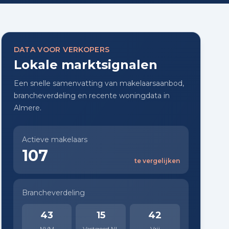
DATA VOOR VERKOPERS
Lokale marktsignalen
Een snelle samenvatting van makelaarsaanbod,
brancheverdeling en recente woningdata in
Almere.
Actieve makelaars
107
te vergelijken
Brancheverdeling
43
15
42
NVM
Vastgoed NL
Vrij