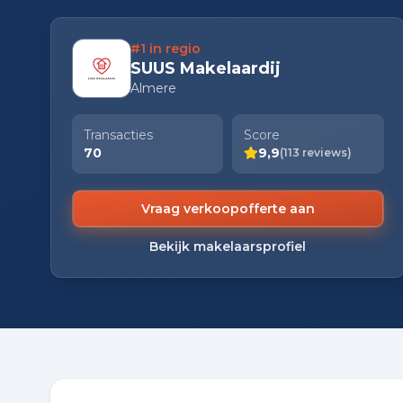
#1 in regio
SUUS Makelaardij
Almere
Transacties
Score
70
9,9
(113 reviews)
Vraag verkoopofferte aan
Bekijk makelaarsprofiel