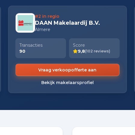
#2 in regio
DAAN Makelaardij B.V.
Almere
Transacties
Score
90
9,8
(102 reviews)
Vraag verkoopofferte aan
Bekijk makelaarsprofiel