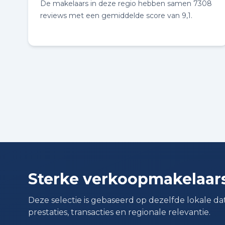
De makelaars in deze regio hebben samen 7308
reviews met een gemiddelde score van 9,1.
Sterke verkoopmakelaars
Deze selectie is gebaseerd op dezelfde lokale dat
prestaties, transacties en regionale relevantie.