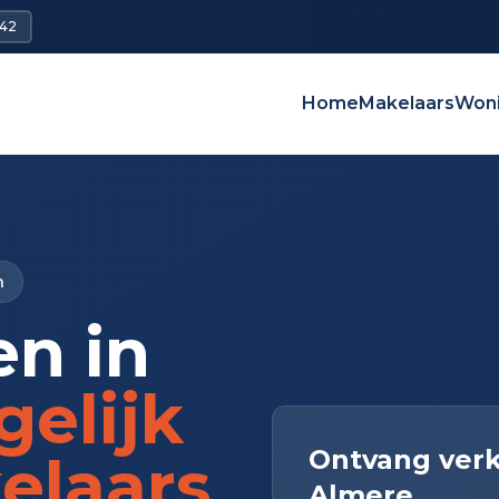
642
Home
Makelaars
Won
n
en in
gelijk
Ontvang verk
elaars
Almere