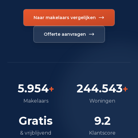
Naar makelaars vergelijken
Offerte aanvragen
5.954
244.543
+
+
Makelaars
Woningen
Gratis
9.2
& vrijblijvend
Klantscore