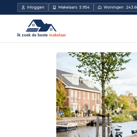
Inloggen
Makelaars
5.954
Woningen
243.