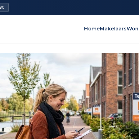
680
Home
Makelaars
Won