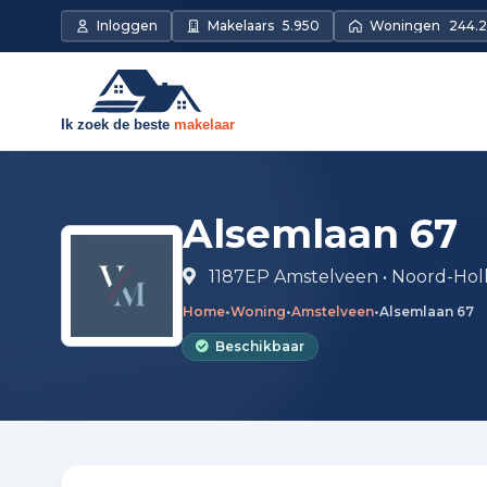
Direct naar de inhoud
Inloggen
Makelaars
5.950
Woningen
244.2
Alsemlaan 67
1187EP Amstelveen • Noord-Hol
Home
•
Woning
•
Amstelveen
•
Alsemlaan 67
Beschikbaar