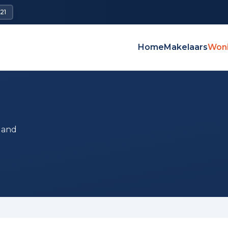
21
Home
Makelaars
Won
land