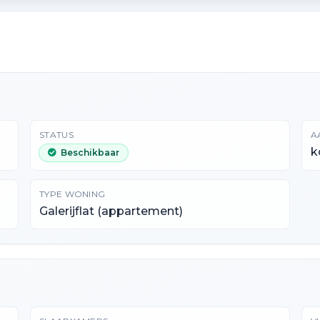
STATUS
A
k
Beschikbaar
TYPE WONING
Galerijflat (appartement)