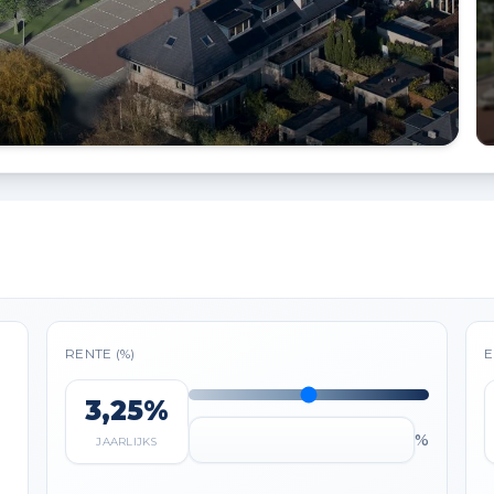
RENTE (%)
E
3,25%
%
JAARLIJKS