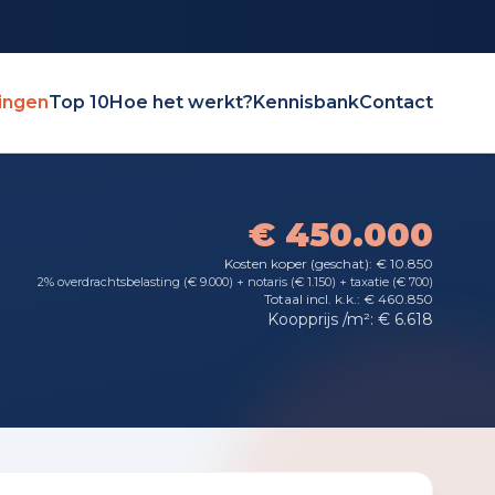
ingen
Top 10
Hoe het werkt?
Kennisbank
Contact
€ 450.000
Kosten koper (geschat): € 10.850
2% overdrachtsbelasting (€ 9.000) + notaris (€ 1.150) + taxatie (€ 700)
Totaal incl. k.k.: € 460.850
Koopprijs /m²: € 6.618