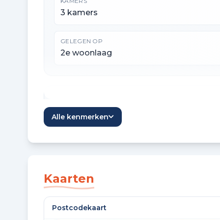
KAMERS
3 kamers
GELEGEN OP
2e woonlaag
Oppervlaktes en inhoud
Alle kenmerken
WOONOPPERVLAKTE
68 m²
Kaarten
Bouw en energie
Postcodekaart
BOUWJAAR