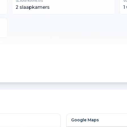
SLAAPKAMERS
V
2 slaapkamers
1
INHOUD
232 m³
Google Maps
BOUWWIJZE
I