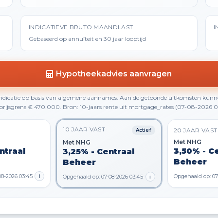
INDICATIEVE BRUTO MAANDLAST
I
Gebaseerd op annuïteit en 30 jaar looptijd
Hypotheekadvies aanvragen
 indicatie op basis van algemene aannames. Aan de getoonde uitkomsten kunn
rijsgrens € 470.000. Bron: 10-jaars rente uit mortgage_rates (07-08-2026 0
10 JAAR VAST
20 JAAR VAST
Actief
Met NHG
Met NHG
ntraal
3,50% - C
3,25% - Centraal
Beheer
Beheer
08-2026 03:45
i
Opgehaald op: 07
Opgehaald op: 07-08-2026 03:45
i