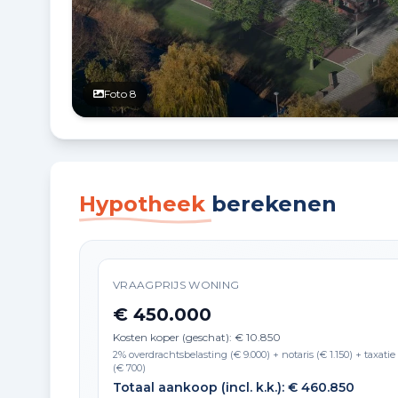
Foto 8
Hypotheek
berekenen
VRAAGPRIJS WONING
€ 450.000
Kosten koper (geschat): € 10.850
2% overdrachtsbelasting (€ 9.000) + notaris (€ 1.150) + taxatie
(€ 700)
Totaal aankoop (incl. k.k.): € 460.850