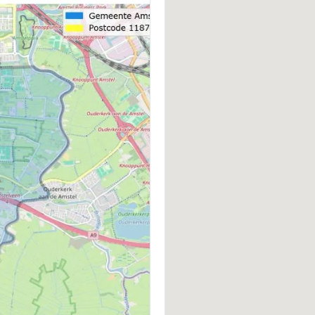
Nieuwbouw
V
BERGING
P
Box
P