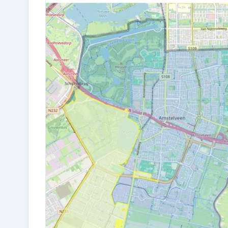
2027
ENERGIELABEL
A+++
Buitenruimte en parkeren
BUITENRUIMTE
In woonwijk
GARAGE TYPE
Parkeerplaats