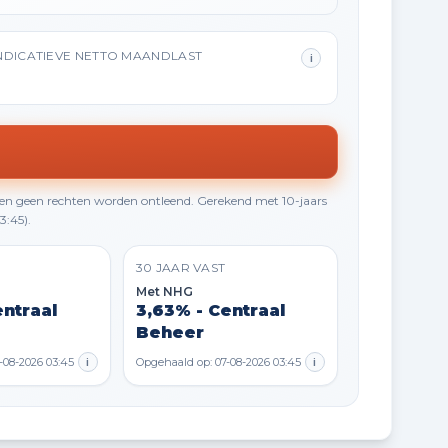
NDICATIEVE NETTO MAANDLAST
i
en geen rechten worden ontleend. Gerekend met 10-jaars
3:45).
30 JAAR VAST
Met NHG
entraal
3,63% - Centraal
Beheer
-08-2026 03:45
i
Opgehaald op: 07-08-2026 03:45
i