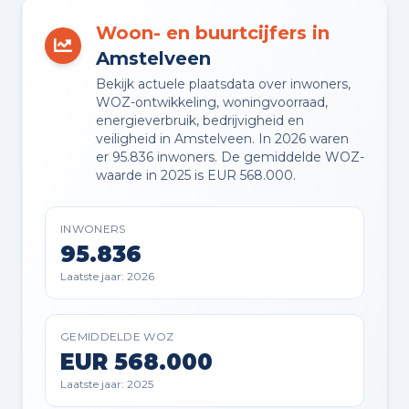
Buitenruimte en parkeren
Woon- en buurtcijfers in
Amstelveen
BUITENRUIMTE
Bekijk actuele plaatsdata over inwoners,
Aan rustige weg en in woonwijk
WOZ-ontwikkeling, woningvoorraad,
energieverbruik, bedrijvigheid en
veiligheid in Amstelveen. In 2026 waren
TUIN
er 95.836 inwoners. De gemiddelde WOZ-
Achtertuin en voortuin
waarde in 2025 is EUR 568.000.
TUIN LIGGING
INWONERS
Gelegen op het zuiden
95.836
Laatste jaar: 2026
PARKEREN
Op eigen terrein
GEMIDDELDE WOZ
EUR 568.000
Laatste jaar: 2025
Planning