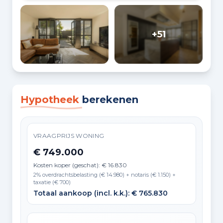
+51
Hypotheek
berekenen
VRAAGPRIJS WONING
€ 749.000
Kosten koper (geschat): € 16.830
2% overdrachtsbelasting (€ 14.980) + notaris (€ 1.150) +
taxatie (€ 700)
Totaal aankoop (incl. k.k.): € 765.830