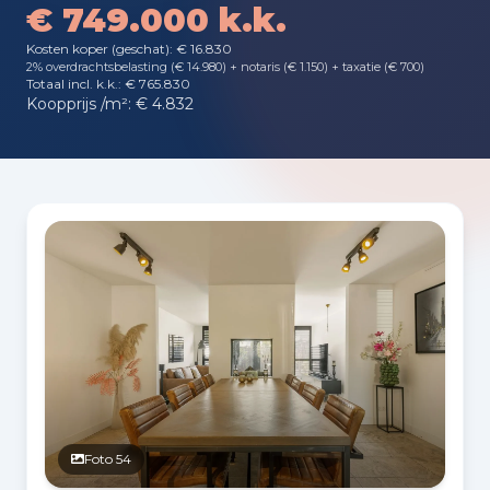
€ 749.000 k.k.
Kosten koper (geschat): € 16.830
2% overdrachtsbelasting (€ 14.980) + notaris (€ 1.150) + taxatie (€ 700)
Totaal incl. k.k.: € 765.830
Koopprijs /m²: € 4.832
Fotogalerij
Foto 54