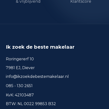
& vrijblijvend
Klantscore
okt 2024
351
okt 2025
369
sep 2024
351
sep 2025
242
Deze cijfers geven een indicatief beeld van
veiligheidstrends in de woonomgeving van
Ik zoek de beste makelaar
Amstelveen.
Roringererf 10
Veelgestelde vragen over
7981 EJ, Diever
wonen in Amstelveen
info@ikzoekdebestemakelaar.nl
Korte antwoorden op basis van actuele
085 - 130 2651
plaatscijfers, handig voor een snelle
vergelijking van de woonomgeving.
KvK: 42103487
BTW: NL 0022 99853 B32
Hoeveel inwoners heeft