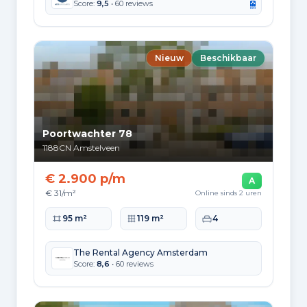
Score:
9,5
• 60 reviews
Samenstelling van bewoners
Leeftijdsopbouw
65+: 18.649
0-15: 16.087
15-25: 12.426
Nieuw
Beschikbaar
25-45: 25.045
45-65: 23.615
Opleidingsniveau
Hoger
Poortwachter 78
47
1188CN
Amstelveen
Praktisch
€ 2.900 p/m
22
A
€ 31/m²
Online sinds 2 uren
Middelbaar
Woonoppervlakte
Perceeloppervlakte
Slaapkamers
95 m²
119 m²
4
31
Herkomst inwoners (2025)
The Rental Agency Amsterdam
Score:
8,6
• 60 reviews
Europa
14.127