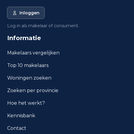
Amstelveen?
Inloggen
Wat is de gemiddelde WOZ-
waarde in Amstelveen?
Log in als makelaar of consument.
Informatie
Wat is het gemiddelde
inkomen per inwoner in
Amstelveen?
Makelaars vergelijken
Top 10 makelaars
Hoe veilig is wonen in
Amstelveen?
Woningen zoeken
Welke woningtypen komen
Zoeken per provincie
het meest voor in Amstelveen?
Hoe het werkt?
Kennisbank
Contact