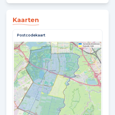
SLAAPKAMERS
3 slaapkamers
Kaarten
BADKAMERS
Postcodekaart
2 badkamers en 2 aparte toiletten
VLOEREN
3 woonlagen
Oppervlaktes en inhoud
WOONOPPERVLAKTE
155 m²