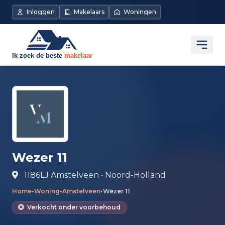
Direct naar de inhoud
Inloggen
Makelaars
Woningen
Open
Wezer 11
1186LJ Amstelveen • Noord-Holland
Home
•
Woning
•
Amstelveen
•
Wezer 11
Verkocht onder voorbehoud