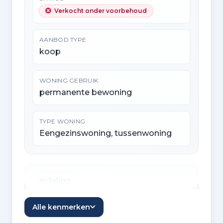
Verkocht onder voorbehoud
AANBOD TYPE
koop
WONING GEBRUIK
permanente bewoning
TYPE WONING
Eengezinswoning, tussenwoning
Indeling
KAMERS
Alle kenmerken
4 kamers