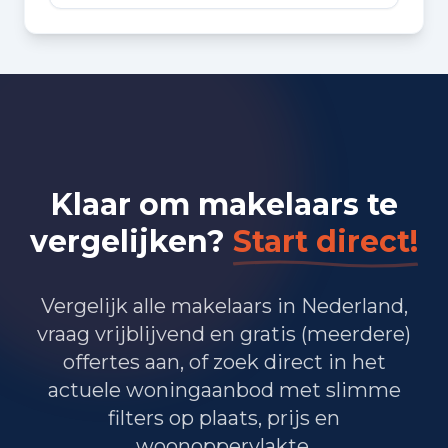
Bedrijvigheid in Amstelveen
(2025)
2.240
Handel en HORECA
960
Nijverheid en energie
Klaar om makelaars te
4.350
Zakelijke dienstverlening
vergelijken?
Start direct!
2.580
Overheid, onderwijs en zorg
Vergelijk alle makelaars in Nederland,
75
Landbouw, bosbouw en visserij
vraag vrijblijvend en gratis (meerdere)
1.530
Vervoer, informatie en communicatie
offertes aan, of zoek direct in het
actuele woningaanbod met slimme
1.080
Financiele diensten en onroerendgoed
filters op plaats, prijs en
woonoppervlakte.
1.305
Cultuur, recreatie en overige diensten