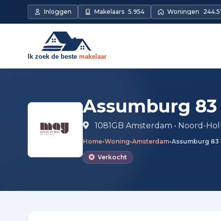
Direct naar de inhoud
Inloggen
Makelaars
5.954
Woningen
244.5
Assumburg 83
1081GB Amsterdam • Noord-Hol
Home
•
Woning
•
Amsterdam
•
Assumburg 83
Verkocht