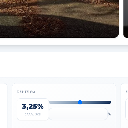
RENTE (%)
E
3,25%
%
JAARLIJKS