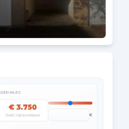
IGEN INLEG
€ 3.750
€
DIRECT BESCHIKBAAR