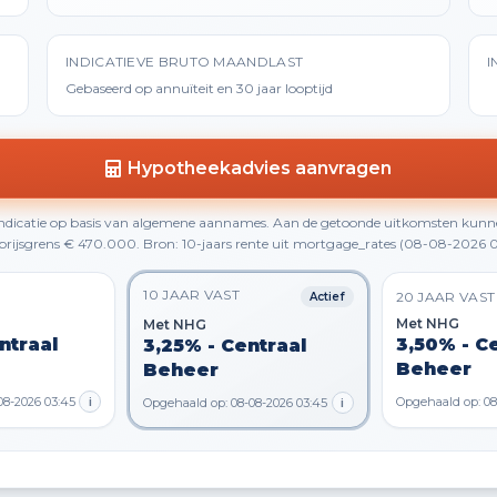
INDICATIEVE BRUTO MAANDLAST
I
Gebaseerd op annuïteit en 30 jaar looptijd
Hypotheekadvies aanvragen
 indicatie op basis van algemene aannames. Aan de getoonde uitkomsten kunn
rijsgrens € 470.000. Bron: 10-jaars rente uit mortgage_rates (08-08-2026 0
10 JAAR VAST
20 JAAR VAST
Actief
Met NHG
Met NHG
ntraal
3,50% - C
3,25% - Centraal
Beheer
Beheer
08-2026 03:45
i
Opgehaald op: 08
Opgehaald op: 08-08-2026 03:45
i