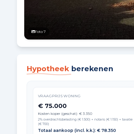
Foto 7
Hypotheek
berekenen
VRAAGPRIJS WONING
€ 75.000
Kosten koper (geschat): € 3.350
2% overdrachtsbelasting (€ 1.500) + notaris (€ 1.150) + taxatie
(€ 700)
Totaal aankoop (incl. k.k.): € 78.350