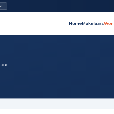
78
Home
Makelaars
Won
land