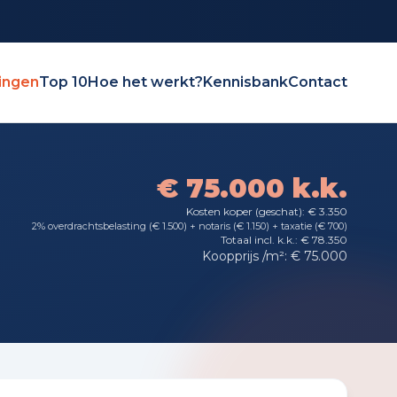
ingen
Top 10
Hoe het werkt?
Kennisbank
Contact
€ 75.000 k.k.
Kosten koper (geschat): € 3.350
2% overdrachtsbelasting (€ 1.500) + notaris (€ 1.150) + taxatie (€ 700)
Totaal incl. k.k.: € 78.350
Koopprijs /m²: € 75.000