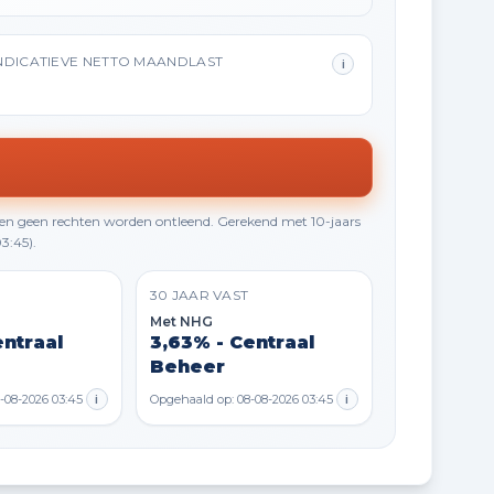
NDICATIEVE NETTO MAANDLAST
i
en geen rechten worden ontleend. Gerekend met 10-jaars
3:45).
30 JAAR VAST
Met NHG
entraal
3,63% - Centraal
Beheer
-08-2026 03:45
i
Opgehaald op: 08-08-2026 03:45
i