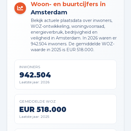
Woon- en buurtcijfers in
Ja
Amsterdam
Bekijk actuele plaatsdata over inwoners,
VVE ONDERHOUDSPLAN
WOZ-ontwikkeling, woningvoorraad,
Ja
energieverbruik, bedrijvigheid en
veiligheid in Amsterdam. In 2026 waren er
942.504 inwoners. De gemiddelde WOZ-
VVE OPSTALVERZEKERING
waarde in 2025 is EUR 518.000.
Ja
INWONERS
942.504
Buitenruimte en parkeren
Laatste jaar: 2026
BUITENRUIMTE
Aan water en in woonwijk
GEMIDDELDE WOZ
EUR 518.000
Laatste jaar: 2025
BERGING
Box