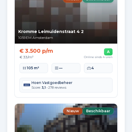
372.256
Buiten Europa
402.019
Kromme Leimuidenstraat 4 2
1059EM
Amsterdam
€ 3.500 p/m
Woningvoorraad en
A
€ 33/m²
Online sinds 4 uren
bouwperiodes
Woonoppervlakte
Perceeloppervlakte
Slaapkamers
105 m²
—
4
Soorten woningen
Hoekwoningen
10.479
Hoen Vastgoedbeheer
Score:
3,1
• 278 reviews
Appartementen
452.118
Tussenwoningen
40.820
Nieuw
Beschikbaar
Vrijstaande woningen
2.862
Twee-onder-één-kap woningen
2.591