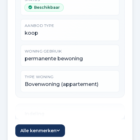
Beschikbaar
AANBOD TYPE
koop
WONING GEBRUIK
permanente bewoning
TYPE WONING
Bovenwoning (appartement)
Indeling
KAMERS
Alle kenmerken
6 kamers