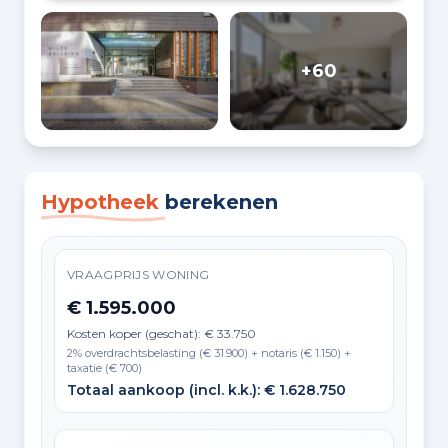
+60
Hypotheek
berekenen
VRAAGPRIJS WONING
€ 1.595.000
Kosten koper (geschat): € 33.750
2% overdrachtsbelasting (€ 31.900) + notaris (€ 1.150) +
taxatie (€ 700)
Totaal aankoop (incl. k.k.): € 1.628.750