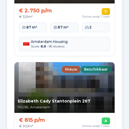
7.270
2010 tot 2020
€ 2.750 p/m
C
€ 32/m²
Online sinds 7 uren
1.937
2020 en later
Woonoppervlakte
Perceeloppervlakte
Slaapkamers
87 m²
87 m²
2
Amsterdam Housing
Score:
8,8
• 96 reviews
Energie en duurzaamheid
Energielabelverdeling
Nieuw
Beschikbaar
Label A
Label C
132.143
105.983
Label B
Label G
68.263
55.878
Elizabeth Cady Stantonplein 267
Label D
Label E
1102BL
Amsterdam
45.856
34.978
€ 815 p/m
A
Label A+
Label A++
€ 30/m²
Online sinds 7 uren