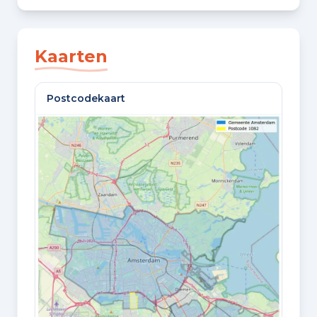
SLAAPKAMERS
4 slaapkamers
Kaarten
BADKAMERS
Postcodekaart
1 badkamer en 1 apart toilet
VLOEREN
2 woonlagen
GELEGEN OP
1e woonlaag
Oppervlaktes en inhoud