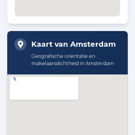
2010
BOUWWIJZE
Bestaande bouw
Kaart van Amsterdam
DAKTYPE
Plat dak bedekt met bitumineuze
Geografische oriëntatie en
dakbedekking
makelaarsdichtheid in Amsterdam
ISOLATIE
Volledig geïsoleerd
VERWARMING
Gehele vloerverwarming en
warmtepomp
ENERGIELABEL