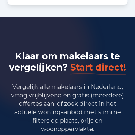
Bedrijvigheid in Amsterdam
(2025)
31.135
Handel en HORECA
14.875
Nijverheid en energie
Klaar om makelaars te
63.535
Zakelijke dienstverlening
vergelijken?
Start direct!
32.485
Overheid, onderwijs en zorg
245
Landbouw, bosbouw en visserij
Vergelijk alle makelaars in Nederland,
vraag vrijblijvend en gratis (meerdere)
26.775
Vervoer, informatie en communicatie
offertes aan, of zoek direct in het
actuele woningaanbod met slimme
9.355
Financiele diensten en onroerendgoed
filters op plaats, prijs en
31.075
Cultuur, recreatie en overige diensten
woonoppervlakte.