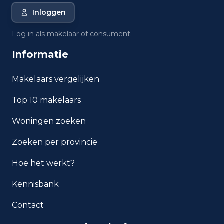
Inloggen
Wat is de gemiddelde WOZ-
waarde in Amsterdam?
Log in als makelaar of consument.
Informatie
Wat is het gemiddelde
inkomen per inwoner in
Amsterdam?
Makelaars vergelijken
Top 10 makelaars
Hoe veilig is wonen in
Amsterdam?
Woningen zoeken
Welke woningtypen komen
Zoeken per provincie
het meest voor in Amsterdam?
Hoe het werkt?
Kennisbank
Contact