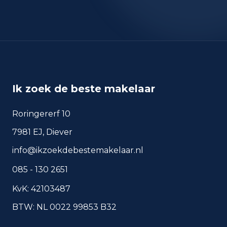
okt 2025
7.308
sep 2024
7.190
sep 2025
6.452
Deze cijfers geven een indicatief beeld van
veiligheidstrends in de woonomgeving van
Amsterdam.
Ik zoek de beste makelaar
Roringererf 10
Veelgestelde vragen over
7981 EJ, Diever
wonen in Amsterdam
info@ikzoekdebestemakelaar.nl
Korte antwoorden op basis van actuele
085 - 130 2651
plaatscijfers, handig voor een snelle
vergelijking van de woonomgeving.
KvK: 42103487
BTW: NL 0022 99853 B32
Hoeveel inwoners heeft
Amsterdam?