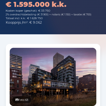
€ 1.595.000 k.k.
Kosten koper (geschat): € 33.750
2% overdrachtsbelasting (€ 31.900) + notaris (€ 1.150) + taxatie (€ 700)
Totaal incl. k.k.: € 1.628.750
Koopprijs /m²: € 9.062
Fotogalerij
Foto 63