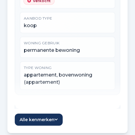
Verkocht
AANBOD TYPE
koop
WONING GEBRUIK
permanente bewoning
TYPE WONING
appartement, bovenwoning
(appartement)
Indeling
Alle kenmerken
KAMERS
1 kamer