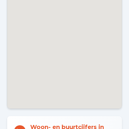
CV KETEL
Intergas (gas gestookt combiketel
uit 2017, eigendom)
ENERGIELABEL
D
Kadastraal en VvE
EIGENDOMSSITUATIE
Gemeentelijk eigendom belast met
erfpacht
VVE INGESCHREVEN KVK
Woon- en buurtcijfers in
Ja