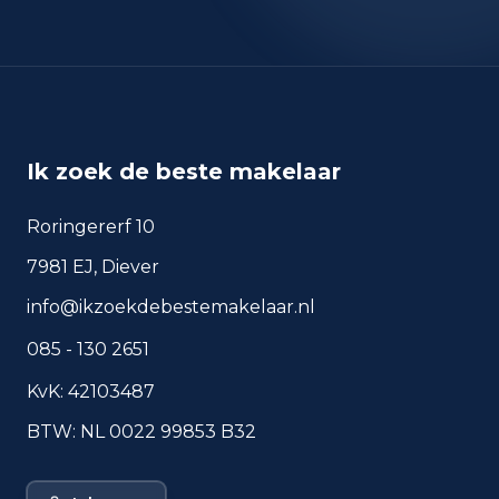
okt 2025
7.308
sep 2024
7.190
sep 2025
6.452
Deze cijfers geven een indicatief beeld van
veiligheidstrends in de woonomgeving van
Amsterdam.
Ik zoek de beste makelaar
Roringererf 10
Veelgestelde vragen over
7981 EJ, Diever
wonen in Amsterdam
info@ikzoekdebestemakelaar.nl
Korte antwoorden op basis van actuele
085 - 130 2651
plaatscijfers, handig voor een snelle
vergelijking van de woonomgeving.
KvK: 42103487
BTW: NL 0022 99853 B32
Hoeveel inwoners heeft
Amsterdam?