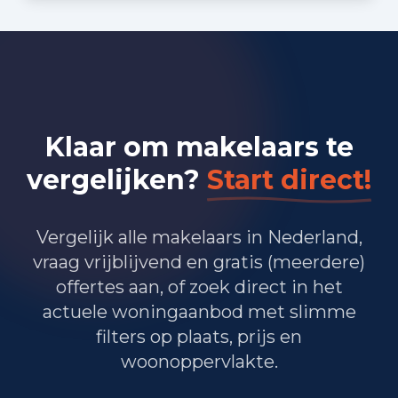
Bedrijvigheid in Amsterdam
(2025)
31.135
Handel en HORECA
14.875
Nijverheid en energie
Klaar om makelaars te
63.535
Zakelijke dienstverlening
vergelijken?
Start direct!
32.485
Overheid, onderwijs en zorg
245
Landbouw, bosbouw en visserij
Vergelijk alle makelaars in Nederland,
vraag vrijblijvend en gratis (meerdere)
26.775
Vervoer, informatie en communicatie
offertes aan, of zoek direct in het
actuele woningaanbod met slimme
9.355
Financiele diensten en onroerendgoed
filters op plaats, prijs en
31.075
Cultuur, recreatie en overige diensten
woonoppervlakte.
Totaal aantal bedrijfsvestigingen:
209.480