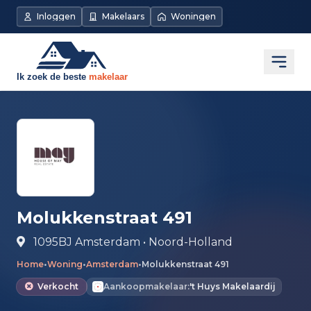
Direct naar de inhoud
Inloggen
Makelaars
Woningen
Open
Molukkenstraat 491
1095BJ Amsterdam • Noord-Holland
Home
•
Woning
•
Amsterdam
•
Molukkenstraat 491
Verkocht
Aankoopmakelaar:
't Huys Makelaardij