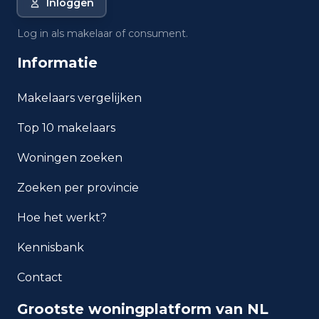
Inloggen
Wat is de gemiddelde WOZ-
waarde in Amsterdam?
Log in als makelaar of consument.
Informatie
Wat is het gemiddelde
inkomen per inwoner in
Amsterdam?
Makelaars vergelijken
Top 10 makelaars
Hoe veilig is wonen in
Amsterdam?
Woningen zoeken
Welke woningtypen komen
Zoeken per provincie
het meest voor in Amsterdam?
Hoe het werkt?
Kennisbank
Contact
Grootste woningplatform van NL