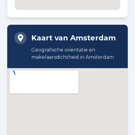
Bouw en energie
BOUWJAAR
1983
Kaart van Amsterdam
BOUWWIJZE
Geografische oriëntatie en
Bestaande bouw
makelaarsdichtheid in Amsterdam
ISOLATIE
Dubbel glas
VERWARMING
Cv-ketel
WARM WATER
Cv-ketel