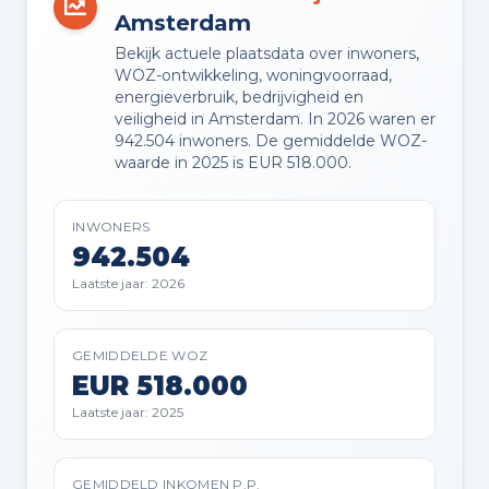
Amsterdam
Bekijk actuele plaatsdata over inwoners,
VVE JAARLIJKSE VERGADERING
WOZ-ontwikkeling, woningvoorraad,
Ja
energieverbruik, bedrijvigheid en
veiligheid in Amsterdam. In 2026 waren er
942.504 inwoners. De gemiddelde WOZ-
VVE RESERVEFONDS AANWEZIG
waarde in 2025 is EUR 518.000.
Ja
INWONERS
VVE ONDERHOUDSPLAN
942.504
Ja
Laatste jaar: 2026
VVE OPSTALVERZEKERING
Ja
GEMIDDELDE WOZ
EUR 518.000
Laatste jaar: 2025
Buitenruimte en parkeren
GEMIDDELD INKOMEN P.P.