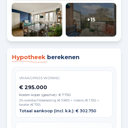
+15
Hypotheek
berekenen
VRAAGPRIJS WONING
€ 295.000
Kosten koper (geschat): € 7.750
2% overdrachtsbelasting (€ 5.900) + notaris (€ 1.150) +
taxatie (€ 700)
Totaal aankoop (incl. k.k.): € 302.750