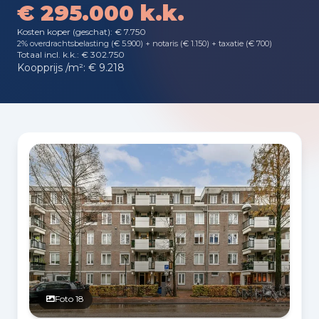
€ 295.000 k.k.
Kosten koper (geschat): € 7.750
2% overdrachtsbelasting (€ 5.900) + notaris (€ 1.150) + taxatie (€ 700)
Totaal incl. k.k.: € 302.750
Koopprijs /m²: € 9.218
Fotogalerij
Foto 18