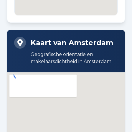
BOUWJAAR
1890
BOUWWIJZE
Bestaande bouw
Kaart van Amsterdam
ISOLATIE
Geografische oriëntatie en
Dubbel glas
makelaarsdichtheid in Amsterdam
VERWARMING
Cv-ketel
WARM WATER
Cv-ketel
CV KETEL
Vaillant (gas gestookt combiketel