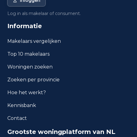
Inloggen
Wat is de gemiddelde WOZ-
Log in als makelaar of consument.
waarde in Amsterdam?
Informatie
Wat is het gemiddelde
inkomen per inwoner in
Makelaars vergelijken
Amsterdam?
Top 10 makelaars
Hoe veilig is wonen in
Woningen zoeken
Amsterdam?
Zoeken per provincie
Welke woningtypen komen
het meest voor in Amsterdam?
Hoe het werkt?
Kennisbank
Contact
Grootste woningplatform van NL