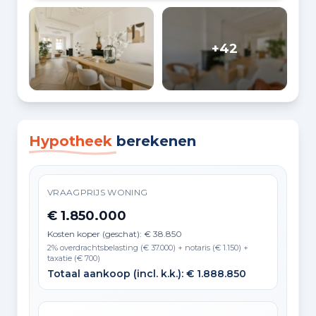
+42
Hypotheek
berekenen
VRAAGPRIJS WONING
€ 1.850.000
Kosten koper (geschat): € 38.850
2% overdrachtsbelasting (€ 37.000) + notaris (€ 1.150) +
taxatie (€ 700)
Totaal aankoop (incl. k.k.): € 1.888.850