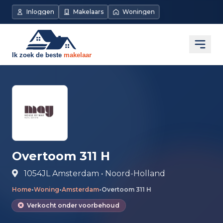
Direct naar de inhoud
Inloggen
Makelaars
Woningen
Open
Overtoom 311 H
1054JL Amsterdam • Noord-Holland
Home
•
Woning
•
Amsterdam
•
Overtoom 311 H
Verkocht onder voorbehoud