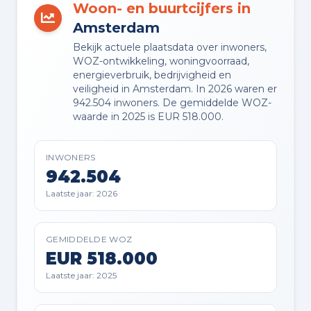
Woon- en buurtcijfers in
Amsterdam
VVE RESERVEFONDS AANWEZIG
Ja
Bekijk actuele plaatsdata over inwoners,
WOZ-ontwikkeling, woningvoorraad,
energieverbruik, bedrijvigheid en
VVE ONDERHOUDSPLAN
veiligheid in Amsterdam. In 2026 waren er
942.504 inwoners. De gemiddelde WOZ-
Ja
waarde in 2025 is EUR 518.000.
VVE OPSTALVERZEKERING
INWONERS
Ja
942.504
Laatste jaar: 2026
Buitenruimte en parkeren
GEMIDDELDE WOZ
EUR 518.000
BUITENRUIMTE
Laatste jaar: 2025
Aan park