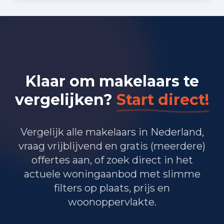
Bedrijvigheid in Amsterdam
(2025)
31.135
Handel en HORECA
14.875
Nijverheid en energie
Klaar om makelaars te
63.535
vergelijken?
Start direct!
Zakelijke dienstverlening
32.485
Overheid, onderwijs en zorg
Vergelijk alle makelaars in Nederland,
245
Landbouw, bosbouw en visserij
vraag vrijblijvend en gratis (meerdere)
offertes aan, of zoek direct in het
26.775
Vervoer, informatie en communicatie
actuele woningaanbod met slimme
filters op plaats, prijs en
9.355
Financiele diensten en onroerendgoed
woonoppervlakte.
31.075
Cultuur, recreatie en overige diensten