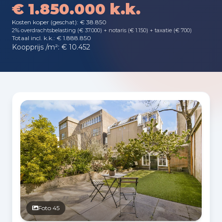
€ 1.850.000 k.k.
Kosten koper (geschat): € 38.850
2% overdrachtsbelasting (€ 37.000) + notaris (€ 1.150) + taxatie (€ 700)
Totaal incl. k.k.: € 1.888.850
Koopprijs /m²: € 10.452
Fotogalerij
Foto 45