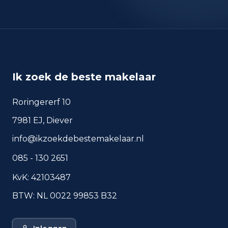
okt 2025
7.308
sep 2024
7.190
sep 2025
6.452
Deze cijfers geven een indicatief beeld van
Ik zoek de beste makelaar
veiligheidstrends in de woonomgeving van
Amsterdam.
Roringererf 10
7981 EJ, Diever
Veelgestelde vragen over
info@ikzoekdebestemakelaar.nl
wonen in Amsterdam
085 - 130 2651
Korte antwoorden op basis van actuele
plaatscijfers, handig voor een snelle
KvK: 42103487
vergelijking van de woonomgeving.
BTW: NL 0022 99853 B32
Hoeveel inwoners heeft
Amsterdam?