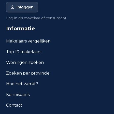
Inloggen
Wat is de gemiddelde WOZ-
waarde in Bergen op Zoom?
Log in als makelaar of consument.
Informatie
Wat is het gemiddelde
inkomen per inwoner in Bergen
op Zoom?
Makelaars vergelijken
Top 10 makelaars
Hoe veilig is wonen in Bergen
op Zoom?
Woningen zoeken
Welke woningtypen komen
Zoeken per provincie
het meest voor in Bergen op
Zoom?
Hoe het werkt?
Kennisbank
Contact