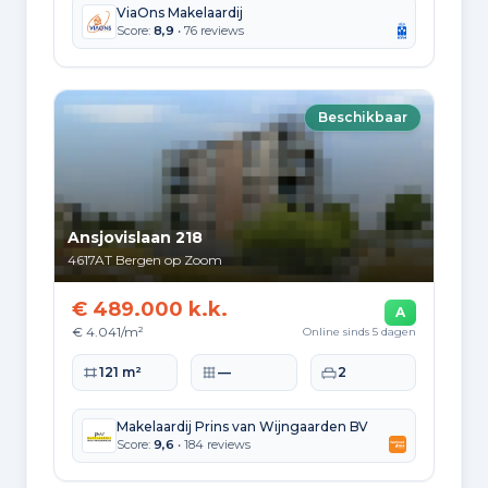
ViaOns Makelaardij
Hoekwoning
Gas: 942 • Elektriciteit: 2.697
Score:
8,9
• 76 reviews
Huurwoning
Gas: 593 • Elektriciteit: 2.060
Beschikbaar
Koopwoning
Gas: 936 • Elektriciteit: 2.814
Appartement
Gas: 507 • Elektriciteit: 1.926
Ansjovislaan 218
4617AT
Bergen op Zoom
Tussenwoning
Gas: 837 • Elektriciteit: 2.548
€ 489.000 k.k.
A
Vrijstaande woning
€ 4.041/m²
Online sinds 5 dagen
Gas: 1.444 • Elektriciteit: 4.029
Woonoppervlakte
Perceeloppervlakte
Slaapkamers
121 m²
—
2
Twee-onder-één-kap woning
Gas: 1.097 • Elektriciteit: 3.120
Makelaardij Prins van Wijngaarden BV
Score:
9,6
• 184 reviews