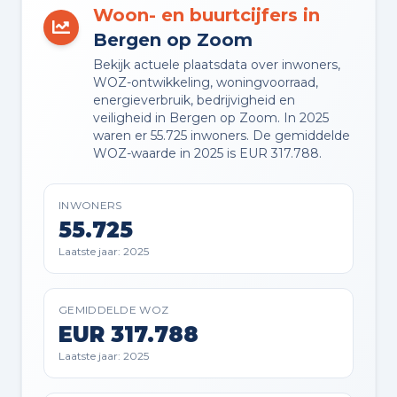
Woon- en buurtcijfers in
Volle eigendom
Bergen op Zoom
Bekijk actuele plaatsdata over inwoners,
WOZ-ontwikkeling, woningvoorraad,
Buitenruimte en parkeren
energieverbruik, bedrijvigheid en
veiligheid in Bergen op Zoom. In 2025
waren er 55.725 inwoners. De gemiddelde
BUITENRUIMTE
WOZ-waarde in 2025 is EUR 317.788.
Aan drukke weg en in woonwijk
INWONERS
TUIN
55.725
Achtertuin, voortuin en zonneterras
Laatste jaar: 2025
TUIN LIGGING
Gelegen op het zuidwesten
GEMIDDELDE WOZ
EUR 317.788
Laatste jaar: 2025
PARKEREN
Openbaar parkeren