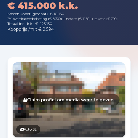
€ 415.000 k.k.
Kosten koper (geschat): € 10.150
2% overdrachtsbelasting (€ 8.300) + notaris (€ 1.150) + taxatie (€ 700)
Totaal incl. k.k.: € 425.150
Koopprijs /m²: € 2.594
Fotogalerij
Claim profiel om media weer te geven.
Foto 52