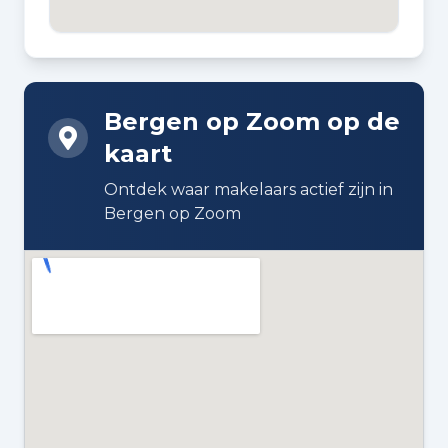
Bouw en energie
BOUWJAAR
1938
Bergen op Zoom op de
kaart
BOUWWIJZE
Bestaande bouw
Ontdek waar makelaars actief zijn in
Bergen op Zoom
DAKTYPE
Samengesteld dak bedekt met
bitumineuze dakbedekking en
pannen
ISOLATIE
Gedeeltelijk dubbel glas
VERWARMING