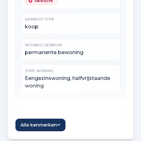
Verkocht
AANBOD TYPE
koop
WONING GEBRUIK
permanente bewoning
TYPE WONING
Eengezinswoning, halfvrijstaande
woning
Indeling
Alle kenmerken
KAMERS
5 kamers