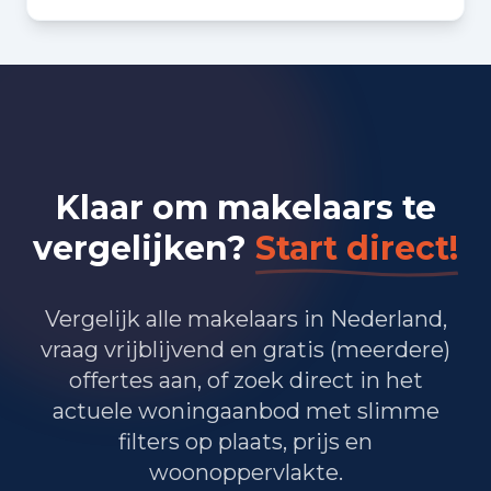
Bedrijvigheid in Bergen op
Zoom (2025)
1.270
Handel en HORECA
945
Nijverheid en energie
Klaar om makelaars te
1.575
Zakelijke dienstverlening
vergelijken?
Start direct!
1.370
Overheid, onderwijs en zorg
60
Landbouw, bosbouw en visserij
Vergelijk alle makelaars in Nederland,
vraag vrijblijvend en gratis (meerdere)
455
Vervoer, informatie en communicatie
offertes aan, of zoek direct in het
actuele woningaanbod met slimme
280
Financiele diensten en onroerendgoed
filters op plaats, prijs en
825
Cultuur, recreatie en overige diensten
woonoppervlakte.