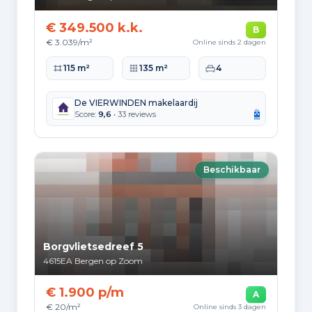
1.084
2010 tot 2020
€ 349.500 k.k.
B
€ 3.039/m²
Online sinds 2 dagen
1.350
2020 en later
Woonoppervlakte
Perceeloppervlakte
Slaapkamers
115 m²
135 m²
4
De VIERWINDEN makelaardij
Score:
9,6
• 33 reviews
Energie en duurzaamheid
Energielabelverdeling
Beschikbaar
Label C
Label A
6.240
5.645
Label B
Label F
4.878
1.983
Borgvlietsedreef 5
Label D
Label E
4615EA
Bergen op Zoom
1.945
1.652
€ 1.900 p/m
A
Label G
Label A+++
€ 20/m²
Online sinds 3 dagen