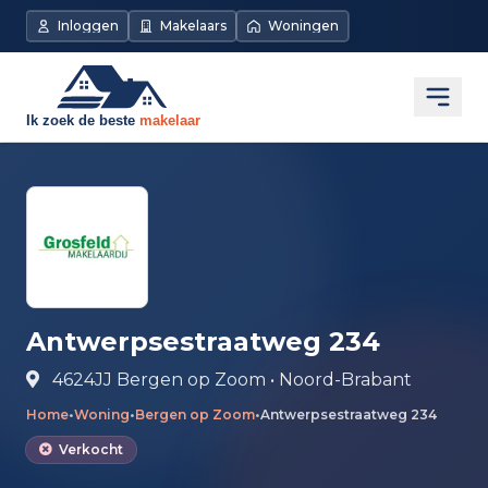
Direct naar de inhoud
Inloggen
Makelaars
Woningen
Open
Antwerpsestraatweg 234
4624JJ Bergen op Zoom • Noord-Brabant
Home
•
Woning
•
Bergen op Zoom
•
Antwerpsestraatweg 234
Verkocht