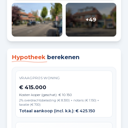
+49
Hypotheek
berekenen
VRAAGPRIJS WONING
€ 415.000
Kosten koper (geschat): € 10.150
2% overdrachtsbelasting (€ 8.300) + notaris (€ 1.150) +
taxatie (€ 700)
Totaal aankoop (incl. k.k.): € 425.150