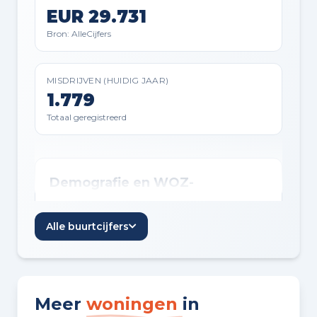
EUR 29.731
PARKEREN
Bron: AlleCijfers
Openbaar parkeren
MISDRIJVEN (HUIDIG JAAR)
1.779
Planning
Totaal geregistreerd
AANGEBODEN SINDS
23-01-2026
Demografie en WOZ-
ontwikkeling
VERKOOPDATUM
05-03-2026
Alle buurtcijfers
Inwoners per jaar
Jaar
Inwoners
Inwoners per jaar in Beverwijk
2021
39.690
Meer
woningen
in
2022
39.915
Badkamer voorzieningen