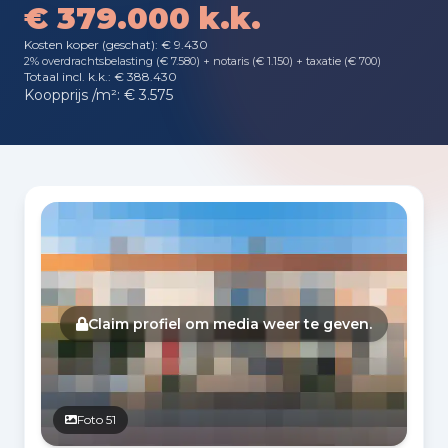
€ 379.000 k.k.
Kosten koper (geschat): € 9.430
2% overdrachtsbelasting (€ 7.580) + notaris (€ 1.150) + taxatie (€ 700)
Totaal incl. k.k.: € 388.430
Koopprijs /m²: € 3.575
Fotogalerij
Claim profiel om media weer te geven.
Foto 51