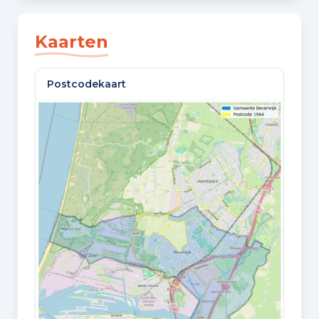
SLAAPKAMERS
3 slaapkamers
Kaarten
BADKAMERS
Postcodekaart
1 badkamer en 1 apart toilet
VLOEREN
3 woonlagen
Oppervlaktes en inhoud
WOONOPPERVLAKTE
106 m²
PERCEELOPPERVLAKTE