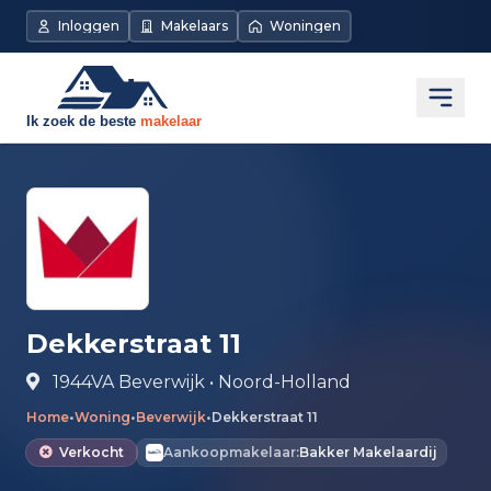
Direct naar de inhoud
Inloggen
Makelaars
Woningen
Open
Dekkerstraat 11
1944VA Beverwijk • Noord-Holland
Home
•
Woning
•
Beverwijk
•
Dekkerstraat 11
Verkocht
Aankoopmakelaar:
Bakker Makelaardij