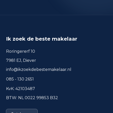
okt 2025
137
sep 2024
173
sep 2025
131
Deze cijfers geven een indicatief beeld van
veiligheidstrends in de woonomgeving van
Beverwijk.
Ik zoek de beste makelaar
Roringererf 10
Veelgestelde vragen over
7981 EJ, Diever
wonen in Beverwijk
info@ikzoekdebestemakelaar.nl
Korte antwoorden op basis van actuele
085 - 130 2651
plaatscijfers, handig voor een snelle
vergelijking van de woonomgeving.
KvK: 42103487
BTW: NL 0022 99853 B32
Hoeveel inwoners heeft
Beverwijk?