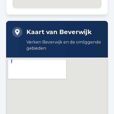
BOUWJAAR
1942
Kaart van Beverwijk
BOUWWIJZE
Bestaande bouw
Verken Beverwijk en de omliggende
gebieden
DAKTYPE
Zadeldak bedekt met pannen
ISOLATIE
Dakisolatie, dubbel glas en
muurisolatie
VERWARMING
Cv-ketel