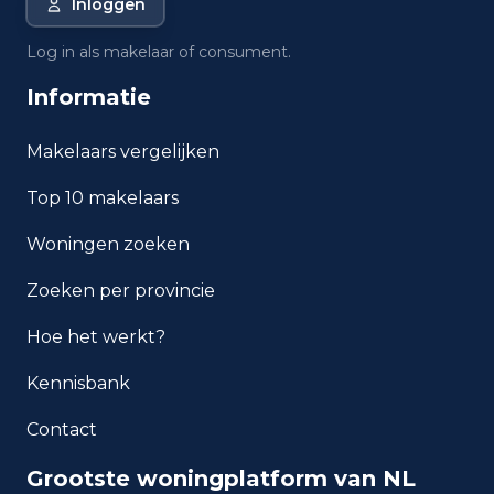
Inloggen
Wat is de gemiddelde WOZ-
waarde in Beverwijk?
Log in als makelaar of consument.
Informatie
Wat is het gemiddelde
inkomen per inwoner in
Beverwijk?
Makelaars vergelijken
Top 10 makelaars
Hoe veilig is wonen in
Beverwijk?
Woningen zoeken
Welke woningtypen komen
Zoeken per provincie
het meest voor in Beverwijk?
Hoe het werkt?
Kennisbank
Contact
Grootste woningplatform van NL