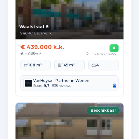
Buiten Europa
8.950
Waalstraat 5
1946RC
Beverwijk
€ 439.000 k.k.
Woningvoorraad en
A
€ 4.065/m²
Online sinds 4 dagen
bouwperiodes
Woonoppervlakte
Perceeloppervlakte
Slaapkamers
108 m²
145 m²
4
Soorten woningen
Hoekwoningen
2.302
VanHuyse - Partner in Wonen
Score:
9,7
• 538 reviews
Appartementen
9.009
Tussenwoningen
5.834
Beschikbaar
Vrijstaande woningen
820
Twee-onder-één-kap woningen
1.366