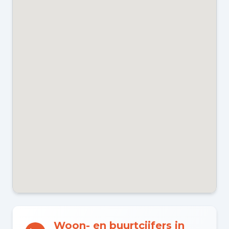
WARM WATER
Cv-ketel
CV KETEL
Remeha Calenta hr-107 (gas
gestookt combiketel uit 2012,
eigendom)
ENERGIELABEL
C
Kadastraal en VvE
EIGENDOMSSITUATIE
Woon- en buurtcijfers in
Volle eigendom