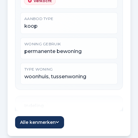
Verkocht
AANBOD TYPE
koop
WONING GEBRUIK
permanente bewoning
TYPE WONING
woonhuis, tussenwoning
Indeling
KAMERS
Alle kenmerken
4 kamers