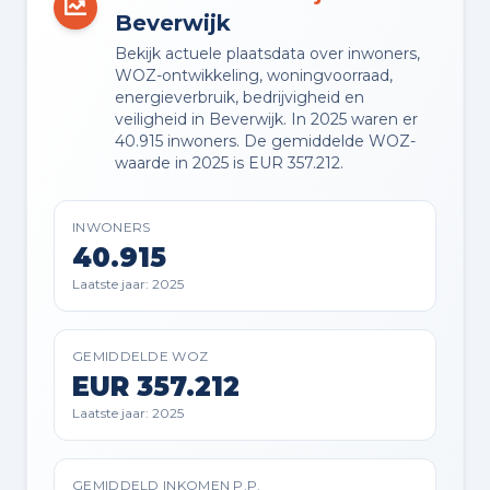
Beverwijk
Bekijk actuele plaatsdata over inwoners,
WOZ-ontwikkeling, woningvoorraad,
Buitenruimte en parkeren
energieverbruik, bedrijvigheid en
veiligheid in Beverwijk. In 2025 waren er
40.915 inwoners. De gemiddelde WOZ-
BUITENRUIMTE
waarde in 2025 is EUR 357.212.
Aan rustige weg en in woonwijk
INWONERS
TUIN
40.915
Achtertuin en voortuin
Laatste jaar: 2025
TUIN LIGGING
gelegen op het noordoosten
GEMIDDELDE WOZ
EUR 357.212
bereikbaar via achterom
Laatste jaar: 2025
BERGING
Vrijstaande stenen berging
GEMIDDELD INKOMEN P.P.