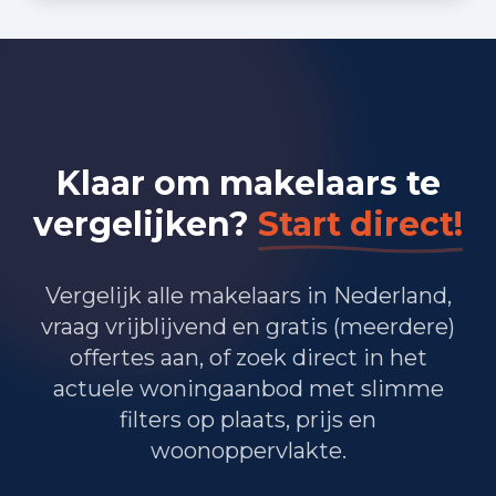
Bedrijvigheid in Beverwijk
(2025)
1.245
Handel en HORECA
1.145
Nijverheid en energie
Klaar om makelaars te
1.210
Zakelijke dienstverlening
vergelijken?
Start direct!
815
Overheid, onderwijs en zorg
20
Landbouw, bosbouw en visserij
Vergelijk alle makelaars in Nederland,
vraag vrijblijvend en gratis (meerdere)
450
Vervoer, informatie en communicatie
offertes aan, of zoek direct in het
actuele woningaanbod met slimme
235
Financiele diensten en onroerendgoed
filters op plaats, prijs en
500
Cultuur, recreatie en overige diensten
woonoppervlakte.
Totaal aantal bedrijfsvestigingen:
5.630