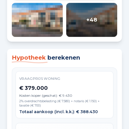
+48
Hypotheek
berekenen
VRAAGPRIJS WONING
€ 379.000
Kosten koper (geschat): € 9.430
2% overdrachtsbelasting (€ 7.580) + notaris (€ 1.150) +
taxatie (€ 700)
Totaal aankoop (incl. k.k.): € 388.430