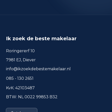
okt 2025
137
sep 2024
173
sep 2025
131
Deze cijfers geven een indicatief beeld van
veiligheidstrends in de woonomgeving van
Beverwijk.
Ik zoek de beste makelaar
Roringererf 10
Veelgestelde vragen over
7981 EJ, Diever
wonen in Beverwijk
info@ikzoekdebestemakelaar.nl
Korte antwoorden op basis van actuele
085 - 130 2651
plaatscijfers, handig voor een snelle
vergelijking van de woonomgeving.
KvK: 42103487
BTW: NL 0022 99853 B32
Hoeveel inwoners heeft
Beverwijk?