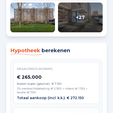
+27
Hypotheek
berekenen
VRAAGPRIJS WONING
€ 265.000
Kosten koper (geschat): € 7.150
2% overdrachtsbelasting (€ 5.300) + notaris (€ 1.150) +
taxatie (€ 700)
Totaal aankoop (incl. k.k.): € 272.150