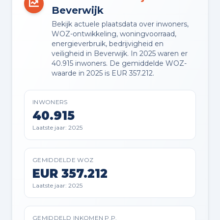
Beverwijk
Bekijk actuele plaatsdata over inwoners,
VVE JAARLIJKSE VERGADERING
WOZ-ontwikkeling, woningvoorraad,
Ja
energieverbruik, bedrijvigheid en
veiligheid in Beverwijk. In 2025 waren er
40.915 inwoners. De gemiddelde WOZ-
VVE RESERVEFONDS AANWEZIG
waarde in 2025 is EUR 357.212.
Ja
INWONERS
VVE ONDERHOUDSPLAN
40.915
Ja
Laatste jaar: 2025
VVE OPSTALVERZEKERING
Ja
GEMIDDELDE WOZ
EUR 357.212
Laatste jaar: 2025
Buitenruimte en parkeren
GEMIDDELD INKOMEN P.P.