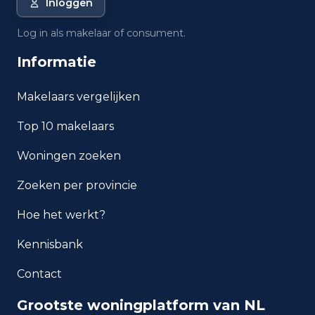
Inloggen
Wat is de gemiddelde WOZ-
waarde in Beverwijk?
Log in als makelaar of consument.
Informatie
Wat is het gemiddelde
inkomen per inwoner in
Beverwijk?
Makelaars vergelijken
Top 10 makelaars
Hoe veilig is wonen in
Beverwijk?
Woningen zoeken
Welke woningtypen komen
Zoeken per provincie
het meest voor in Beverwijk?
Hoe het werkt?
Kennisbank
Contact
Grootste woningplatform van NL