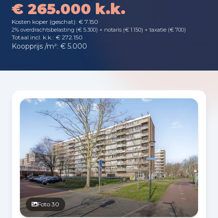
€ 265.000 k.k.
Kosten koper (geschat): € 7.150
2% overdrachtsbelasting (€ 5.300) + notaris (€ 1.150) + taxatie (€ 700)
Totaal incl. k.k.: € 272.150
Koopprijs /m²: € 5.000
Fotogalerij
Foto 30