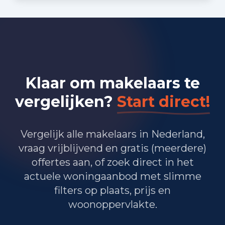
Bedrijvigheid in Beverwijk
(2025)
1.245
Handel en HORECA
1.145
Nijverheid en energie
Klaar om makelaars te
1.210
Zakelijke dienstverlening
vergelijken?
Start direct!
815
Overheid, onderwijs en zorg
20
Landbouw, bosbouw en visserij
Vergelijk alle makelaars in Nederland,
vraag vrijblijvend en gratis (meerdere)
450
Vervoer, informatie en communicatie
offertes aan, of zoek direct in het
actuele woningaanbod met slimme
235
Financiele diensten en onroerendgoed
filters op plaats, prijs en
500
Cultuur, recreatie en overige diensten
woonoppervlakte.
Totaal aantal bedrijfsvestigingen:
5.630