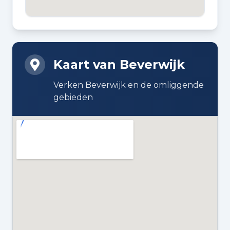
1964
BOUWWIJZE
Bestaande bouw
Kaart van Beverwijk
DAKTYPE
Verken Beverwijk en de omliggende
Plat dak bedekt met bitumineuze
gebieden
dakbedekking
ISOLATIE
Dubbel glas
VERWARMING
Cv-ketel
WARM WATER
Cv-ketel