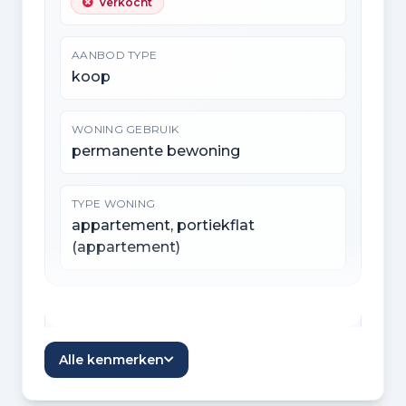
Verkocht
AANBOD TYPE
koop
WONING GEBRUIK
permanente bewoning
TYPE WONING
appartement, portiekflat
(appartement)
Indeling
Alle kenmerken
KAMERS
2 kamers