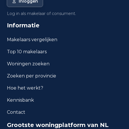
Inloggen
Wat is het gemiddelde
Log in als makelaar of consument.
inkomen per inwoner in
Boskoop?
Informatie
Makelaars vergelijken
Hoe veilig is wonen in
Boskoop?
Top 10 makelaars
Welke woningtypen komen
Woningen zoeken
het meest voor in Boskoop?
Zoeken per provincie
Hoe het werkt?
Kennisbank
Contact
Grootste woningplatform van NL