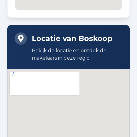
BOUWJAAR
1967
Locatie van Boskoop
BOUWWIJZE
Bestaande bouw
Bekijk de locatie en ontdek de
makelaars in deze regio
DAKTYPE
Zadeldak bedekt met pannen
ISOLATIE
Dubbel glas
VERWARMING
Cv-ketel