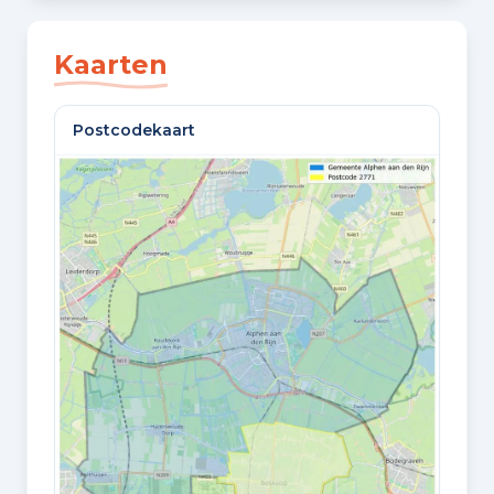
SLAAPKAMERS
4 slaapkamers
Kaarten
BADKAMERS
Postcodekaart
1 badkamer en 2 aparte toiletten
VLOEREN
3 woonlagen
Oppervlaktes en inhoud
WOONOPPERVLAKTE
130 m²
PERCEELOPPERVLAKTE