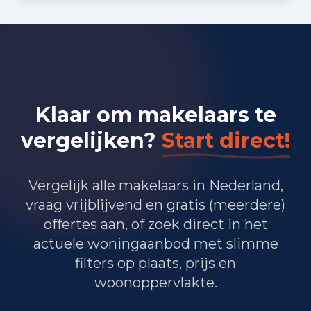
Bedrijvigheid in Boskoop (2025)
330
Handel en HORECA
345
Nijverheid en energie
560
Zakelijke dienstverlening
Klaar om makelaars te
335
Overheid, onderwijs en zorg
vergelijken?
Start direct!
360
Landbouw, bosbouw en visserij
Vergelijk alle makelaars in Nederland,
145
Vervoer, informatie en communicatie
vraag vrijblijvend en gratis (meerdere)
offertes aan, of zoek direct in het
105
Financiele diensten en onroerendgoed
actuele woningaanbod met slimme
195
Cultuur, recreatie en overige diensten
filters op plaats, prijs en
woonoppervlakte.
Totaal aantal bedrijfsvestigingen:
2.375