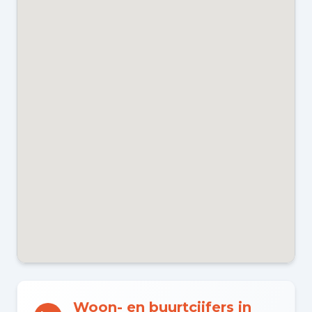
WARM WATER
Cv-ketel
CV KETEL
Vaillant Thermo (gas gestookt
combiketel uit 2011, eigendom)
ENERGIELABEL
A
Kadastraal en VvE
EIGENDOMSSITUATIE
Volle eigendom
Woon- en buurtcijfers in