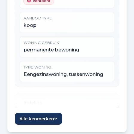
Verkocht
AANBOD TYPE
koop
WONING GEBRUIK
permanente bewoning
TYPE WONING
Eengezinswoning, tussenwoning
Indeling
KAMERS
Alle kenmerken
5 kamers