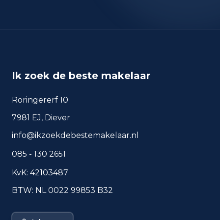
sep 2024
28
sep 2025
27
Deze cijfers geven een indicatief beeld van
veiligheidstrends in de woonomgeving van Boskoop.
Ik zoek de beste makelaar
Veelgestelde vragen over
Roringererf 10
wonen in Boskoop
7981 EJ, Diever
Korte antwoorden op basis van actuele
plaatscijfers, handig voor een snelle
info@ikzoekdebestemakelaar.nl
vergelijking van de woonomgeving.
085 - 130 2651
Hoeveel inwoners heeft
KvK: 42103487
Boskoop?
BTW: NL 0022 99853 B32
Wat is de gemiddelde WOZ-
waarde in Boskoop?