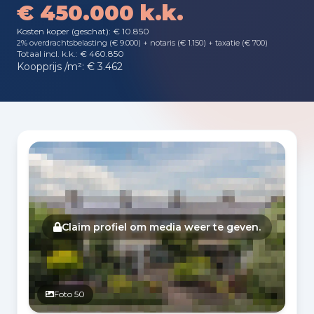
€ 450.000 k.k.
Kosten koper (geschat): € 10.850
2% overdrachtsbelasting (€ 9.000) + notaris (€ 1.150) + taxatie (€ 700)
Totaal incl. k.k.: € 460.850
Koopprijs /m²: € 3.462
Fotogalerij
Claim profiel om media weer te geven.
Foto 50