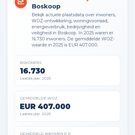
Boskoop
Buitenruimte en parkeren
Bekijk actuele plaatsdata over inwoners,
WOZ-ontwikkeling, woningvoorraad,
energieverbruik, bedrijvigheid en
BUITENRUIMTE
veiligheid in Boskoop. In 2025 waren er
Aan rustige weg, in woonwijk en vrij
16.730 inwoners. De gemiddelde WOZ-
uitzicht
waarde in 2025 is EUR 407.000.
TUIN
INWONERS
Achtertuin en voortuin
16.730
Laatste jaar: 2025
BERGING
Aangebouwde stenen berging
GEMIDDELDE WOZ
EUR 407.000
PARKEREN
Laatste jaar: 2025
Openbaar parkeren
GEMIDDELD INKOMEN P.P.