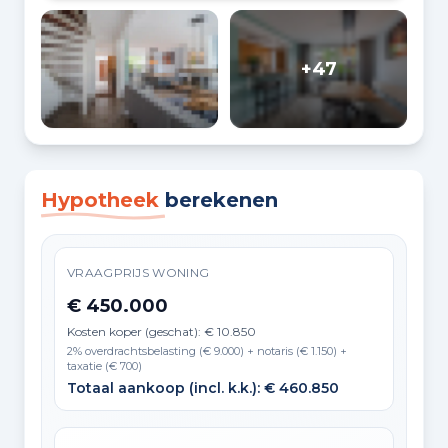
+47
Hypotheek
berekenen
VRAAGPRIJS WONING
€ 450.000
Kosten koper (geschat): € 10.850
2% overdrachtsbelasting (€ 9.000) + notaris (€ 1.150) +
taxatie (€ 700)
Totaal aankoop (incl. k.k.): € 460.850