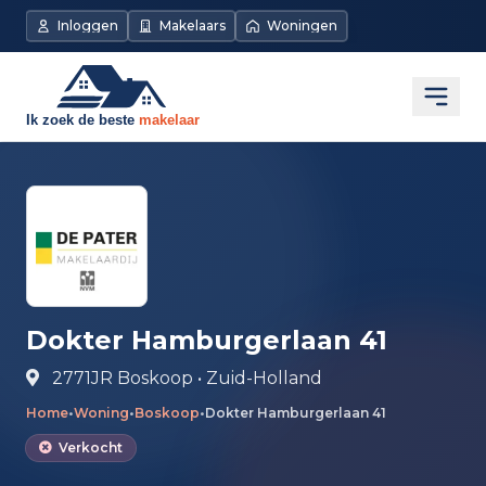
Direct naar de inhoud
Inloggen
Makelaars
Woningen
Open
Dokter Hamburgerlaan 41
2771JR Boskoop • Zuid-Holland
Home
•
Woning
•
Boskoop
•
Dokter Hamburgerlaan 41
Verkocht