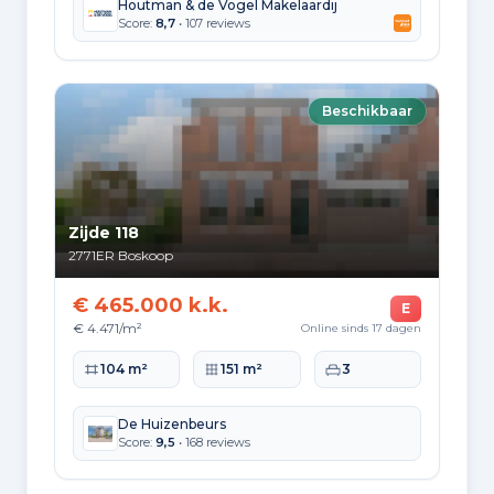
Houtman & de Vogel Makelaardij
Hoekwoning
Score:
8,7
• 107 reviews
Gas: 900 • Elektriciteit: 2.650
Huurwoning
Gas: 660 • Elektriciteit: 1.940
Beschikbaar
Koopwoning
Gas: 960 • Elektriciteit: 3.070
Appartement
Gas: 570 • Elektriciteit: 1.910
Zijde 118
2771ER
Boskoop
Tussenwoning
Gas: 770 • Elektriciteit: 2.430
€ 465.000 k.k.
E
Vrijstaande woning
€ 4.471/m²
Online sinds 17 dagen
Gas: 1.350 • Elektriciteit: 4.010
Woonoppervlakte
Perceeloppervlakte
Slaapkamers
104 m²
151 m²
3
Twee-onder-één-kap woning
Gas: 1.030 • Elektriciteit: 3.340
De Huizenbeurs
Score:
9,5
• 168 reviews