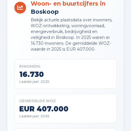
Woon- en buurtcijfers in
TUIN
Boskoop
Achtertuin en voortuin
Bekijk actuele plaatsdata over inwoners,
WOZ-ontwikkeling, woningvoorraad,
energieverbruik, bedrijvigheid en
TUIN LIGGING
veiligheid in Boskoop. In 2025 waren er
Gelegen op het zuiden
16.730 inwoners. De gemiddelde WOZ-
waarde in 2025 is EUR 407.000.
BERGING
Vrijstaande houten berging
INWONERS
16.730
PARKEREN
Laatste jaar: 2025
Op eigen terrein
GEMIDDELDE WOZ
EUR 407.000
Planning
Laatste jaar: 2025
AANGEBODEN SINDS