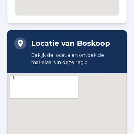
2000
BOUWWIJZE
Bestaande bouw
Locatie van Boskoop
DAKTYPE
Plat dak bedekt met bitumineuze
Bekijk de locatie en ontdek de
dakbedekking
makelaars in deze regio
VERWARMING
Cv-ketel
WARM WATER
Cv-ketel
CV KETEL
AWB (2000, eigendom)