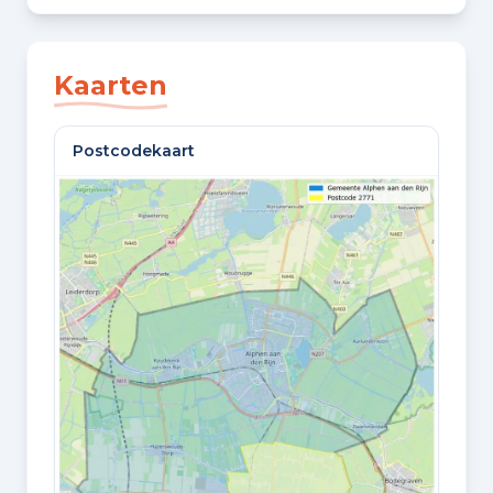
SLAAPKAMERS
4 slaapkamers
Kaarten
BADKAMERS
Postcodekaart
1 badkamer en 1 apart toilet
VLOEREN
3 woonlagen
Oppervlaktes en inhoud
WOONOPPERVLAKTE
125 m²