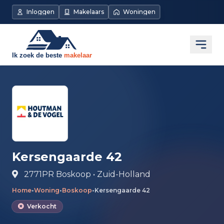
Direct naar de inhoud
Inloggen
Makelaars
Woningen
Open
Kersengaarde 42
2771PR Boskoop • Zuid-Holland
Home
•
Woning
•
Boskoop
•
Kersengaarde 42
Verkocht