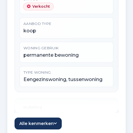
Verkocht
AANBOD TYPE
koop
WONING GEBRUIK
permanente bewoning
TYPE WONING
Eengezinswoning, tussenwoning
Indeling
KAMERS
Alle kenmerken
5 kamers