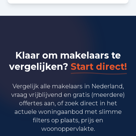
Bedrijvigheid in Boskoop (2025)
330
Handel en HORECA
345
Nijverheid en energie
560
Zakelijke dienstverlening
Klaar om makelaars te
335
Overheid, onderwijs en zorg
vergelijken?
Start direct!
360
Landbouw, bosbouw en visserij
Vergelijk alle makelaars in Nederland,
145
Vervoer, informatie en communicatie
vraag vrijblijvend en gratis (meerdere)
offertes aan, of zoek direct in het
105
Financiele diensten en onroerendgoed
actuele woningaanbod met slimme
195
Cultuur, recreatie en overige diensten
filters op plaats, prijs en
woonoppervlakte.
Totaal aantal bedrijfsvestigingen:
2.375