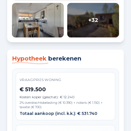
+32
Hypotheek
berekenen
VRAAGPRIJS WONING
€ 519.500
Kosten koper (geschat): € 12.240
2% overdrachtsbelasting (€ 10.390) + notaris (€ 1.150) +
taxatie (€ 700)
Totaal aankoop (incl. k.k.): € 531.740