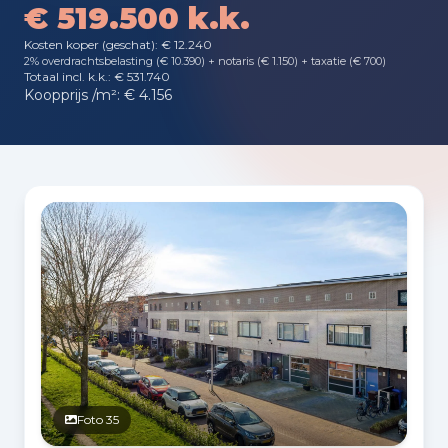
€ 519.500 k.k.
Kosten koper (geschat): € 12.240
2% overdrachtsbelasting (€ 10.390) + notaris (€ 1.150) + taxatie (€ 700)
Totaal incl. k.k.: € 531.740
Koopprijs /m²: € 4.156
Fotogalerij
Foto 35