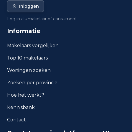
waarde in Boskoop?
Inloggen
Wat is het gemiddelde
Log in als makelaar of consument.
inkomen per inwoner in
Informatie
Boskoop?
Makelaars vergelijken
Hoe veilig is wonen in
Boskoop?
Top 10 makelaars
Welke woningtypen komen
Woningen zoeken
het meest voor in Boskoop?
Zoeken per provincie
Hoe het werkt?
Kennisbank
Contact