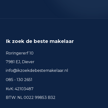
okt 2025
37
sep 2024
28
sep 2025
27
Deze cijfers geven een indicatief beeld van
veiligheidstrends in de woonomgeving van Boskoop.
Ik zoek de beste makelaar
Veelgestelde vragen over
Roringererf 10
wonen in Boskoop
7981 EJ, Diever
Korte antwoorden op basis van actuele
info@ikzoekdebestemakelaar.nl
plaatscijfers, handig voor een snelle
vergelijking van de woonomgeving.
085 - 130 2651
Hoeveel inwoners heeft
KvK: 42103487
Boskoop?
BTW: NL 0022 99853 B32
Wat is de gemiddelde WOZ-