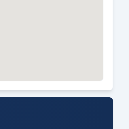
UIN LIGGING
elegen op het westen
ARAGE CAPACITEIT
 auto(s)