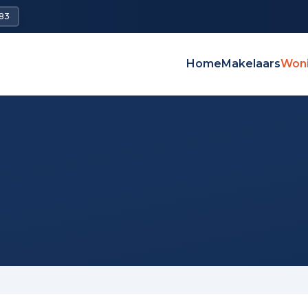
83
Home
Makelaars
Won