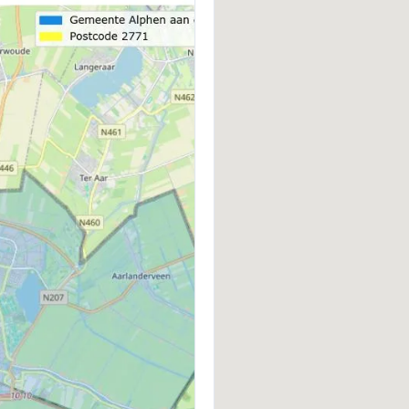
BOUWWIJZE
D
Bestaande bouw
P
WARM WATER
E
Cv-ketel