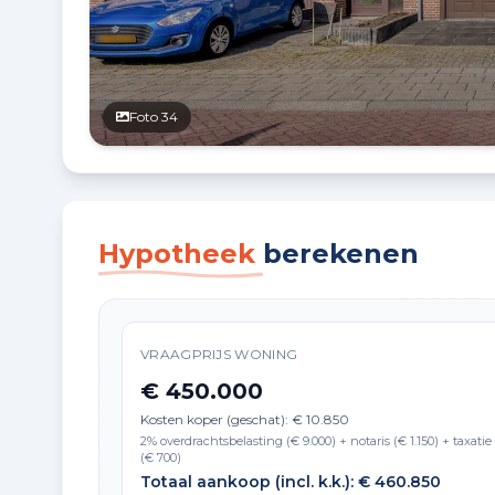
Foto 34
Hypotheek
berekenen
VRAAGPRIJS WONING
€ 450.000
Kosten koper (geschat): € 10.850
2% overdrachtsbelasting (€ 9.000) + notaris (€ 1.150) + taxatie
(€ 700)
Totaal aankoop (incl. k.k.): € 460.850