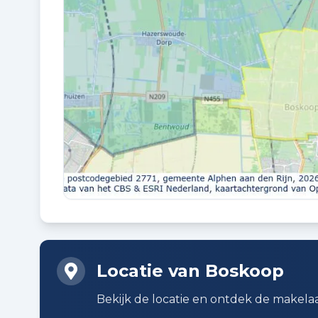
Buitenruimte en parkeren
BUITENRUIMTE
In woonwijk
PARKEREN
Op eigen terrein
Planning
AANGEBODEN SINDS
11-06-2026
Locatie van Boskoop
Bekijk de locatie en ontdek de makelaa