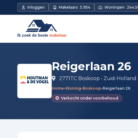
Direct naar de inhoud
Inloggen
Makelaars
5.954
Woningen
244.5
Reigerlaan 26
2771TC Boskoop • Zuid-Holland
Home
•
Woning
•
Boskoop
•
Reigerlaan 26
Verkocht onder voorbehoud