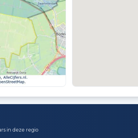
TUIN
T
Achtertuin
G
GARAGE TYPE
G
Inpandig
1
rs in deze regio