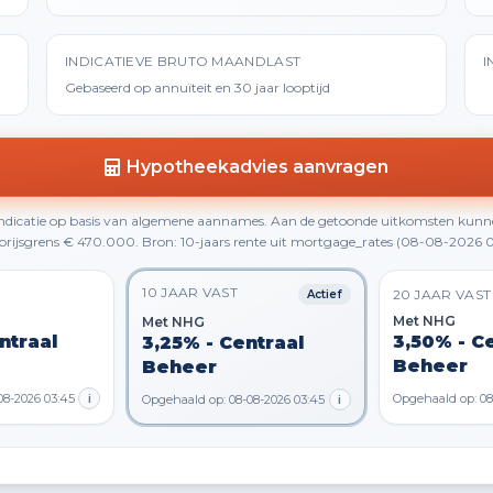
INDICATIEVE BRUTO MAANDLAST
I
Gebaseerd op annuïteit en 30 jaar looptijd
Hypotheekadvies aanvragen
 indicatie op basis van algemene aannames. Aan de getoonde uitkomsten kunn
rijsgrens € 470.000. Bron: 10-jaars rente uit mortgage_rates (08-08-2026 0
10 JAAR VAST
20 JAAR VAST
Actief
Met NHG
Met NHG
ntraal
3,50% - C
3,25% - Centraal
Beheer
Beheer
08-2026 03:45
i
Opgehaald op: 08
Opgehaald op: 08-08-2026 03:45
i