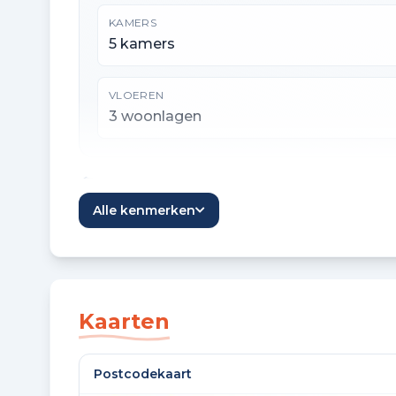
KAMERS
5 kamers
VLOEREN
3 woonlagen
Oppervlaktes en inhoud
Alle kenmerken
WOONOPPERVLAKTE
135 m²
Kaarten
OVERIGE INPANDIGE RUIMTE
18 m²
Postcodekaart