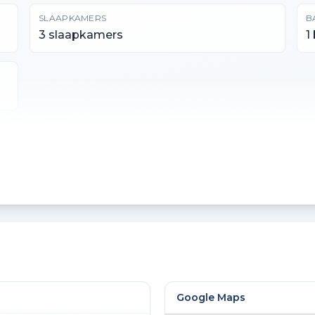
SLAAPKAMERS
B
3 slaapkamers
1
PERCEELOPPERVLAKTE
I
141 m²
5
GEBOUW GEBONDEN BUITENRUIMTE
A
8 m²
6
Google Maps