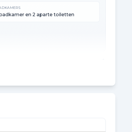
ADKAMERS
 badkamer en 2 aparte toiletten
NHOUD
35 m³
CHTERTUIN OPPERVLAKTE
0 m²