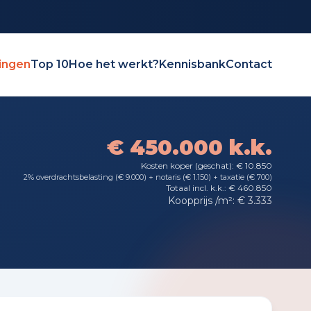
ingen
Top 10
Hoe het werkt?
Kennisbank
Contact
€ 450.000 k.k.
Kosten koper (geschat): € 10.850
2% overdrachtsbelasting (€ 9.000) + notaris (€ 1.150) + taxatie (€ 700)
Totaal incl. k.k.: € 460.850
Koopprijs /m²: € 3.333