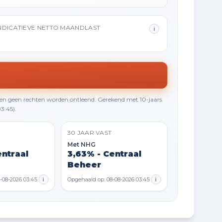
NDICATIEVE NETTO MAANDLAST
i
en geen rechten worden ontleend. Gerekend met 10-jaars
3:45).
30 JAAR VAST
Met NHG
entraal
3,63% - Centraal
Beheer
-08-2026 03:45
i
Opgehaald op: 08-08-2026 03:45
i