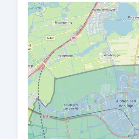
Bouw en energie
BOUWJAAR
1969
VERWARMING
Cv-ketel
Kadastraal en VvE
EIGENDOMSSITUATIE
Volle eigendom