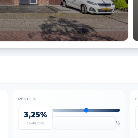
RENTE (%)
E
3,25%
%
JAARLIJKS