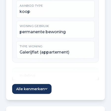
AANBOD TYPE
koop
WONING GEBRUIK
permanente bewoning
TYPE WONING
Galerijflat (appartement)
Indeling
KAMERS
Alle kenmerken
2 kamers
SLAAPKAMERS