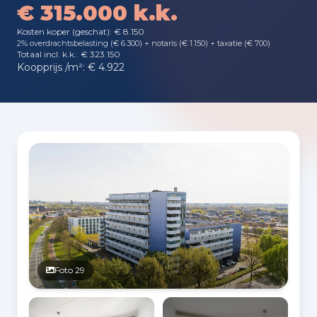
€ 315.000 k.k.
Kosten koper (geschat): € 8.150
2% overdrachtsbelasting (€ 6.300) + notaris (€ 1.150) + taxatie (€ 700)
Totaal incl. k.k.: € 323.150
Koopprijs /m²: € 4.922
Fotogalerij
Foto 29