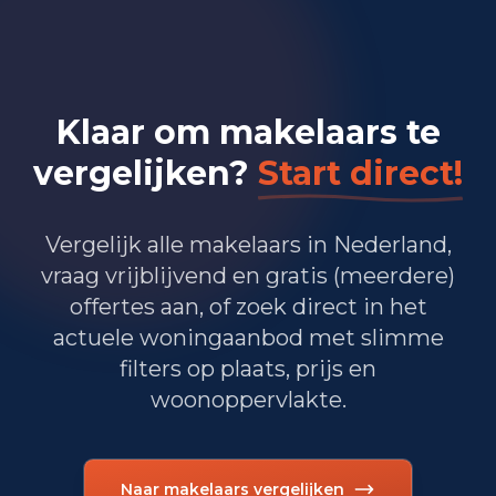
4.315
Handel en HORECA
2.625
Nijverheid en energie
Klaar om makelaars te
7.195
Zakelijke dienstverlening
vergelijken?
Start direct!
4.530
Overheid, onderwijs en zorg
Vergelijk alle makelaars in Nederland,
100
Landbouw, bosbouw en visserij
vraag vrijblijvend en gratis (meerdere)
2.190
Vervoer, informatie en communicatie
offertes aan, of zoek direct in het
actuele woningaanbod met slimme
1.220
Financiele diensten en onroerendgoed
filters op plaats, prijs en
woonoppervlakte.
2.490
Cultuur, recreatie en overige diensten
Totaal aantal bedrijfsvestigingen:
24.680
Naar makelaars vergelijken