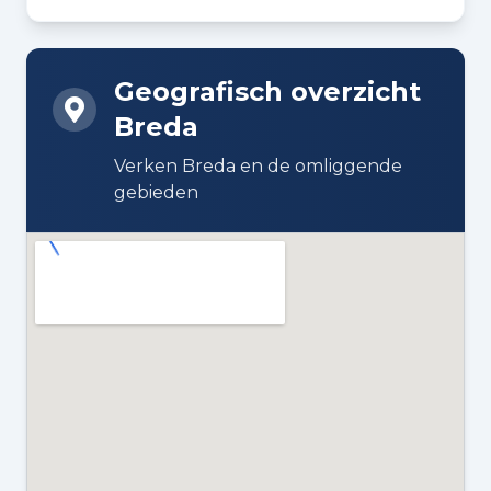
DAKTYPE
Plat dak
Geografisch overzicht
ISOLATIE
Breda
Dakisolatie, dubbel glas,
muurisolatie, vloerisolatie en
Verken Breda en de omliggende
volledig geïsoleerd
gebieden
VERWARMING
Blokverwarming
WARM WATER
Centrale voorziening
ENERGIELABEL
A