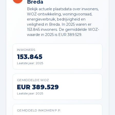
Breda
Ja
Bekijk actuele plaatsdata over inwoners,
WOZ-ontwikkeling, woningvoorraad,
VVE OPSTALVERZEKERING
energieverbruik, bedrijvigheid en
Ja
veiligheid in Breda. In 2025 waren er
153.845 inwoners. De gemiddelde WOZ-
waarde in 2025 is EUR 389.529.
Buitenruimte en parkeren
INWONERS
153.845
BUITENRUIMTE
Laatste jaar: 2025
Aan rustige weg, in woonwijk en vrij
uitzicht
GEMIDDELDE WOZ
EUR 389.529
PARKEREN
Laatste jaar: 2025
Openbaar parkeren en
parkeergarage
GEMIDDELD INKOMEN P.P.