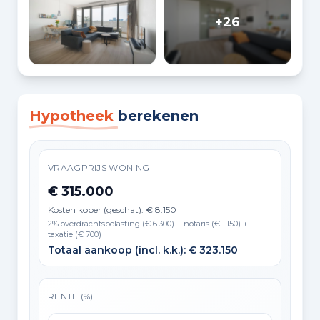
+26
Hypotheek
berekenen
VRAAGPRIJS WONING
€ 315.000
Kosten koper (geschat): € 8.150
2% overdrachtsbelasting (€ 6.300) + notaris (€ 1.150) +
taxatie (€ 700)
Totaal aankoop (incl. k.k.): € 323.150
RENTE (%)