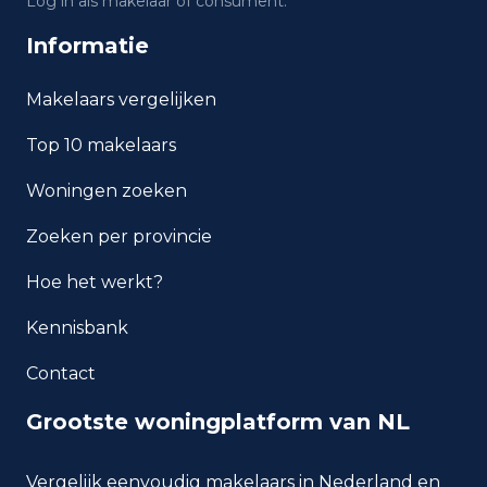
Log in als makelaar of consument.
Wat is het gemiddelde
Informatie
inkomen per inwoner in Breda?
Makelaars vergelijken
Hoe veilig is wonen in Breda?
Top 10 makelaars
Welke woningtypen komen
Woningen zoeken
het meest voor in Breda?
Zoeken per provincie
Hoe het werkt?
Kennisbank
Contact
Grootste woningplatform van NL
Vergelijk eenvoudig makelaars in Nederland en