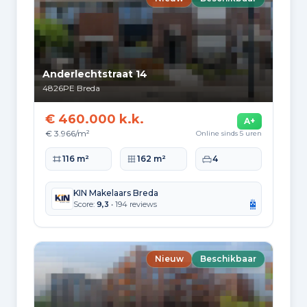
65+: 28.710
0-15: 21.265
15-25: 21.915
25-45: 44.130
45-65: 37.825
Opleidingsniveau
Anderlechtstraat 14
Hoger
4826PE
Breda
48.560
€ 460.000 k.k.
A+
Praktisch
€ 3.966/m²
Online sinds 5 uren
27.200
Woonoppervlakte
Perceeloppervlakte
Slaapkamers
116 m²
162 m²
4
Middelbaar
43.380
KIN Makelaars Breda
Score:
9,3
• 194 reviews
Herkomst inwoners (2025)
Europa
16.620
Nieuw
Beschikbaar
Nederland
105.485