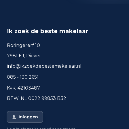
sep 2024
805
sep 2025
838
Deze cijfers geven een indicatief beeld van
veiligheidstrends in de woonomgeving van Breda.
Ik zoek de beste makelaar
Roringererf 10
Veelgestelde vragen over
7981 EJ, Diever
wonen in Breda
info@ikzoekdebestemakelaar.nl
Korte antwoorden op basis van actuele
plaatscijfers, handig voor een snelle
085 - 130 2651
vergelijking van de woonomgeving.
KvK: 42103487
Hoeveel inwoners heeft
BTW: NL 0022 99853 B32
Breda?
Wat is de gemiddelde WOZ-
Inloggen
waarde in Breda?