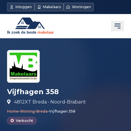
Direct naar de inhoud
Inloggen
Makelaars
Woningen
Open
Vijfhagen 358
4812XT Breda • Noord-Brabant
Home
•
Woning
•
Breda
•
Vijfhagen 358
Verkocht