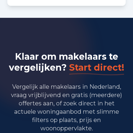
Bedrijvigheid in Den Haag
(2025)
12.645
Handel en HORECA
21.635
Nijverheid en energie
Klaar om makelaars te
24.090
Zakelijke dienstverlening
vergelijken?
Start direct!
17.160
Overheid, onderwijs en zorg
4.330
Landbouw, bosbouw en visserij
Vergelijk alle makelaars in Nederland,
vraag vrijblijvend en gratis (meerdere)
7.675
Vervoer, informatie en communicatie
offertes aan, of zoek direct in het
actuele woningaanbod met slimme
3.235
Financiele diensten en onroerendgoed
filters op plaats, prijs en
9.990
Cultuur, recreatie en overige diensten
woonoppervlakte.