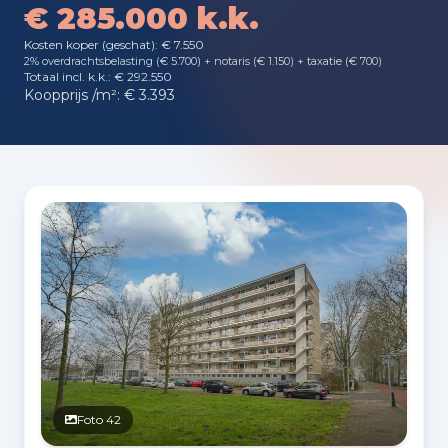
€ 285.000 k.k.
Kosten koper (geschat): € 7.550
2% overdrachtsbelasting (€ 5.700) + notaris (€ 1.150) + taxatie (€ 700)
Totaal incl. k.k.: € 292.550
Koopprijs /m²: € 3.393
Fotogalerij
Foto 42