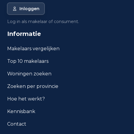
Inloggen
Wat is de gemiddelde WOZ-
waarde in Den Haag?
Log in als makelaar of consument.
Informatie
Wat is het gemiddelde
inkomen per inwoner in Den
Haag?
Makelaars vergelijken
Top 10 makelaars
Hoe veilig is wonen in Den
Haag?
Woningen zoeken
Welke woningtypen komen
Zoeken per provincie
het meest voor in Den Haag?
Hoe het werkt?
Kennisbank
Contact