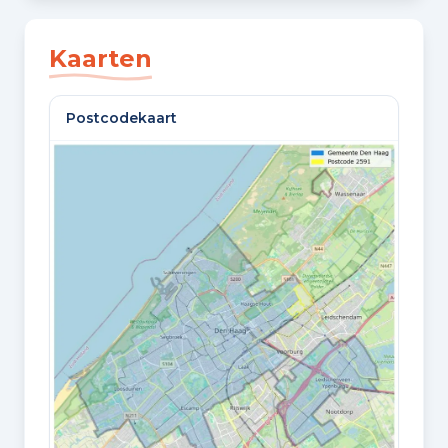
SLAAPKAMERS
3 slaapkamers
Kaarten
BADKAMERS
Postcodekaart
1 badkamer
VLOEREN
1 woonlaag
GELEGEN OP
2e woonlaag
Oppervlaktes en inhoud
WOONOPPERVLAKTE