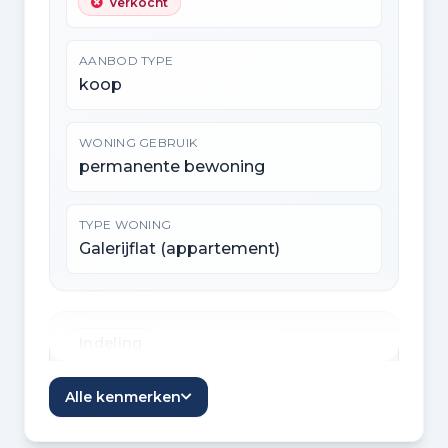
Verkocht
AANBOD TYPE
koop
WONING GEBRUIK
permanente bewoning
TYPE WONING
Galerijflat (appartement)
Indeling
KAMERS
Alle kenmerken
4 kamers