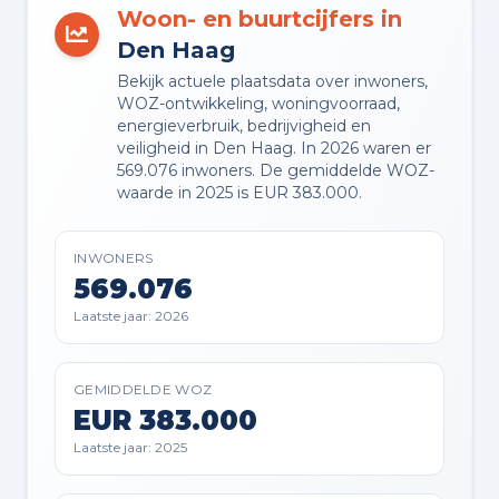
VVE RESERVEFONDS AANWEZIG
Woon- en buurtcijfers in
Ja
Den Haag
Bekijk actuele plaatsdata over inwoners,
VVE ONDERHOUDSPLAN
WOZ-ontwikkeling, woningvoorraad,
Ja
energieverbruik, bedrijvigheid en
veiligheid in Den Haag. In 2026 waren er
569.076 inwoners. De gemiddelde WOZ-
VVE OPSTALVERZEKERING
waarde in 2025 is EUR 383.000.
Ja
INWONERS
569.076
Buitenruimte en parkeren
Laatste jaar: 2026
BUITENRUIMTE
GEMIDDELDE WOZ
In woonwijk
EUR 383.000
Laatste jaar: 2025
BERGING
Inpandig