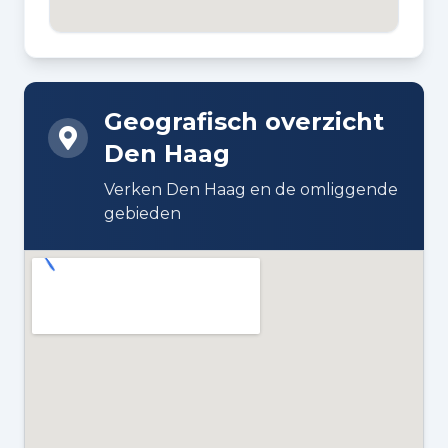
BOUWWIJZE
Bestaande bouw
Geografisch overzicht
DAKTYPE
Den Haag
Plat dak bedekt met bitumineuze
dakbedekking
Verken Den Haag en de omliggende
gebieden
ISOLATIE
Grotendeels dubbelglas
VERWARMING
Blokverwarming
WARM WATER
Elektrische boiler