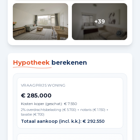
+39
Hypotheek
berekenen
VRAAGPRIJS WONING
€ 285.000
Kosten koper (geschat): € 7.550
2% overdrachtsbelasting (€ 5.700) + notaris (€ 1.150) +
taxatie (€ 700)
Totaal aankoop (incl. k.k.): € 292.550