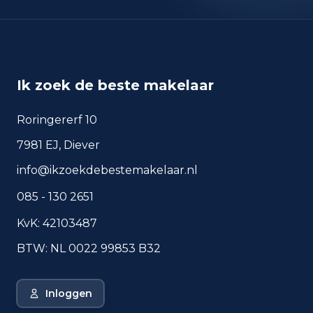
okt 2025
434
sep 2024
422
sep 2025
389
Ik zoek de beste makelaar
Deze cijfers geven een indicatief beeld van
veiligheidstrends in de woonomgeving van Heerlen.
Roringererf 10
7981 EJ, Diever
Veelgestelde vragen over
info@ikzoekdebestemakelaar.nl
wonen in Heerlen
085 - 130 2651
Korte antwoorden op basis van actuele
plaatscijfers, handig voor een snelle
KvK: 42103487
vergelijking van de woonomgeving.
BTW: NL 0022 99853 B32
Hoeveel inwoners heeft
Heerlen?
Inloggen