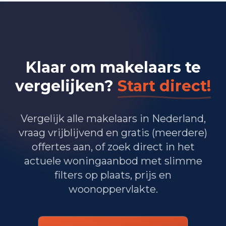
Bedrijvigheid in Heerlen (2025)
1.450
Handel en HORECA
Klaar om makelaars te
960
Nijverheid en energie
vergelijken?
Start direct!
1.600
Zakelijke dienstverlening
1.405
Overheid, onderwijs en zorg
Vergelijk alle makelaars in Nederland,
vraag vrijblijvend en gratis (meerdere)
20
Landbouw, bosbouw en visserij
offertes aan, of zoek direct in het
495
Vervoer, informatie en communicatie
actuele woningaanbod met slimme
filters op plaats, prijs en
300
Financiele diensten en onroerendgoed
woonoppervlakte.
855
Cultuur, recreatie en overige diensten
Totaal aantal bedrijfsvestigingen:
7.095