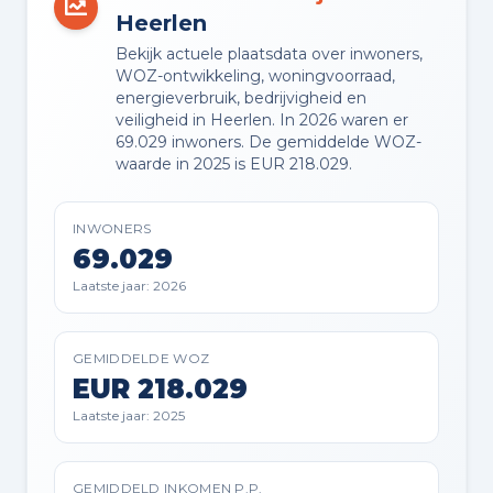
VVE RESERVEFONDS AANWEZIG
Heerlen
Ja
Bekijk actuele plaatsdata over inwoners,
WOZ-ontwikkeling, woningvoorraad,
VVE ONDERHOUDSPLAN
energieverbruik, bedrijvigheid en
Ja
veiligheid in Heerlen. In 2026 waren er
69.029 inwoners. De gemiddelde WOZ-
waarde in 2025 is EUR 218.029.
VVE OPSTALVERZEKERING
Ja
INWONERS
69.029
Laatste jaar: 2026
Buitenruimte en parkeren
GEMIDDELDE WOZ
BUITENRUIMTE
EUR 218.029
In woonwijk
Laatste jaar: 2025
TUIN
Achtertuin
GEMIDDELD INKOMEN P.P.