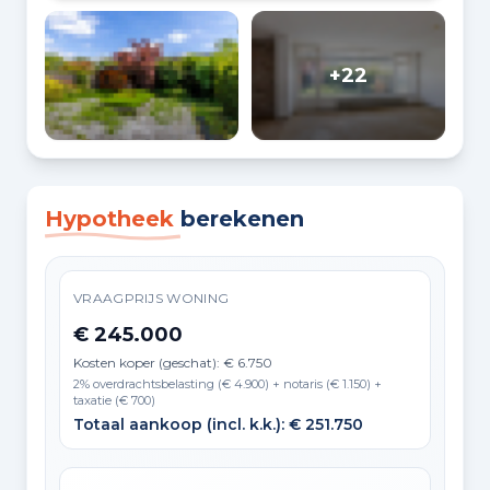
+22
Hypotheek
berekenen
VRAAGPRIJS WONING
€ 245.000
Kosten koper (geschat): € 6.750
2% overdrachtsbelasting (€ 4.900) + notaris (€ 1.150) +
taxatie (€ 700)
Totaal aankoop (incl. k.k.): € 251.750