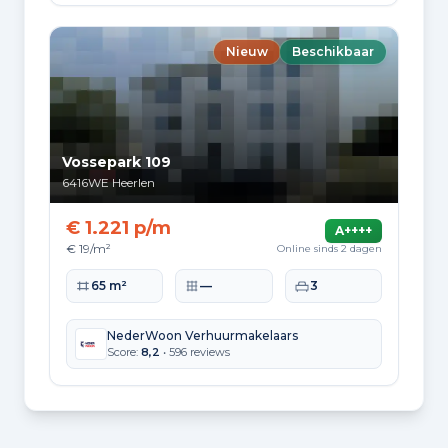
Hoekwoning
Gas: 1.013 • Elektriciteit: 2.728
Nieuw
Beschikbaar
Huurwoning
Gas: 708 • Elektriciteit: 2.003
Koopwoning
Gas: 908 • Elektriciteit: 2.784
Vossepark 109
6416WE
Heerlen
Appartement
Gas: 591 • Elektriciteit: 1.777
€ 1.221 p/m
A++++
€ 19/m²
Online sinds 2 dagen
Tussenwoning
Gas: 888 • Elektriciteit: 2.552
Woonoppervlakte
Perceeloppervlakte
Slaapkamers
65 m²
—
3
Vrijstaande woning
Gas: 1.472 • Elektriciteit: 3.817
NederWoon Verhuurmakelaars
Score:
8,2
• 596 reviews
Twee-onder-één-kap woning
Gas: 1.124 • Elektriciteit: 2.986