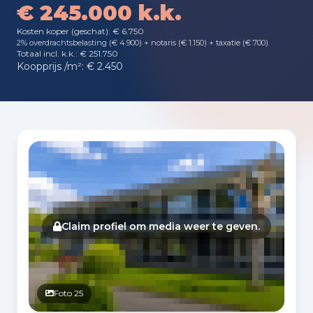
€ 245.000 k.k.
Kosten koper (geschat): € 6.750
2% overdrachtsbelasting (€ 4.900) + notaris (€ 1.150) + taxatie (€ 700)
Totaal incl. k.k.: € 251.750
Koopprijs /m²: € 2.450
Fotogalerij
Claim profiel om media weer te geven.
Foto 25