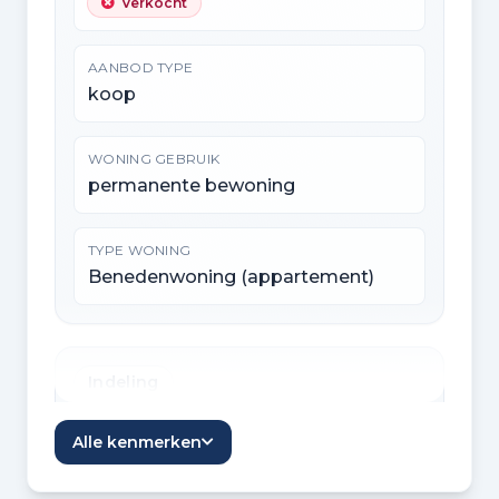
Verkocht
AANBOD TYPE
koop
WONING GEBRUIK
permanente bewoning
TYPE WONING
Benedenwoning (appartement)
Indeling
KAMERS
Alle kenmerken
4 kamers