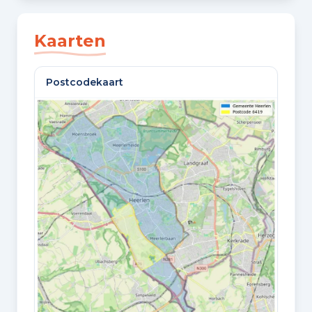
SLAAPKAMERS
3 slaapkamers
Kaarten
BADKAMERS
Postcodekaart
1 badkamer en 1 apart toilet
VLOEREN
2 woonlagen en een kelder
GELEGEN OP
Begane grond
Oppervlaktes en inhoud
WOONOPPERVLAKTE