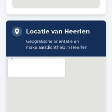
BOUWWIJZE
Bestaande bouw
Locatie van Heerlen
DAKTYPE
Plat dak bedekt met bitumineuze
Geografische oriëntatie en
dakbedekking
makelaarsdichtheid in Heerlen
ISOLATIE
Dubbel glas
VERWARMING
Stadsverwarming
WARM WATER
Elektrische boiler (huur)