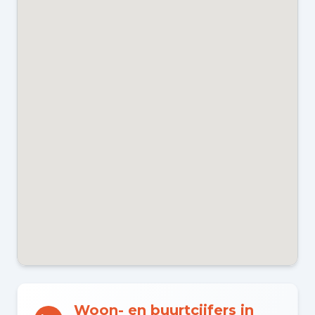
ENERGIELABEL
C
Kadastraal en VvE
EIGENDOMSSITUATIE
Volle eigendom
VVE INGESCHREVEN KVK
Ja
VVE JAARLIJKSE VERGADERING
Ja
Woon- en buurtcijfers in