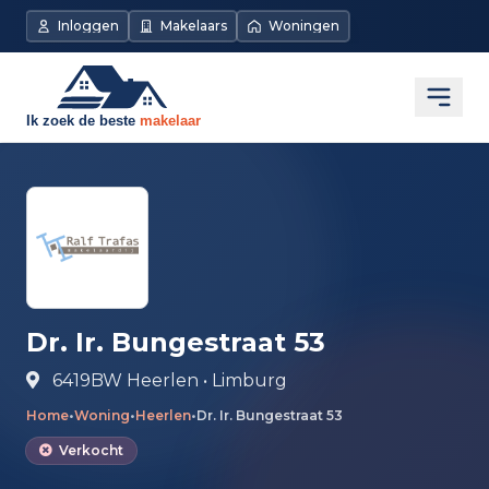
Direct naar de inhoud
Inloggen
Makelaars
Woningen
Open
Dr. Ir. Bungestraat 53
6419BW Heerlen • Limburg
Home
•
Woning
•
Heerlen
•
Dr. Ir. Bungestraat 53
Verkocht