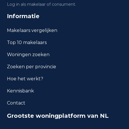
Wat is de gemiddelde WOZ-
Log in als makelaar of consument.
waarde in Heerlen?
Informatie
Wat is het gemiddelde
inkomen per inwoner in Heerlen?
Makelaars vergelijken
Top 10 makelaars
Hoe veilig is wonen in
Heerlen?
Woningen zoeken
Welke woningtypen komen
Zoeken per provincie
het meest voor in Heerlen?
Hoe het werkt?
Kennisbank
Contact
Grootste woningplatform van NL