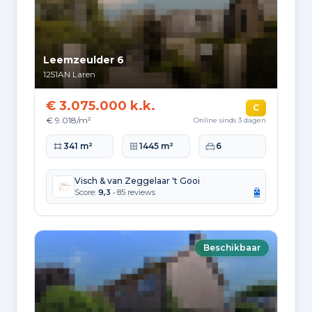
Leemzeulder 6
1251AN
Laren
€ 3.075.000 k.k.
C
€ 9.018/m²
Online sinds 3 dagen
Woonoppervlakte
Perceeloppervlakte
Slaapkamers
341 m²
1445 m²
6
Visch & van Zeggelaar 't Gooi
Score:
9,3
• 85 reviews
Beschikbaar