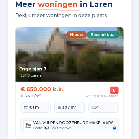
Meer
woningen
in Laren
omgeving, in woonwijk en open
ligging
Bekijk meer woningen in deze plaats.
TUIN
Nieuw
Beschikbaar
Achtertuin en voortuin
TUIN LIGGING
Gelegen op het oosten bereikbaar
Engelsjan 7
via achterom
1251TJ
Laren
€ 650.000 k.k.
PARKEREN
E
Openbaar parkeren
€ 6.436/m²
Online sinds 2 dagen
Woonoppervlakte
Perceeloppervlakte
Slaapkamers
101 m²
307 m²
4
GARAGE TYPE
Niet aanwezig, wel mogelijk
VAN VULPEN ROOZENBURG MAKELAARS
Score:
9,3
• 209 reviews