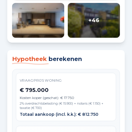
+46
Hypotheek
berekenen
VRAAGPRIJS WONING
€ 795.000
Kosten koper (geschat): € 17.750
2% overdrachtsbelasting (€ 15.900) + notaris (€ 1.150) +
taxatie (€ 700)
Totaal aankoop (incl. k.k.): € 812.750