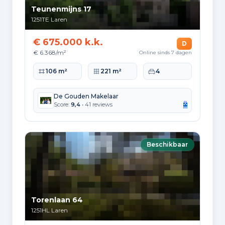
Teunenmijns 17
1251TE
Laren
€ 675.000 k.k.
D
€ 6.368/m²
Online sinds 7 dagen
Woonoppervlakte
Perceeloppervlakte
Slaapkamers
106 m²
221 m²
4
De Gouden Makelaar
Score:
9,4
• 41 reviews
Beschikbaar
Torenlaan 64
1251HL
Laren