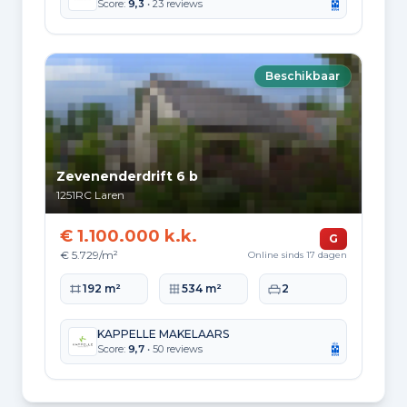
Score:
9,3
• 23 reviews
Beschikbaar
Zevenenderdrift 6 b
1251RC
Laren
€ 1.100.000 k.k.
G
€ 5.729/m²
Online sinds 17 dagen
Woonoppervlakte
Perceeloppervlakte
Slaapkamers
192 m²
534 m²
2
KAPPELLE MAKELAARS
Score:
9,7
• 50 reviews