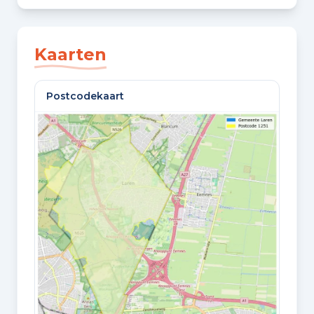
SLAAPKAMERS
4 slaapkamers
Kaarten
BADKAMERS
Postcodekaart
2 badkamers en 1 apart toilet
VLOEREN
3 woonlagen
Oppervlaktes en inhoud
WOONOPPERVLAKTE
150 m²