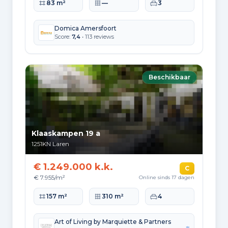
Woonoppervlakte
Perceeloppervlakte
Slaapkamers
83 m²
—
3
Domica Amersfoort
Score:
7,4
• 113 reviews
Beschikbaar
Klaaskampen 19 a
1251KN
Laren
€ 1.249.000 k.k.
C
€ 7.955/m²
Online sinds 17 dagen
Woonoppervlakte
Perceeloppervlakte
Slaapkamers
157 m²
310 m²
4
Art of Living by Marquiette & Partners