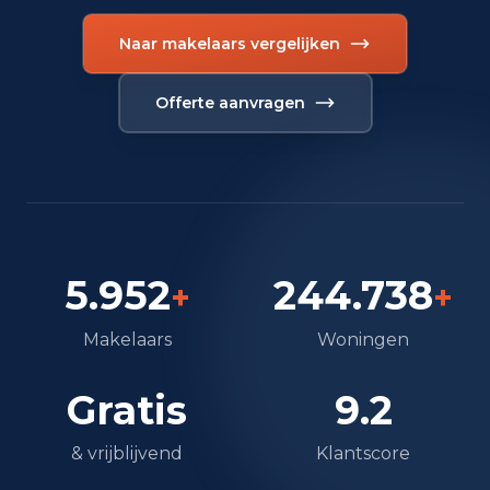
Naar makelaars vergelijken
Offerte aanvragen
5.952
244.738
+
+
Makelaars
Woningen
Gratis
9.2
& vrijblijvend
Klantscore