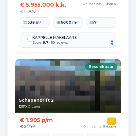
€ 5.955.000 k.k.
Online sinds 14 dagen
€ 11.069/m²
Woonoppervlakte
Perceeloppervlakte
Slaapkamers
538 m²
6000 m²
7
KAPPELLE MAKELAARS
Score:
9,7
• 50 reviews
Beschikbaar
Schapendrift 2
1251XG
Laren
€ 1.995 p/m
C
€ 24/m²
Online sinds 15 dagen