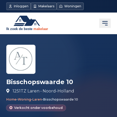
Direct naar de inhoud
Inloggen
Makelaars
Woningen
Open
Bisschopswaarde 10
1251TZ Laren • Noord-Holland
Home
•
Woning
•
Laren
•
Bisschopswaarde 10
Verkocht onder voorbehoud