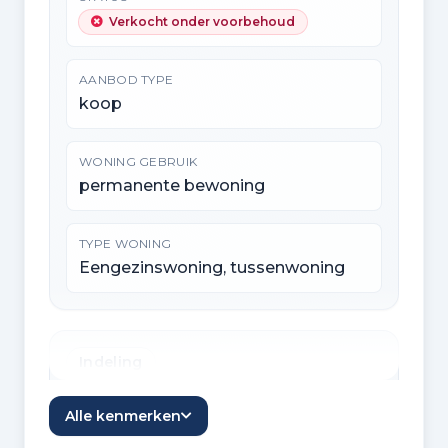
Verkocht onder voorbehoud
AANBOD TYPE
koop
WONING GEBRUIK
permanente bewoning
TYPE WONING
Eengezinswoning, tussenwoning
Indeling
KAMERS
Alle kenmerken
5 kamers