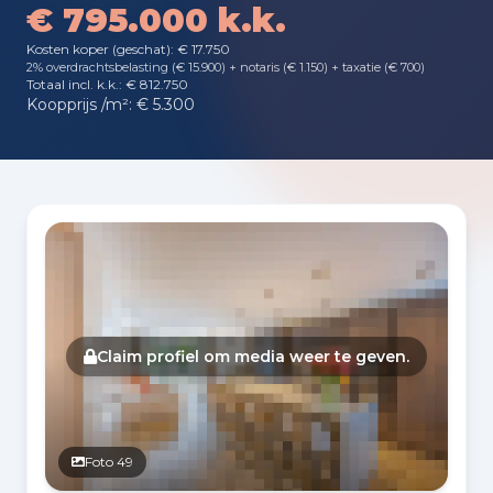
€ 795.000 k.k.
Kosten koper (geschat): € 17.750
2% overdrachtsbelasting (€ 15.900) + notaris (€ 1.150) + taxatie (€ 700)
Totaal incl. k.k.: € 812.750
Koopprijs /m²: € 5.300
Fotogalerij
Claim profiel om media weer te geven.
Foto 49