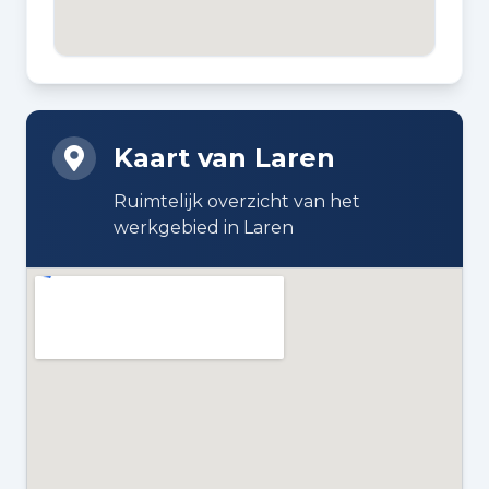
Bestaande bouw
DAKTYPE
Zadeldak bedekt met pannen
Kaart van Laren
ISOLATIE
Dakisolatie en muurisolatie
Ruimtelijk overzicht van het
werkgebied in Laren
VERWARMING
Cv-ketel
WARM WATER
Cv-ketel
CV KETEL
Remeha Avanta Ace 35c (gas
gestookt combiketel uit 2024,