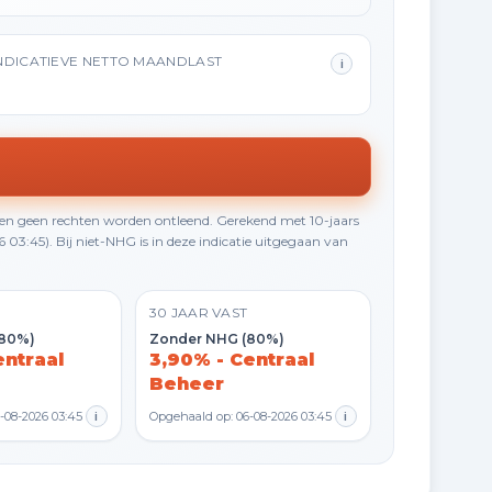
NDICATIEVE NETTO MAANDLAST
i
en geen rechten worden ontleend. Gerekend met 10-jaars
3:45). Bij niet-NHG is in deze indicatie uitgegaan van
30 JAAR VAST
(80%)
Zonder NHG (80%)
entraal
3,90% - Centraal
Beheer
-08-2026 03:45
i
Opgehaald op: 06-08-2026 03:45
i