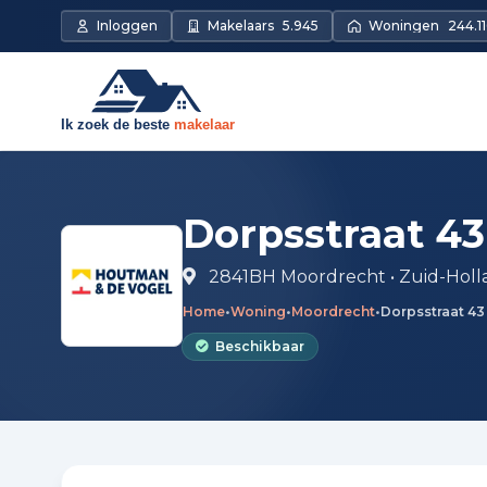
Direct naar de inhoud
Inloggen
Makelaars
5.945
Woningen
244.11
Dorpsstraat 43
2841BH Moordrecht • Zuid-Holl
Home
•
Woning
•
Moordrecht
•
Dorpsstraat 43
Beschikbaar