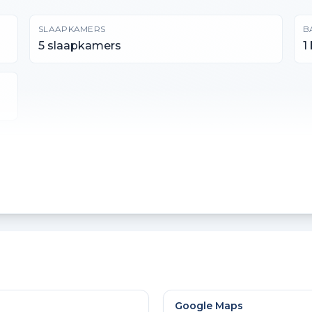
SLAAPKAMERS
B
5 slaapkamers
1
PERCEELOPPERVLAKTE
I
120 m²
6
GEBOUW GEBONDEN BUITENRUIMTE
9 m²
Google Maps