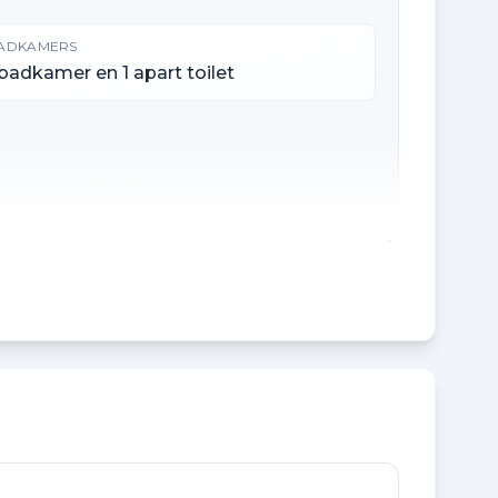
ADKAMERS
 badkamer en 1 apart toilet
NHOUD
81 m³