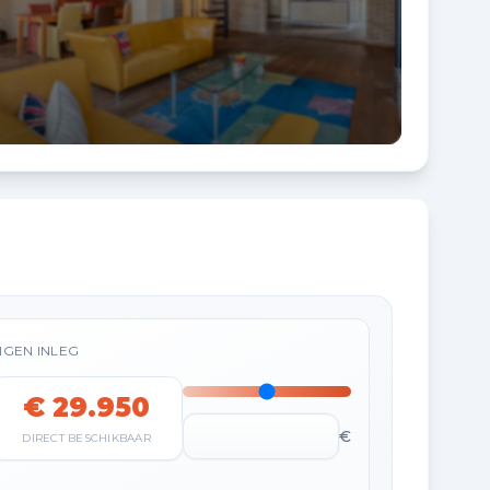
IGEN INLEG
€ 29.950
€
DIRECT BESCHIKBAAR