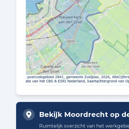
BUITENRUIMTE
In centrum
Planning
AANGEBODEN SINDS
28-05-2026
Badkamer voorzieningen
Douche, ligbad, toilet, en wastafel
Bekijk Moordrecht op d
Extra kenmerken
Ruimtelijk overzicht van het werkgebi