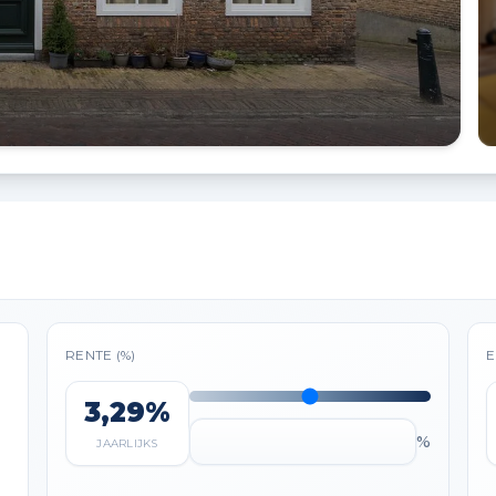
RENTE (%)
E
3,29%
%
JAARLIJKS