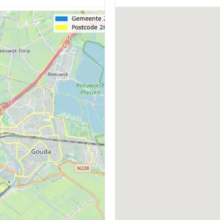
BOUWWIJZE
D
Bestaande bouw
M
VERWARMING
W
Cv-ketel
C
ENERGIELABEL
C