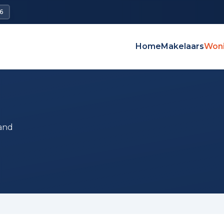
6
Home
Makelaars
Won
and