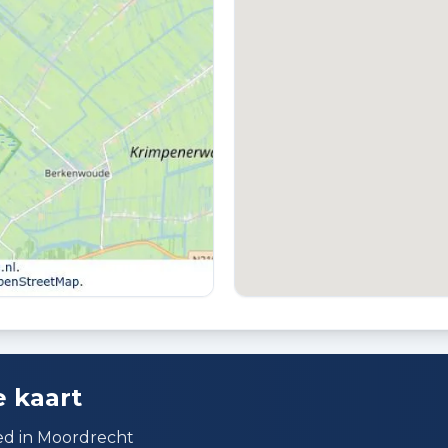
PARKEREN
Openbaar parkeren
e kaart
ed in Moordrecht