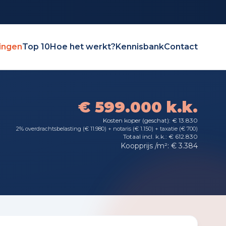
ingen
Top 10
Hoe het werkt?
Kennisbank
Contact
€ 599.000 k.k.
Kosten koper (geschat): € 13.830
2% overdrachtsbelasting (€ 11.980) + notaris (€ 1.150) + taxatie (€ 700)
Totaal incl. k.k.: € 612.830
Koopprijs /m²: € 3.384