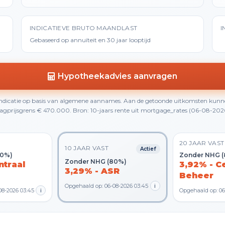
INDICATIEVE BRUTO MAANDLAST
I
Gebaseerd op annuïteit en 30 jaar looptijd
Hypotheekadvies aanvragen
 indicatie op basis van algemene aannames. Aan de getoonde uitkomsten kunn
gprijsgrens € 470.000. Bron: 10-jaars rente uit mortgage_rates (06-08-2026 0
20 JAAR VAST
10 JAAR VAST
Actief
80%)
Zonder NHG 
Zonder NHG (80%)
ntraal
3,92% - C
3,29% - ASR
Beheer
Opgehaald op: 06-08-2026 03:45
i
08-2026 03:45
i
Opgehaald op: 06