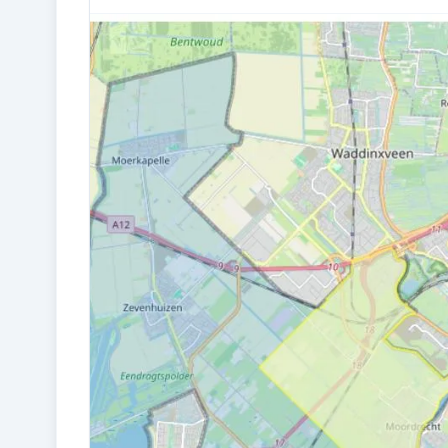
Bouw en energie
BOUWJAAR
1981
ISOLATIE
Grotendeels dubbelglas
CV KETEL
Gas gestookt, eigendom
Buitenruimte en parkeren