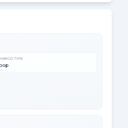
ANBOD TYPE
oop