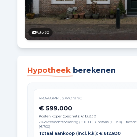
Foto 32
Hypotheek
berekenen
VRAAGPRIJS WONING
€ 599.000
Kosten koper (geschat): € 13.830
2% overdrachtsbelasting (€ 11.980) + notaris (€ 1.150) + taxatie
(€ 700)
Totaal aankoop (incl. k.k.): € 612.830