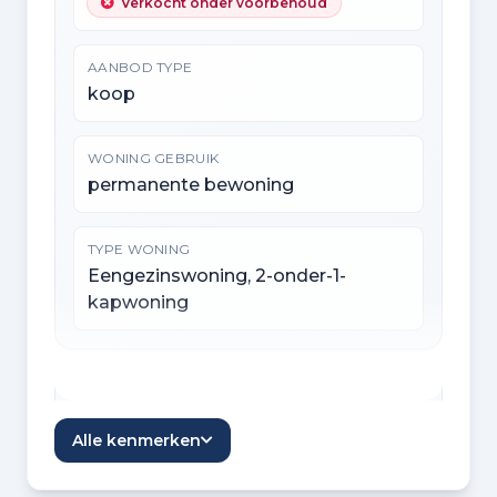
Verkocht onder voorbehoud
AANBOD TYPE
koop
WONING GEBRUIK
permanente bewoning
TYPE WONING
Eengezinswoning, 2-onder-1-
kapwoning
Indeling
Alle kenmerken
KAMERS
5 kamers