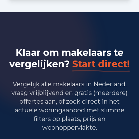
Bedrijvigheid in Roosendaal
(2025)
1.630
Handel en HORECA
1.350
Nijverheid en energie
Klaar om makelaars te
1.855
Zakelijke dienstverlening
vergelijken?
Start direct!
1.445
Overheid, onderwijs en zorg
Vergelijk alle makelaars in Nederland,
90
Landbouw, bosbouw en visserij
vraag vrijblijvend en gratis (meerdere)
offertes aan, of zoek direct in het
605
Vervoer, informatie en communicatie
actuele woningaanbod met slimme
375
Financiele diensten en onroerendgoed
filters op plaats, prijs en
woonoppervlakte.
825
Cultuur, recreatie en overige diensten