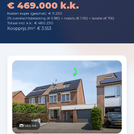
€ 469.000 k.k.
Kosten koper (geschat): € 11.230
2% overdrachtsbelasting (€ 9.380) + notaris (€ 1.150) + taxatie (€ 700)
Totaal incl. k.k.: € 480.230
Koopprijs /m²: € 3.553
Fotogalerij
Foto 44