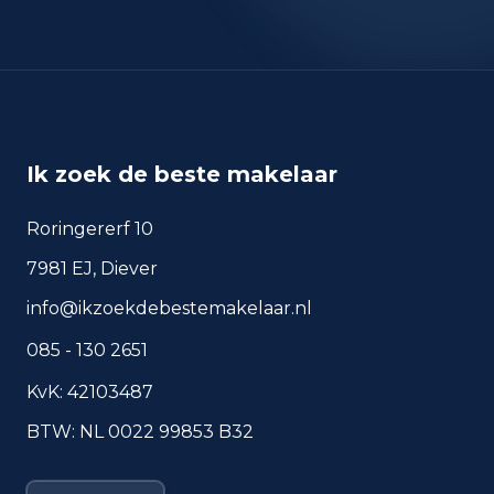
okt 2024
336
okt 2025
364
sep 2024
306
sep 2025
279
Deze cijfers geven een indicatief beeld van
Ik zoek de beste makelaar
veiligheidstrends in de woonomgeving van
Roosendaal.
Roringererf 10
7981 EJ, Diever
Veelgestelde vragen over
info@ikzoekdebestemakelaar.nl
wonen in Roosendaal
085 - 130 2651
Korte antwoorden op basis van actuele
plaatscijfers, handig voor een snelle
KvK: 42103487
vergelijking van de woonomgeving.
BTW: NL 0022 99853 B32
Hoeveel inwoners heeft
Roosendaal?