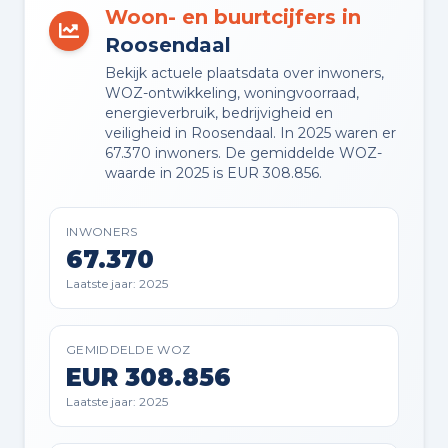
VVE OPSTALVERZEKERING
Woon- en buurtcijfers in
Ja
Roosendaal
Bekijk actuele plaatsdata over inwoners,
WOZ-ontwikkeling, woningvoorraad,
energieverbruik, bedrijvigheid en
Buitenruimte en parkeren
veiligheid in Roosendaal. In 2025 waren er
67.370 inwoners. De gemiddelde WOZ-
BUITENRUIMTE
waarde in 2025 is EUR 308.856.
Aan rustige weg en in woonwijk
INWONERS
67.370
PARKEREN
Openbaar parkeren
Laatste jaar: 2025
GEMIDDELDE WOZ
Planning
EUR 308.856
Laatste jaar: 2025
AANGEBODEN SINDS
04-07-2026