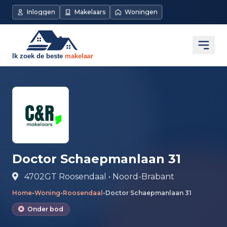
Direct naar de inhoud
Inloggen
Makelaars
Woningen
Open
Doctor Schaepmanlaan 31
4702GT Roosendaal • Noord-Brabant
Home
•
Woning
•
Roosendaal
•
Doctor Schaepmanlaan 31
Onder bod