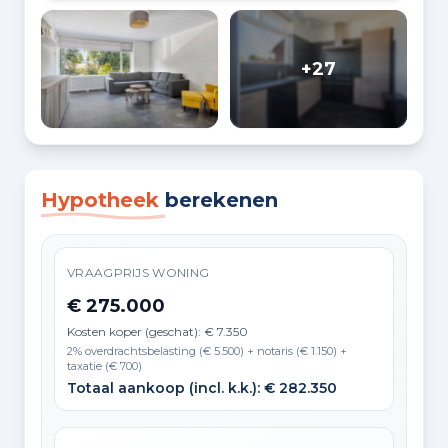
+27
Hypotheek
berekenen
VRAAGPRIJS WONING
€ 275.000
Kosten koper (geschat): € 7.350
2% overdrachtsbelasting (€ 5.500) + notaris (€ 1.150) +
taxatie (€ 700)
Totaal aankoop (incl. k.k.): € 282.350