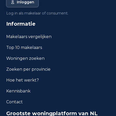
Inloggen
Wat is de gemiddelde WOZ-
Log in als makelaar of consument.
waarde in Roosendaal?
Informatie
Wat is het gemiddelde
inkomen per inwoner in
Makelaars vergelijken
Roosendaal?
Top 10 makelaars
Hoe veilig is wonen in
Woningen zoeken
Roosendaal?
Zoeken per provincie
Welke woningtypen komen
het meest voor in Roosendaal?
Hoe het werkt?
Kennisbank
Contact
Grootste woningplatform van NL