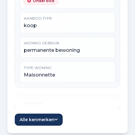
Onder bod
AANBOD TYPE
koop
WONING GEBRUIK
permanente bewoning
TYPE WONING
Maisonnette
Indeling
KAMERS
Alle kenmerken
6 kamers