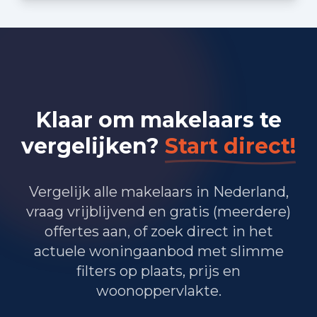
Bedrijvigheid in Roosendaal
(2025)
1.630
Handel en HORECA
1.350
Nijverheid en energie
Klaar om makelaars te
1.855
Zakelijke dienstverlening
vergelijken?
Start direct!
1.445
Overheid, onderwijs en zorg
Vergelijk alle makelaars in Nederland,
90
Landbouw, bosbouw en visserij
vraag vrijblijvend en gratis (meerdere)
offertes aan, of zoek direct in het
605
Vervoer, informatie en communicatie
actuele woningaanbod met slimme
375
Financiele diensten en onroerendgoed
filters op plaats, prijs en
woonoppervlakte.
825
Cultuur, recreatie en overige diensten