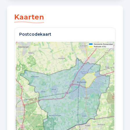
SLAAPKAMERS
3 slaapkamers
Kaarten
BADKAMERS
Postcodekaart
1 badkamer
VLOEREN
2 woonlagen
GELEGEN OP
1e woonlaag
Oppervlaktes en inhoud
WOONOPPERVLAKTE