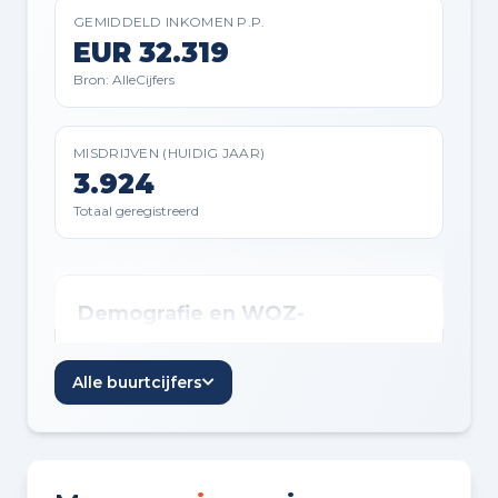
GEMIDDELD INKOMEN P.P.
EUR 32.319
Bron: AlleCijfers
Badkamer voorzieningen
Ligbad, wastafel, en
MISDRIJVEN (HUIDIG JAAR)
3.924
wastafelmeubel
Totaal geregistreerd
Demografie en WOZ-
ontwikkeling
Alle buurtcijfers
Inwoners per jaar
Jaar
Inwoners
Inwoners per jaar in Roosendaal
2021
67.025