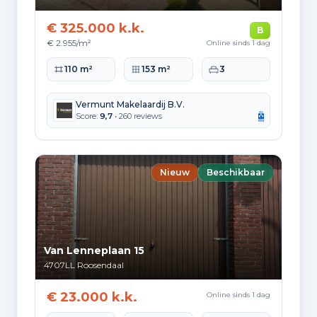
566
2010 tot 2020
€ 325.000 k.k.
B
€ 2.955/m²
Online sinds 1 dag
581
2020 en later
Woonoppervlakte
Perceeloppervlakte
Slaapkamers
110 m²
153 m²
3
Vermunt Makelaardij B.V.
Score:
9,7
• 260 reviews
Energie en duurzaamheid
Energielabelverdeling
Nieuw
Beschikbaar
Label C
Label A
9.297
6.760
Label B
Label D
5.831
3.028
Van Lenneplaan 15
Label G
Label E
4707LL
Roosendaal
2.019
2.016
€ 23.000 k.k.
Online sinds 1 dag
Label F
Label A+