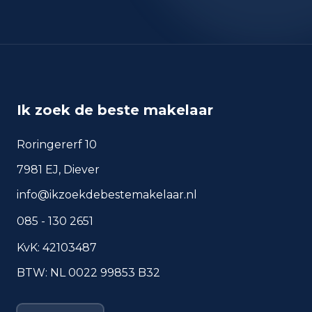
okt 2024
336
okt 2025
364
sep 2024
306
sep 2025
279
Deze cijfers geven een indicatief beeld van
Ik zoek de beste makelaar
veiligheidstrends in de woonomgeving van
Roosendaal.
Roringererf 10
7981 EJ, Diever
Veelgestelde vragen over
info@ikzoekdebestemakelaar.nl
wonen in Roosendaal
085 - 130 2651
Korte antwoorden op basis van actuele
plaatscijfers, handig voor een snelle
KvK: 42103487
vergelijking van de woonomgeving.
BTW: NL 0022 99853 B32
Hoeveel inwoners heeft
Roosendaal?