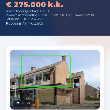
€ 275.000 k.k.
Kosten koper (geschat): € 7.350
2% overdrachtsbelasting (€ 5.500) + notaris (€ 1.150) + taxatie (€ 700)
Totaal incl. k.k.: € 282.350
Koopprijs /m²: € 2.865
Fotogalerij
Foto 30