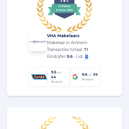
VHA Makelaars
Makelaar in Arnhem
Transacties totaal:
71
Eindcijfer
9.6
• Lid:
9.5
uit
9.6
34
uit
44
Reviews
Reviews