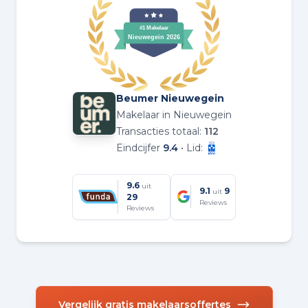
Beumer Nieuwegein
Makelaar in Nieuwegein
Transacties totaal:
112
Eindcijfer
9.4
• Lid:
9.6
uit
9.1
9
uit
29
Reviews
Reviews
Vergelijk gratis makelaarsoffertes