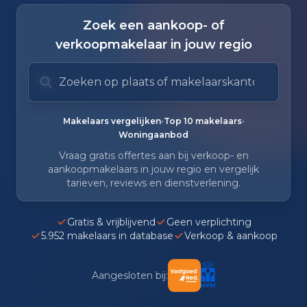
Zoek een aankoop- of
verkoopmakelaar in jouw regio
Zoek op plaats of makelaarskantoor
Typ om te zoeken. Gebruik pijl omlaag en pijl om
Zoeksuggesties verborgen.
•
•
Makelaars vergelijken
Top 10 makelaars
Woningaanbod
Vraag gratis offertes aan bij verkoop- en
aankoopmakelaars in jouw regio en vergelijk
tarieven, reviews en dienstverlening.
Gratis & vrijblijvend
Geen verplichting
5.952 makelaars in database
Verkoop & aankoop
Aangesloten bij: