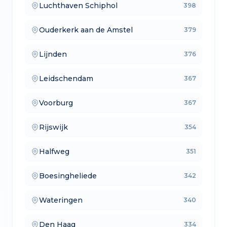
Luchthaven Schiphol
398
— aankoopmakelaars
Ouderkerk aan de Amstel
379
— lokale makelaars
Lijnden
376
— makelaars vergelijken
Leidschendam
367
— verkoopmakelaars
Voorburg
367
— aankoopmakelaars
Rijswijk
354
— lokale makelaars
Halfweg
351
— makelaars vergelijken
Boesingheliede
342
— verkoopmakelaars
Wateringen
340
— aankoopmakelaars
Den Haag
334