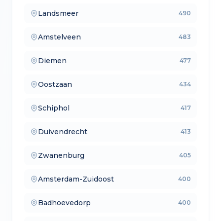
Landsmeer
490
— verkoopmakelaars
Amstelveen
483
— aankoopmakelaars
Diemen
477
— lokale makelaars
Oostzaan
434
— makelaars vergelijken
Schiphol
417
— verkoopmakelaars
Duivendrecht
413
— aankoopmakelaars
Zwanenburg
405
— lokale makelaars
Amsterdam-Zuidoost
400
— makelaars vergelijken
Badhoevedorp
400
— verkoopmakelaars