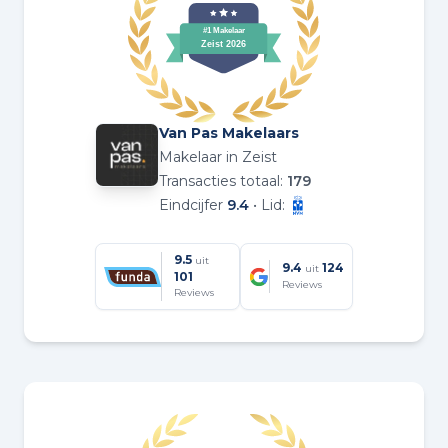
Van Pas Makelaars
Makelaar in Zeist
Transacties totaal:
179
Eindcijfer
9.4
• Lid:
9.5
uit
9.4
124
uit
101
Reviews
Reviews