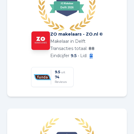
ZO makelaars - ZO.nl ©
Makelaar in Delft
Transacties totaal:
88
Eindcijfer
9.5
• Lid:
9.5
uit
74
Reviews