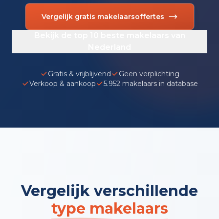
Vergelijk gratis makelaarsoffertes
Bekijk de top 10 beste makelaars van
Nederland
Gratis & vrijblijvend
Geen verplichting
Verkoop & aankoop
5.952 makelaars in database
Vergelijk verschillende
type makelaars