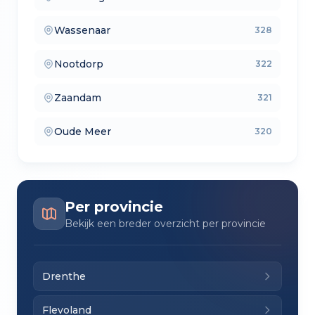
— lokale makelaars
Wassenaar
328
— makelaars vergelijken
Nootdorp
322
— verkoopmakelaars
Zaandam
321
— aankoopmakelaars
Oude Meer
320
— lokale makelaars
Per provincie
Bekijk een breder overzicht per provincie
Drenthe
Flevoland