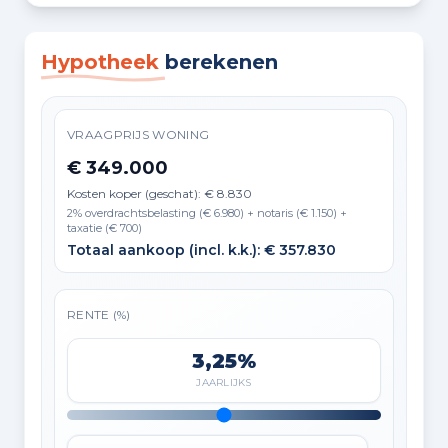
Hypotheek
berekenen
VRAAGPRIJS WONING
€ 349.000
Kosten koper (geschat): € 8.830
2% overdrachtsbelasting (€ 6.980) + notaris (€ 1.150) +
taxatie (€ 700)
Totaal aankoop (incl. k.k.): € 357.830
RENTE (%)
3,25%
JAARLIJKS