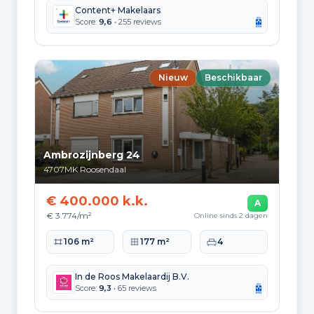
2.537
1925 tot 1950
Content+ Makelaars
Score:
9,6
• 255 reviews
6.408
1950 tot 1970
6.199
1970 tot 1980
Nieuw
Beschikbaar
5.093
1980 tot 1990
4.282
1990 tot 2000
Ambrozijnberg 24
1.579
2000 tot 2010
4707MK
Roosendaal
566
2010 tot 2020
€ 400.000 k.k.
A
€ 3.774/m²
Online sinds 2 dagen
581
2020 en later
Woonoppervlakte
Perceeloppervlakte
Slaapkamers
106 m²
177 m²
4
In de Roos Makelaardij B.V.
Score:
9,3
• 65 reviews
Energie en duurzaamheid