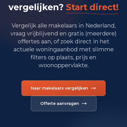
vergelijken?
Start direct!
1.445
Overheid, onderwijs en zorg
90
Landbouw, bosbouw en visserij
Vergelijk alle makelaars in Nederland,
vraag vrijblijvend en gratis (meerdere)
605
Vervoer, informatie en communicatie
offertes aan, of zoek direct in het
actuele woningaanbod met slimme
375
Financiele diensten en onroerendgoed
filters op plaats, prijs en
825
Cultuur, recreatie en overige diensten
woonoppervlakte.
Totaal aantal bedrijfsvestigingen:
8.175
Naar makelaars vergelijken
Recente misdaadcijfers
Offerte aanvragen
Periode
Misdrijven
Recente misdaadcijfers in Roosendaal
jan 2026
300