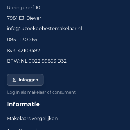
Roringererf 10
Veelgestelde vragen over
7981 EJ, Diever
wonen in Roosendaal
info@ikzoekdebestemakelaar.nl
Korte antwoorden op basis van actuele
085 - 130 2651
plaatscijfers, handig voor een snelle
vergelijking van de woonomgeving.
KvK: 42103487
BTW: NL 0022 99853 B32
Hoeveel inwoners heeft
Roosendaal?
Inloggen
Wat is de gemiddelde WOZ-
waarde in Roosendaal?
Log in als makelaar of consument.
Informatie
Wat is het gemiddelde
inkomen per inwoner in
Roosendaal?
Makelaars vergelijken