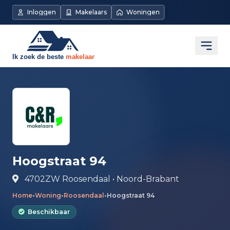
Direct naar de inhoud
Inloggen
Makelaars
Woningen
Open
Hoogstraat 94
4702ZW Roosendaal • Noord-Brabant
Home
•
Woning
•
Roosendaal
•
Hoogstraat 94
Beschikbaar