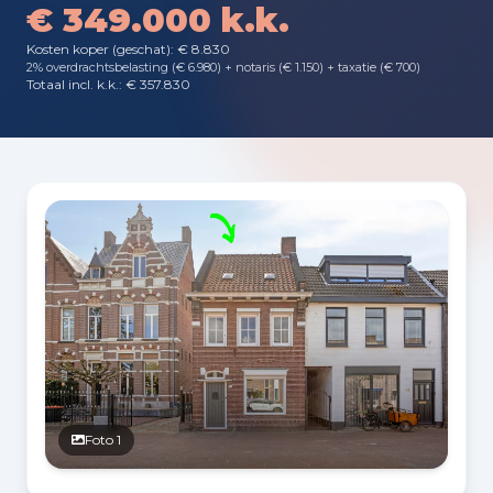
€ 349.000 k.k.
Kosten koper (geschat): € 8.830
2% overdrachtsbelasting (€ 6.980) + notaris (€ 1.150) + taxatie (€ 700)
Totaal incl. k.k.: € 357.830
Fotogalerij
Foto 1