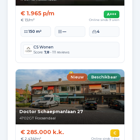
Praktisch
€ 1.965 p/m
15.300
A+++
€ 13/m²
Online sinds 9 uren
Middelbaar
Woonoppervlakte
Perceeloppervlakte
Slaapkamers
150 m²
—
4
21.230
Herkomst inwoners (2025)
CS Wonen
Score:
7,8
• 111 reviews
Europa
8.305
Nederland
Nieuw
Beschikbaar
45.380
Buiten Europa
13.685
Doctor Schaepmanlaan 27
4702GT
Roosendaal
€ 285.000 k.k.
Woningvoorraad en
C
€ 2.436/m²
Online sinds 1 dag