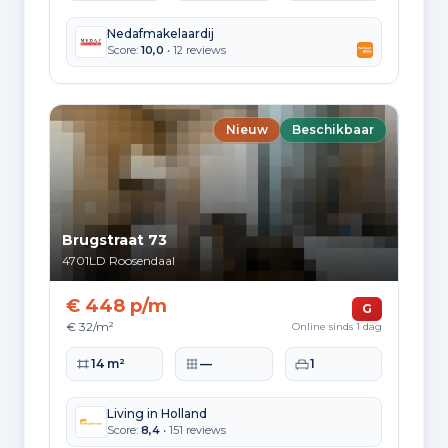
2.537
1925 tot 1950
Nedafmakelaardij
Score:
10,0
• 12 reviews
6.408
1950 tot 1970
6.199
1970 tot 1980
Nieuw
Beschikbaar
5.093
1980 tot 1990
4.282
1990 tot 2000
Brugstraat 73
1.579
2000 tot 2010
4701LD
Roosendaal
566
2010 tot 2020
€ 448 p/m
G
€ 32/m²
Online sinds 1 dag
581
2020 en later
Woonoppervlakte
Perceeloppervlakte
Slaapkamers
14 m²
—
1
Living in Holland
Score:
8,4
• 151 reviews
Energie en duurzaamheid