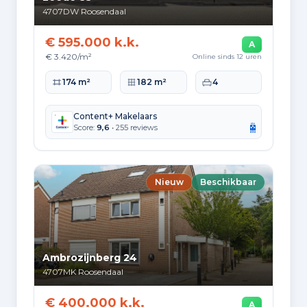
4707DW
Roosendaal
Praktisch
€ 595.000 k.k.
15.300
A
€ 3.420/m²
Online sinds 12 uren
Middelbaar
Woonoppervlakte
Perceeloppervlakte
Slaapkamers
174 m²
182 m²
4
21.230
Herkomst inwoners (2025)
Content+ Makelaars
Score:
9,6
• 255 reviews
Europa
8.305
Nederland
Nieuw
Beschikbaar
45.380
Buiten Europa
13.685
Ambrozijnberg 24
4707MK
Roosendaal
€ 400.000 k.k.
Woningvoorraad en
A