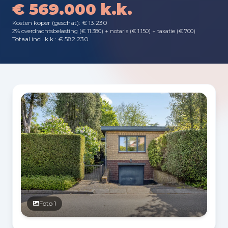
€ 569.000 k.k.
Kosten koper (geschat): € 13.230
2% overdrachtsbelasting (€ 11.380) + notaris (€ 1.150) + taxatie (€ 700)
Totaal incl. k.k.: € 582.230
Fotogalerij
Foto 1