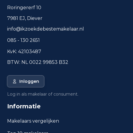
Roringererf 10
7981 EJ, Diever
Veelgestelde vragen over
info@ikzoekdebestemakelaar.nl
wonen in Roosendaal
085 - 130 2651
Korte antwoorden op basis van actuele
plaatscijfers, handig voor een snelle
KvK: 42103487
vergelijking van de woonomgeving.
BTW: NL 0022 99853 B32
Hoeveel inwoners heeft
Roosendaal?
Inloggen
Wat is de gemiddelde WOZ-
Log in als makelaar of consument.
waarde in Roosendaal?
Informatie
Wat is het gemiddelde
inkomen per inwoner in
Makelaars vergelijken
Roosendaal?