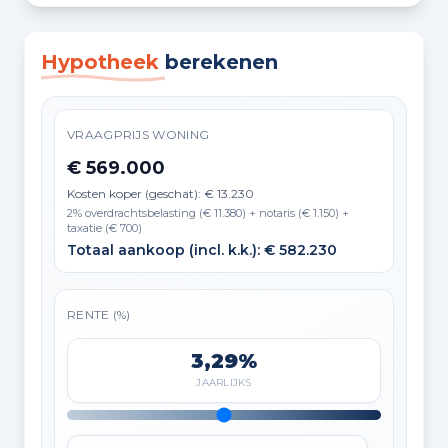
Hypotheek
berekenen
VRAAGPRIJS WONING
€ 569.000
Kosten koper (geschat): € 13.230
2% overdrachtsbelasting (€ 11.380) + notaris (€ 1.150) +
taxatie (€ 700)
Totaal aankoop (incl. k.k.): € 582.230
RENTE (%)
3,29%
JAARLIJKS