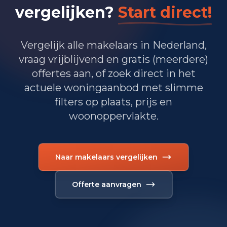
1.855
Zakelijke dienstverlening
vergelijken?
Start direct!
1.445
Overheid, onderwijs en zorg
Vergelijk alle makelaars in Nederland,
90
Landbouw, bosbouw en visserij
vraag vrijblijvend en gratis (meerdere)
offertes aan, of zoek direct in het
605
Vervoer, informatie en communicatie
actuele woningaanbod met slimme
375
Financiele diensten en onroerendgoed
filters op plaats, prijs en
woonoppervlakte.
825
Cultuur, recreatie en overige diensten
Totaal aantal bedrijfsvestigingen:
8.175
Naar makelaars vergelijken
Offerte aanvragen
Recente misdaadcijfers
Periode
Misdrijven
Recente misdaadcijfers in Roosendaal