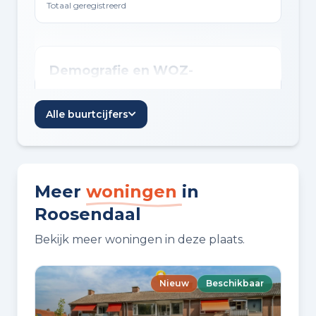
Totaal geregistreerd
Demografie en WOZ-
ontwikkeling
Alle buurtcijfers
Inwoners per jaar
Jaar
Inwoners
Inwoners per jaar in Roosendaal
2021
67.025
Meer
woningen
in
2022
67.000
Roosendaal
2023
67.320
2024
67.235
Bekijk meer woningen in deze plaats.
2025
67.370
Nieuw
Beschikbaar
WOZ-waarde per jaar
Jaar
Gemiddelde WOZ