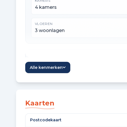
KAMERS
4 kamers
VLOEREN
3 woonlagen
Oppervlaktes en inhoud
Alle kenmerken
WOONOPPERVLAKTE
108 m²
EXTERNE BERGRUIMTE
Kaarten
7 m²
Postcodekaart