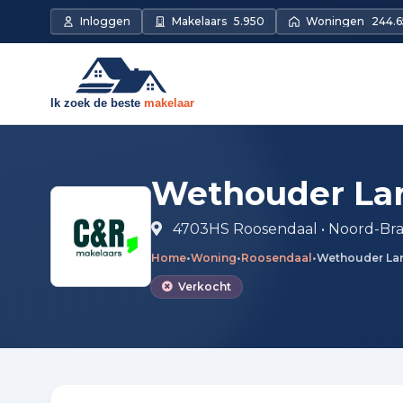
Direct naar de inhoud
Inloggen
Makelaars
5.950
Woningen
244.
Wethouder Lan
4703HS Roosendaal • Noord-Br
Home
•
Woning
•
Roosendaal
•
Wethouder Lan
Verkocht