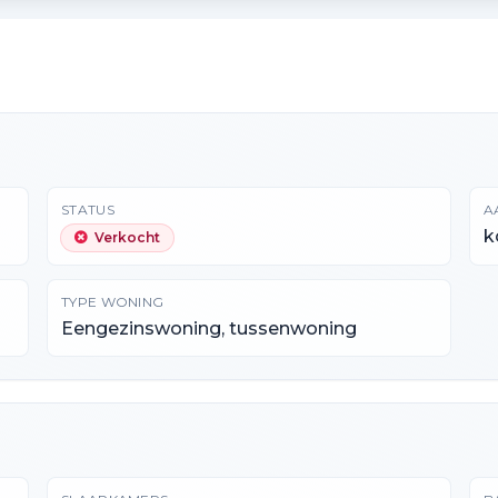
STATUS
A
k
Verkocht
TYPE WONING
Eengezinswoning, tussenwoning