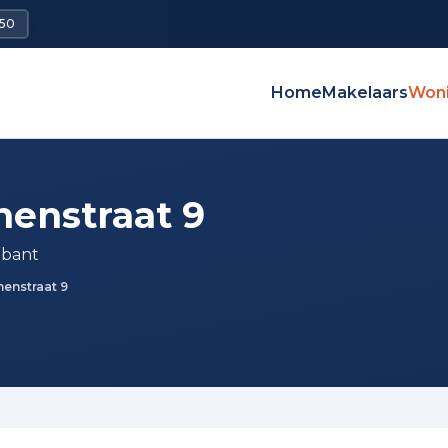
650
Home
Makelaars
Won
enstraat 9
abant
enstraat 9