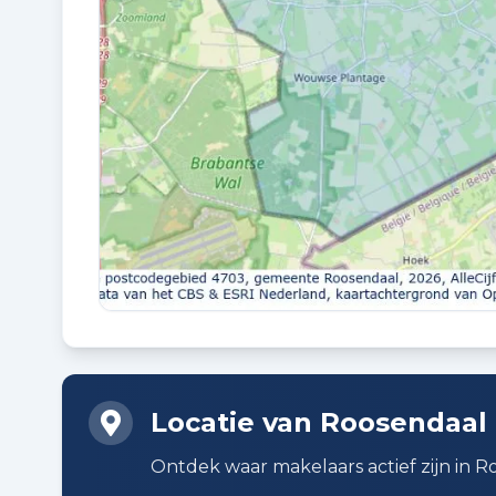
EIGENDOMSSITUATIE
Volle eigendom
Buitenruimte en parkeren
BUITENRUIMTE
In woonwijk
PARKEREN
Op eigen terrein
Locatie van Roosendaal
Planning
Ontdek waar makelaars actief zijn in 