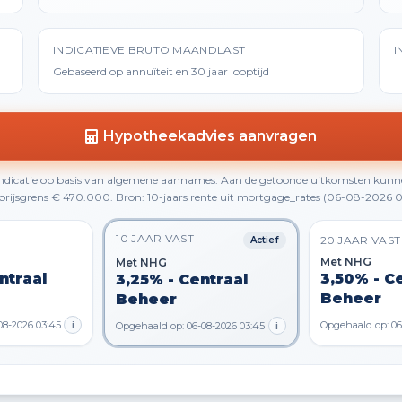
INDICATIEVE BRUTO MAANDLAST
I
Gebaseerd op annuïteit en 30 jaar looptijd
Hypotheekadvies aanvragen
 indicatie op basis van algemene aannames. Aan de getoonde uitkomsten kunn
rijsgrens € 470.000. Bron: 10-jaars rente uit mortgage_rates (06-08-2026 0
10 JAAR VAST
20 JAAR VAST
Actief
Met NHG
Met NHG
ntraal
3,50% - C
3,25% - Centraal
Beheer
Beheer
08-2026 03:45
i
Opgehaald op: 06
Opgehaald op: 06-08-2026 03:45
i