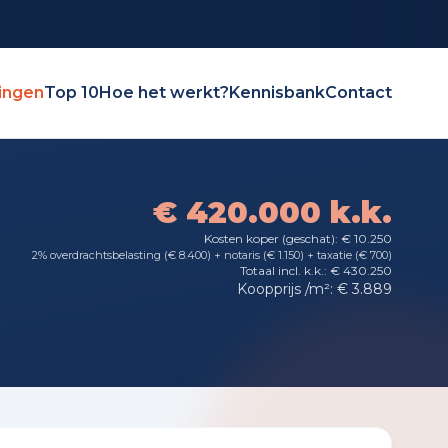
ingen
Top 10
Hoe het werkt?
Kennisbank
Contact
€ 420.000 k.k.
Kosten koper (geschat): € 10.250
2% overdrachtsbelasting (€ 8.400) + notaris (€ 1.150) + taxatie (€ 700)
Totaal incl. k.k.: € 430.250
Koopprijs /m²: € 3.889