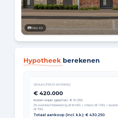
Foto 40
Hypotheek
berekenen
VRAAGPRIJS WONING
€ 420.000
Kosten koper (geschat): € 10.250
2% overdrachtsbelasting (€ 8.400) + notaris (€ 1.150) + taxatie
(€ 700)
Totaal aankoop (incl. k.k.): € 430.250