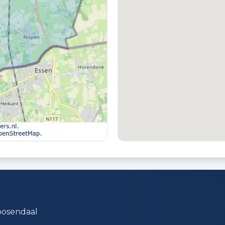
TUIN
B
Achtertuin
V
Roosendaal