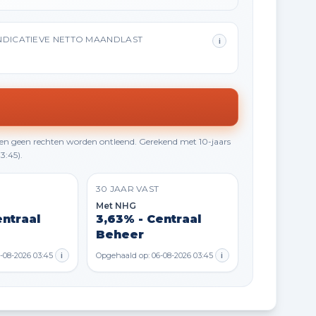
NDICATIEVE NETTO MAANDLAST
i
en geen rechten worden ontleend. Gerekend met 10-jaars
3:45).
30 JAAR VAST
Met NHG
entraal
3,63% - Centraal
Beheer
-08-2026 03:45
i
Opgehaald op: 06-08-2026 03:45
i