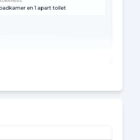
ADKAMERS
 badkamer en 1 apart toilet
NHOUD
82 m³