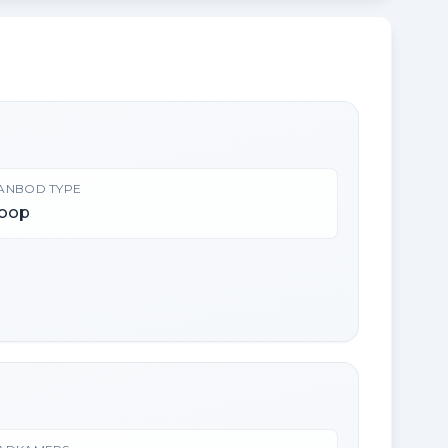
ANBOD TYPE
oop