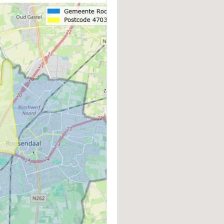
BOUWWIJZE
D
Bestaande bouw
Z
VERWARMING
W
Stadsverwarming, gehele
S
vloerverwarming, warmte
terugwininstallatie en warmtepomp