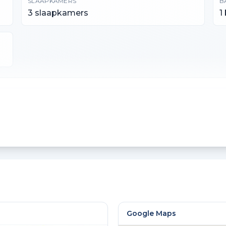
SLAAPKAMERS
B
3 slaapkamers
1
PERCEELOPPERVLAKTE
I
102 m²
3
Google Maps