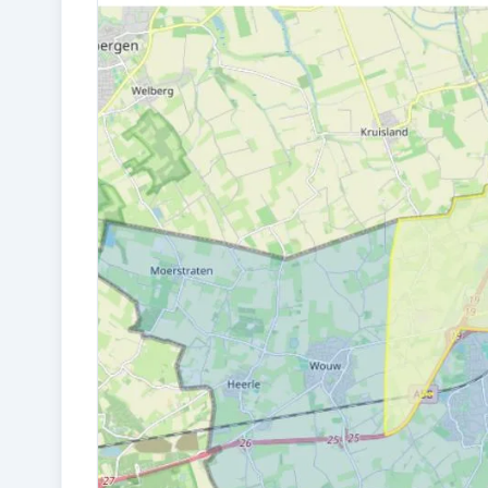
Bouw en energie
BOUWJAAR
2018
ISOLATIE
Dakisolatie, HR-glas, muurisolatie en
vloerisolatie
ENERGIELABEL
A
Kadastraal en VvE