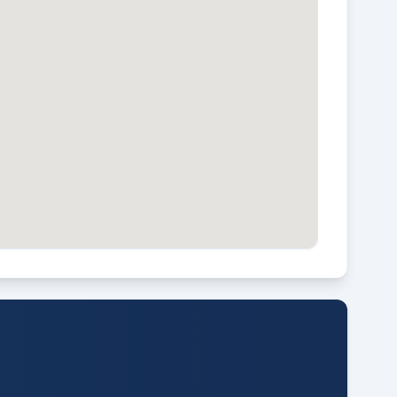
ERGING
rijstaande houten berging