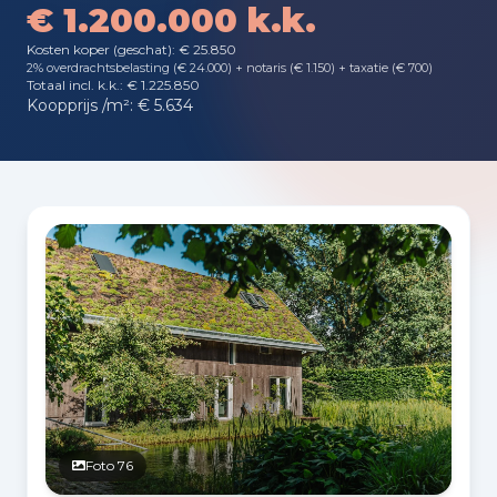
€ 1.200.000 k.k.
Kosten koper (geschat): € 25.850
2% overdrachtsbelasting (€ 24.000) + notaris (€ 1.150) + taxatie (€ 700)
Totaal incl. k.k.: € 1.225.850
Koopprijs /m²: € 5.634
Fotogalerij
Foto 76