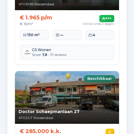
1.579
2000 tot 2010
4703MB
Roosendaal
566
2010 tot 2020
€ 1.965 p/m
A+++
€ 13/m²
Online sinds 2 dagen
581
2020 en later
Woonoppervlakte
Perceeloppervlakte
Slaapkamers
150 m²
—
4
CS Wonen
Score:
7,8
• 111 reviews
Energie en duurzaamheid
Energielabelverdeling
Beschikbaar
Label C
Label A
9.297
6.760
Label B
Label D
5.831
3.028
Doctor Schaepmanlaan 27
Label G
Label E
4702GT
Roosendaal
2.019
2.016
€ 285.000 k.k.
C