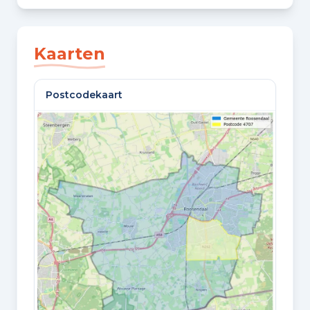
SLAAPKAMERS
3 slaapkamers
Kaarten
BADKAMERS
Postcodekaart
2 badkamers en 1 apart toilet
VLOEREN
2 woonlagen en een zolder
Oppervlaktes en inhoud
WOONOPPERVLAKTE
213 m²