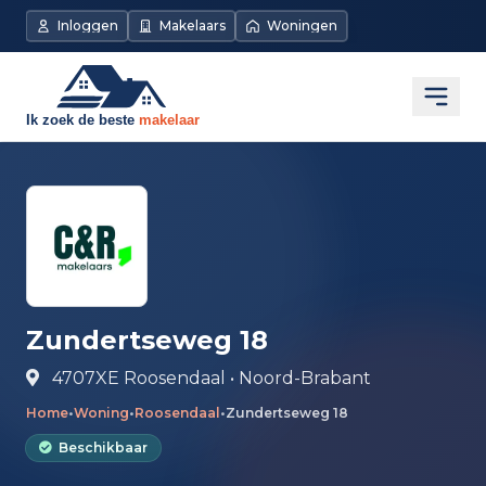
Direct naar de inhoud
Inloggen
Makelaars
Woningen
Open
Zundertseweg 18
4707XE Roosendaal • Noord-Brabant
Home
•
Woning
•
Roosendaal
•
Zundertseweg 18
Beschikbaar