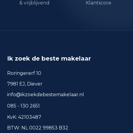
& vrijblijvend
Klantscore
okt 2024
336
okt 2025
364
sep 2024
306
sep 2025
279
Deze cijfers geven een indicatief beeld van
veiligheidstrends in de woonomgeving van
Roosendaal.
Ik zoek de beste makelaar
Roringererf 10
Veelgestelde vragen over
7981 EJ, Diever
wonen in Roosendaal
info@ikzoekdebestemakelaar.nl
Korte antwoorden op basis van actuele
085 - 130 2651
plaatscijfers, handig voor een snelle
vergelijking van de woonomgeving.
KvK: 42103487
BTW: NL 0022 99853 B32
Hoeveel inwoners heeft