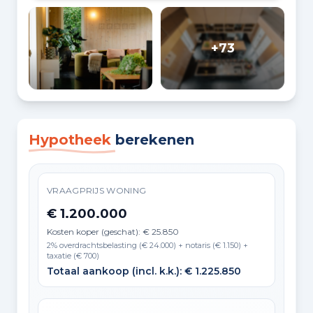
+73
Hypotheek
berekenen
VRAAGPRIJS WONING
€ 1.200.000
Kosten koper (geschat): € 25.850
2% overdrachtsbelasting (€ 24.000) + notaris (€ 1.150) +
taxatie (€ 700)
Totaal aankoop (incl. k.k.): € 1.225.850