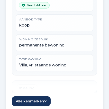
Beschikbaar
AANBOD TYPE
koop
WONING GEBRUIK
permanente bewoning
TYPE WONING
Villa, vrijstaande woning
Indeling
KAMERS
Alle kenmerken
5 kamers