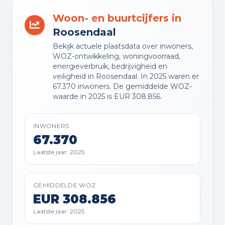
Woon- en buurtcijfers in
BERGING
Roosendaal
Vrijstaande houten berging
Bekijk actuele plaatsdata over inwoners,
WOZ-ontwikkeling, woningvoorraad,
energieverbruik, bedrijvigheid en
PARKEREN
veiligheid in Roosendaal. In 2025 waren er
Op eigen terrein
67.370 inwoners. De gemiddelde WOZ-
waarde in 2025 is EUR 308.856.
Planning
INWONERS
67.370
AANGEBODEN SINDS
Laatste jaar: 2025
19-06-2026
GEMIDDELDE WOZ
EUR 308.856
Laatste jaar: 2025
Badkamer voorzieningen