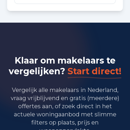
Bedrijvigheid in Roosendaal
(2025)
1.630
Handel en HORECA
1.350
Nijverheid en energie
Klaar om makelaars te
1.855
Zakelijke dienstverlening
vergelijken?
Start direct!
1.445
Overheid, onderwijs en zorg
90
Landbouw, bosbouw en visserij
Vergelijk alle makelaars in Nederland,
vraag vrijblijvend en gratis (meerdere)
605
Vervoer, informatie en communicatie
offertes aan, of zoek direct in het
actuele woningaanbod met slimme
375
Financiele diensten en onroerendgoed
filters op plaats, prijs en
825
Cultuur, recreatie en overige diensten