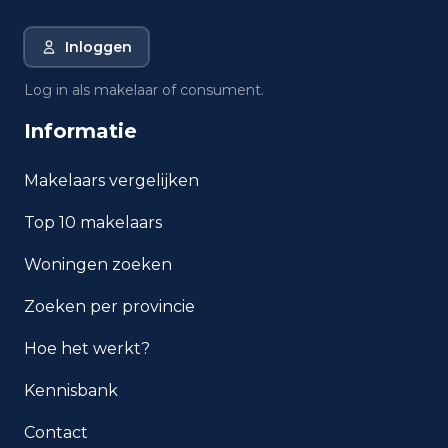
Roosendaal?
Inloggen
Wat is de gemiddelde WOZ-
waarde in Roosendaal?
Log in als makelaar of consument.
Informatie
Wat is het gemiddelde
inkomen per inwoner in
Roosendaal?
Makelaars vergelijken
Top 10 makelaars
Hoe veilig is wonen in
Roosendaal?
Woningen zoeken
Welke woningtypen komen
Zoeken per provincie
het meest voor in Roosendaal?
Hoe het werkt?
Kennisbank
Contact