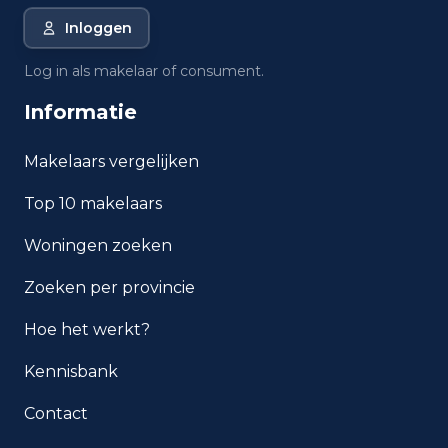
Inloggen
Wat is de gemiddelde WOZ-
waarde in Rotterdam?
Log in als makelaar of consument.
Informatie
Wat is het gemiddelde
inkomen per inwoner in
Rotterdam?
Makelaars vergelijken
Top 10 makelaars
Hoe veilig is wonen in
Rotterdam?
Woningen zoeken
Welke woningtypen komen
Zoeken per provincie
het meest voor in Rotterdam?
Hoe het werkt?
Kennisbank
Contact