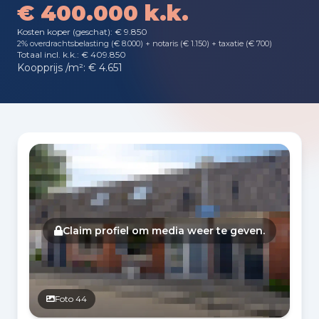
€ 400.000 k.k.
Kosten koper (geschat): € 9.850
2% overdrachtsbelasting (€ 8.000) + notaris (€ 1.150) + taxatie (€ 700)
Totaal incl. k.k.: € 409.850
Koopprijs /m²: € 4.651
Fotogalerij
Claim profiel om media weer te geven.
Foto 44