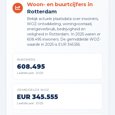
Woon- en buurtcijfers in
TUIN
Rotterdam
Achtertuin
Bekijk actuele plaatsdata over inwoners,
WOZ-ontwikkeling, woningvoorraad,
energieverbruik, bedrijvigheid en
TUIN LIGGING
veiligheid in Rotterdam. In 2025 waren er
Gelegen op het zuidwesten
608.495 inwoners. De gemiddelde WOZ-
bereikbaar via achterom
waarde in 2025 is EUR 345.555.
BERGING
INWONERS
Vrijstaande stenen berging
608.495
Laatste jaar: 2025
PARKEREN
Openbaar parkeren
GEMIDDELDE WOZ
EUR 345.555
Laatste jaar: 2025
Planning