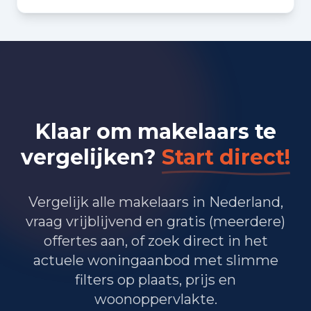
Bedrijvigheid in Rotterdam
(2025)
15.425
Handel en HORECA
14.280
Nijverheid en energie
Klaar om makelaars te
27.830
Zakelijke dienstverlening
vergelijken?
Start direct!
18.985
Overheid, onderwijs en zorg
340
Landbouw, bosbouw en visserij
Vergelijk alle makelaars in Nederland,
vraag vrijblijvend en gratis (meerdere)
10.035
Vervoer, informatie en communicatie
offertes aan, of zoek direct in het
actuele woningaanbod met slimme
3.525
Financiele diensten en onroerendgoed
filters op plaats, prijs en
11.505
Cultuur, recreatie en overige diensten
woonoppervlakte.