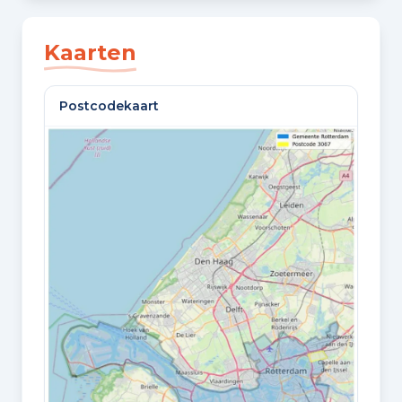
SLAAPKAMERS
3 slaapkamers
Kaarten
BADKAMERS
Postcodekaart
1 badkamer en 1 apart toilet
VLOEREN
2 woonlagen
Oppervlaktes en inhoud
WOONOPPERVLAKTE
86 m²
PERCEELOPPERVLAKTE