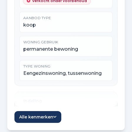
Verkocht onder voorbehoud
AANBOD TYPE
koop
WONING GEBRUIK
permanente bewoning
TYPE WONING
Eengezinswoning, tussenwoning
Indeling
KAMERS
Alle kenmerken
4 kamers