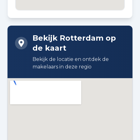
BOUWWIJZE
Bestaande bouw
Bekijk Rotterdam op
DAKTYPE
de kaart
Zadeldak bedekt met pannen
Bekijk de locatie en ontdek de
ISOLATIE
makelaars in deze regio
Dakisolatie en gedeeltelijk dubbel
glas
VERWARMING
Stadsverwarming
WARM WATER
Stadsverwarming