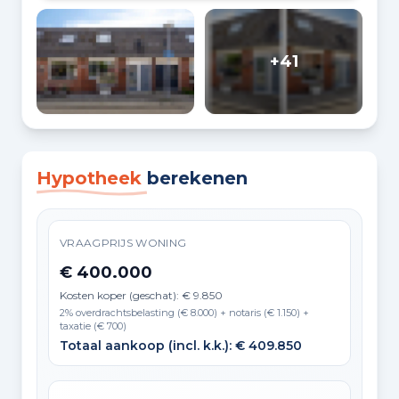
+41
Hypotheek
berekenen
VRAAGPRIJS WONING
€ 400.000
Kosten koper (geschat): € 9.850
2% overdrachtsbelasting (€ 8.000) + notaris (€ 1.150) +
taxatie (€ 700)
Totaal aankoop (incl. k.k.): € 409.850