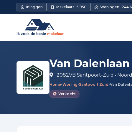
Direct naar de inhoud
Inloggen
Makelaars
5.950
Woningen
244.6
Van Dalenlaan
2082VB Santpoort-Zuid • Noord
Home
•
Woning
•
Santpoort Zuid
•
Van Dalenl
Verkocht