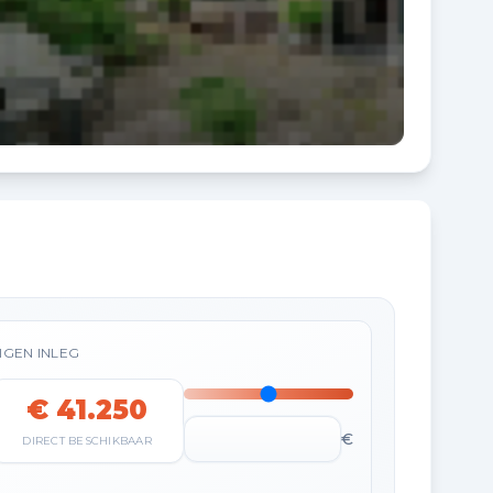
IGEN INLEG
€ 41.250
€
DIRECT BESCHIKBAAR