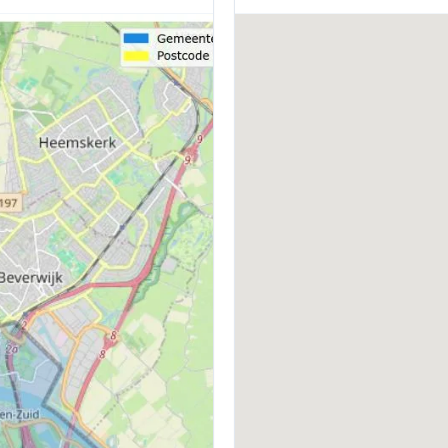
BOUWWIJZE
D
Bestaande bouw
Z
VERWARMING
W
Cv-ketel
C
ENERGIELABEL
B