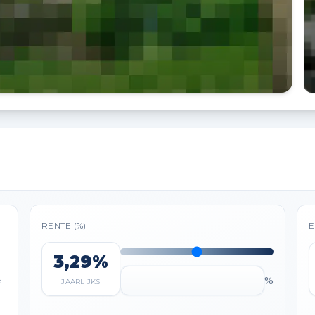
RENTE (%)
E
3,29%
%
e
JAARLIJKS