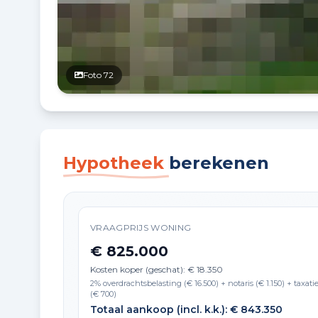
Foto 72
Hypotheek
berekenen
VRAAGPRIJS WONING
€ 825.000
Kosten koper (geschat): € 18.350
2% overdrachtsbelasting (€ 16.500) + notaris (€ 1.150) + taxati
(€ 700)
Totaal aankoop (incl. k.k.): € 843.350