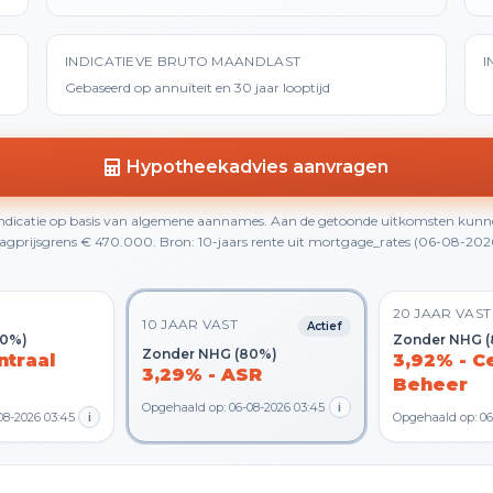
INDICATIEVE BRUTO MAANDLAST
I
Gebaseerd op annuïteit en 30 jaar looptijd
Hypotheekadvies aanvragen
 indicatie op basis van algemene aannames. Aan de getoonde uitkomsten kunn
gprijsgrens € 470.000. Bron: 10-jaars rente uit mortgage_rates (06-08-2026 0
20 JAAR VAST
10 JAAR VAST
Actief
80%)
Zonder NHG 
Zonder NHG (80%)
ntraal
3,92% - C
3,29% - ASR
Beheer
Opgehaald op: 06-08-2026 03:45
i
08-2026 03:45
i
Opgehaald op: 06