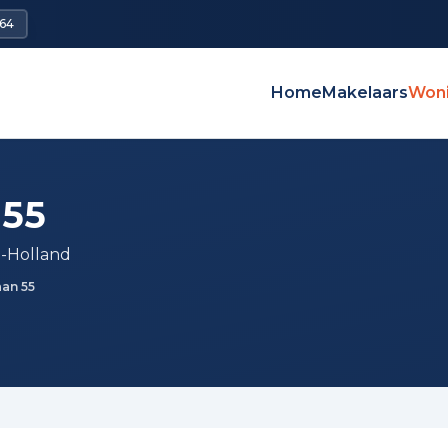
64
Home
Makelaars
Won
 55
-Holland
aan 55