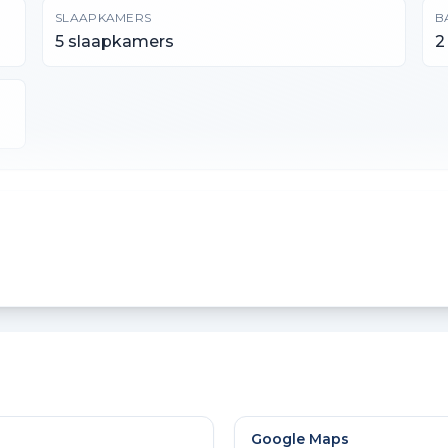
SLAAPKAMERS
B
5 slaapkamers
2
PERCEELOPPERVLAKTE
I
193 m²
5
GEBOUW GEBONDEN BUITENRUIMTE
A
8 m²
6
Google Maps