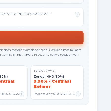
NDICATIEVE NETTO MAANDLAST
i
en geen rechten worden ontleend. Gerekend met 10-jaars
3:45). Bij niet-NHG is in deze indicatie uitgegaan van
30 JAAR VAST
(80%)
Zonder NHG (80%)
entraal
3,90% - Centraal
Beheer
-08-2026 03:45
i
Opgehaald op: 06-08-2026 03:45
i