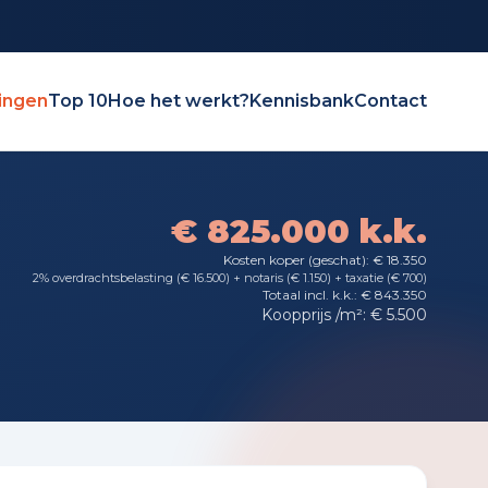
ingen
Top 10
Hoe het werkt?
Kennisbank
Contact
€ 825.000 k.k.
Kosten koper (geschat): € 18.350
2% overdrachtsbelasting (€ 16.500) + notaris (€ 1.150) + taxatie (€ 700)
Totaal incl. k.k.: € 843.350
Koopprijs /m²: € 5.500