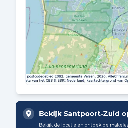
Kadastraal en VvE
EIGENDOMSSITUATIE
Volle eigendom
Buitenruimte en parkeren
BUITENRUIMTE
In woonwijk
BERGING
Aangebouwde stenen berging
Bekijk Santpoort-Zuid o
Bekijk de locatie en ontdek de makelaa