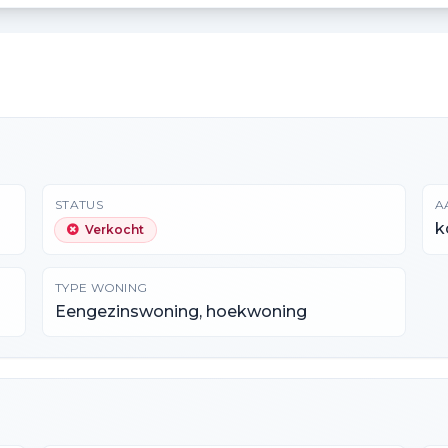
STATUS
A
k
Verkocht
TYPE WONING
Eengezinswoning, hoekwoning