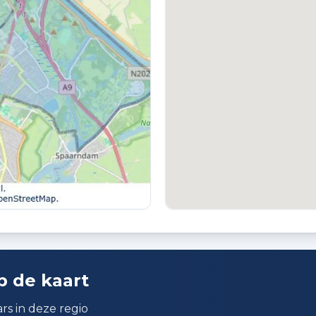
TUIN
T
Achtertuin en voortuin
G
a
PARKEREN
Openbaar parkeren
p de kaart
rs in deze regio