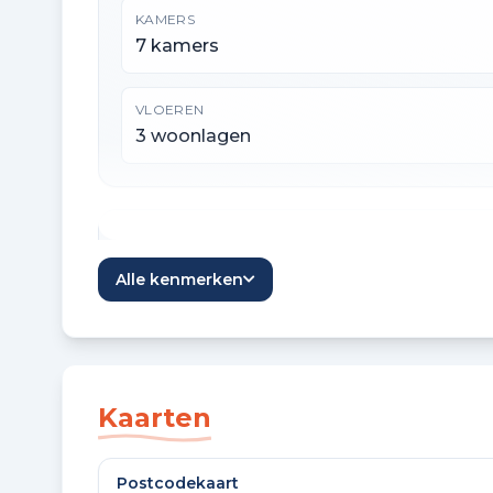
KAMERS
7 kamers
VLOEREN
3 woonlagen
Oppervlaktes en inhoud
Alle kenmerken
WOONOPPERVLAKTE
150 m²
OVERIGE INPANDIGE RUIMTE
Kaarten
17 m²
Postcodekaart