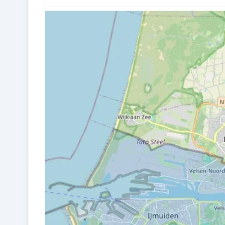
Bouw en energie
BOUWJAAR
1934
ISOLATIE
Dakisolatie, gedeeltelijk dubbel glas,
muurisolatie, vloerisolatie en
voorzetramen
CV KETEL
Intergas NEFIT (gas gestookt
combiketel uit 2021, eigendom)