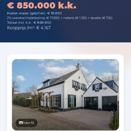
€ 850.000 k.k.
Kosten koper (geschat): € 18.850
2% overdrachtsbelasting (€ 17.000) + notaris (€ 1.150) + taxatie (€ 700)
Totaal incl. k.k.: € 868.850
Koopprijs /m²: € 4.167
Fotogalerij
Foto 51