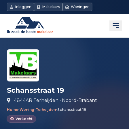
Direct naar de inhoud
Inloggen
Makelaars
Woningen
Open
Schansstraat 19
4844AR Terheijden • Noord-Brabant
Home
•
Woning
•
Terheijden
•
Schansstraat 19
Verkocht