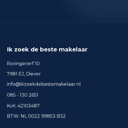
okt 2025
17
sep 2024
11
sep 2025
22
Deze cijfers geven een indicatief beeld van
veiligheidstrends in de woonomgeving van
Terheijden.
Ik zoek de beste makelaar
Roringererf 10
Veelgestelde vragen over
7981 EJ, Diever
wonen in Terheijden
info@ikzoekdebestemakelaar.nl
Korte antwoorden op basis van actuele
085 - 130 2651
plaatscijfers, handig voor een snelle
vergelijking van de woonomgeving.
KvK: 42103487
BTW: NL 0022 99853 B32
Hoeveel inwoners heeft
Terheijden?