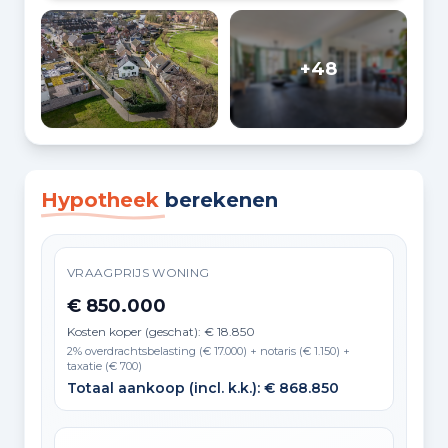
+48
Hypotheek
berekenen
VRAAGPRIJS WONING
€ 850.000
Kosten koper (geschat): € 18.850
2% overdrachtsbelasting (€ 17.000) + notaris (€ 1.150) +
taxatie (€ 700)
Totaal aankoop (incl. k.k.): € 868.850