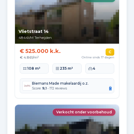
5.540
Buiten Europa
480
Vlietstraat 14
4844VM
Terheijden
€ 525.000 k.k.
Woningvoorraad en
C
€ 4.861/m²
Online sinds 17 dagen
bouwperiodes
Woonoppervlakte
Perceeloppervlakte
Slaapkamers
108 m²
235 m²
4
Soorten woningen
Hoekwoningen
558
Biemans Made makelaardij o.z.
Score:
9,1
• 172 reviews
Appartementen
384
Tussenwoningen
1.144
Verkocht onder voorbehoud
Vrijstaande woningen
407
Twee-onder-één-kap woningen
387