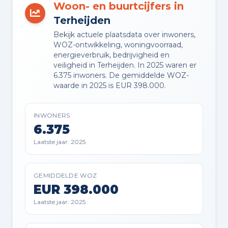
Woon- en buurtcijfers in
Volle eigendom
Terheijden
Bekijk actuele plaatsdata over inwoners,
WOZ-ontwikkeling, woningvoorraad,
Buitenruimte en parkeren
energieverbruik, bedrijvigheid en
veiligheid in Terheijden. In 2025 waren er
6.375 inwoners. De gemiddelde WOZ-
BUITENRUIMTE
waarde in 2025 is EUR 398.000.
Aan rustige weg, aan vaarwater,
aan water en in woonwijk
INWONERS
6.375
TUIN
Laatste jaar: 2025
Achtertuin, voortuin en zijtuin
TUIN LIGGING
GEMIDDELDE WOZ
EUR 398.000
Gelegen op het noordoosten
bereikbaar via achterom
Laatste jaar: 2025