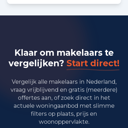
Bedrijvigheid in Terheijden
(2025)
85
Handel en HORECA
115
Nijverheid en energie
Klaar om makelaars te
195
Zakelijke dienstverlening
vergelijken?
Start direct!
150
Overheid, onderwijs en zorg
45
Landbouw, bosbouw en visserij
Vergelijk alle makelaars in Nederland,
vraag vrijblijvend en gratis (meerdere)
65
Vervoer, informatie en communicatie
offertes aan, of zoek direct in het
actuele woningaanbod met slimme
30
Financiele diensten en onroerendgoed
filters op plaats, prijs en
95
Cultuur, recreatie en overige diensten
woonoppervlakte.