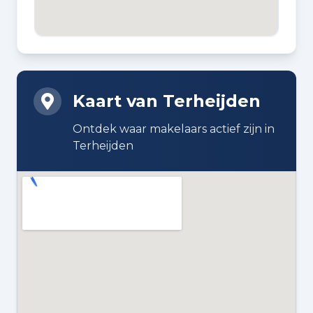
Bouw en energie
BOUWJAAR
1930
Kaart van Terheijden
BOUWWIJZE
Ontdek waar makelaars actief zijn in
Bestaande bouw
Terheijden
DAKTYPE
Zadeldak bedekt met pannen
ISOLATIE
Dakisolatie en HR-glas
VERWARMING
Cv-ketel, open haard en