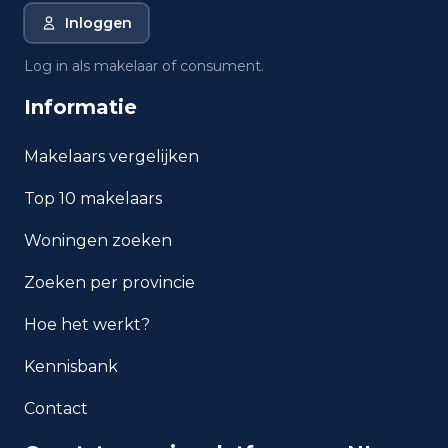
Inloggen
Wat is de gemiddelde WOZ-
waarde in Terheijden?
Log in als makelaar of consument.
Informatie
Wat is het gemiddelde
inkomen per inwoner in
Terheijden?
Makelaars vergelijken
Top 10 makelaars
Hoe veilig is wonen in
Terheijden?
Woningen zoeken
Welke woningtypen komen
Zoeken per provincie
het meest voor in Terheijden?
Hoe het werkt?
Kennisbank
Contact