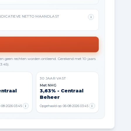
NDICATIEVE NETTO MAANDLAST
i
en geen rechten worden ontleend. Gerekend met 10-jaars
3:45).
30 JAAR VAST
Met NHG
entraal
3,63% - Centraal
Beheer
-08-2026 03:45
i
Opgehaald op: 06-08-2026 03:45
i