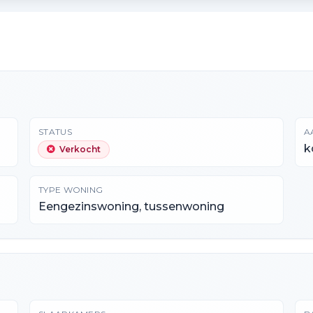
STATUS
A
k
Verkocht
TYPE WONING
Eengezinswoning, tussenwoning