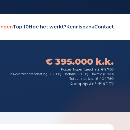
ingen
Top 10
Hoe het werkt?
Kennisbank
Contact
€ 395.000 k.k.
Kosten koper (geschat): € 9.750
2% overdrachtsbelasting (€ 7.900) + notaris (€ 1.150) + taxatie (€ 700)
Totaal incl. k.k.: € 404.750
Koopprijs /m²: € 4.202