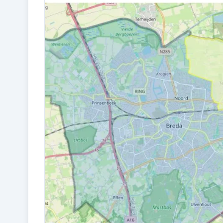
Bouw en energie
BOUWJAAR
1930
ISOLATIE
Dakisolatie en dubbel glas
CV KETEL
Remeha Tzerra (gas gestookt
combiketel uit 2020, eigendom)
Kadastraal en VvE
EIGENDOMSSITUATIE