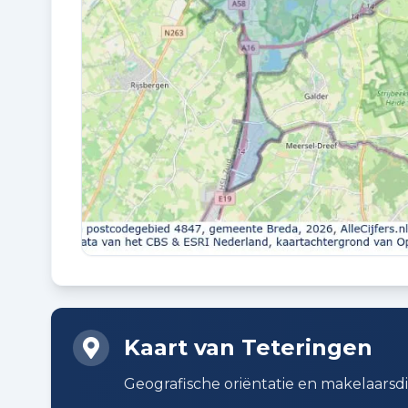
Volle eigendom
Buitenruimte en parkeren
BUITENRUIMTE
Aan drukke weg en in woonwijk
BERGING
Vrijstaande stenen berging
Kaart van Teteringen
Planning
Geografische oriëntatie en makelaarsd