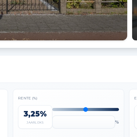
RENTE (%)
E
3,25%
%
JAARLIJKS