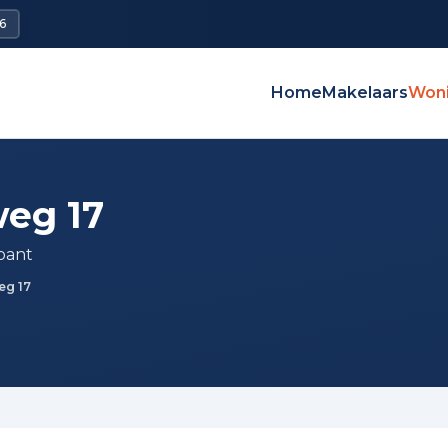
6
Home
Makelaars
Won
eg 17
bant
eg 17