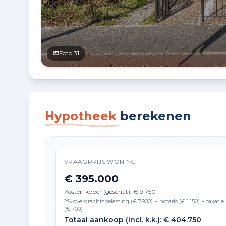
Foto 31
Hypotheek
berekenen
VRAAGPRIJS WONING
€ 395.000
Kosten koper (geschat): € 9.750
2% overdrachtsbelasting (€ 7.900) + notaris (€ 1.150) + taxatie
(€ 700)
Totaal aankoop (incl. k.k.): € 404.750