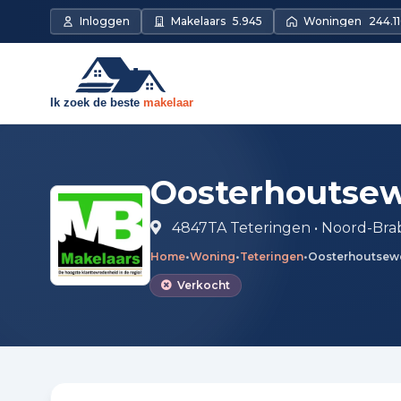
Direct naar de inhoud
Inloggen
Makelaars
5.945
Woningen
244.11
Oosterhoutsew
4847TA Teteringen • Noord-Bra
Home
•
Woning
•
Teteringen
•
Oosterhoutsew
Verkocht