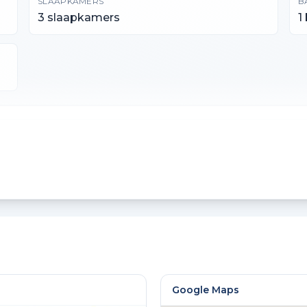
SLAAPKAMERS
B
3 slaapkamers
1
PERCEELOPPERVLAKTE
I
108 m²
3
ACHTERTUIN OPPERVLAKTE
35 m²
Google Maps