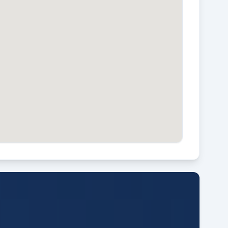
UIN LIGGING
elegen op het westen bereikbaar via
chterom