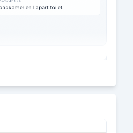
ADKAMERS
 badkamer en 1 apart toilet
NHOUD
40 m³