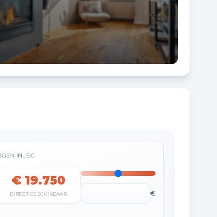
IGEN INLEG
€ 19.750
€
DIRECT BESCHIKBAAR