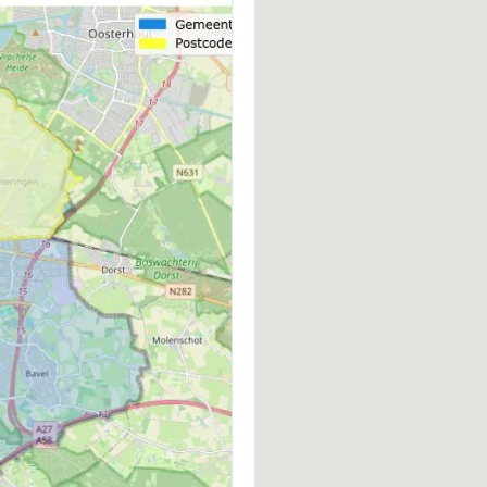
BOUWWIJZE
D
Bestaande bouw
Z
VERWARMING
W
Cv-ketel
C
ENERGIELABEL
F