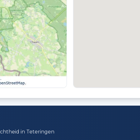
TUIN
T
Achtertuin en voortuin
G
a
PARKEREN
Openbaar parkeren
ichtheid in Teteringen