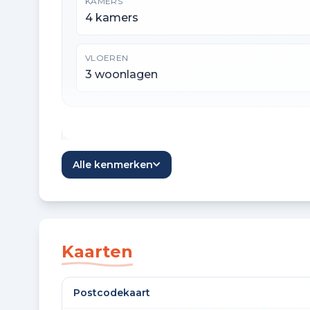
KAMERS
4 kamers
VLOEREN
3 woonlagen
Oppervlaktes en inhoud
Alle kenmerken
WOONOPPERVLAKTE
94 m²
EXTERNE BERGRUIMTE
Kaarten
6 m²
Postcodekaart