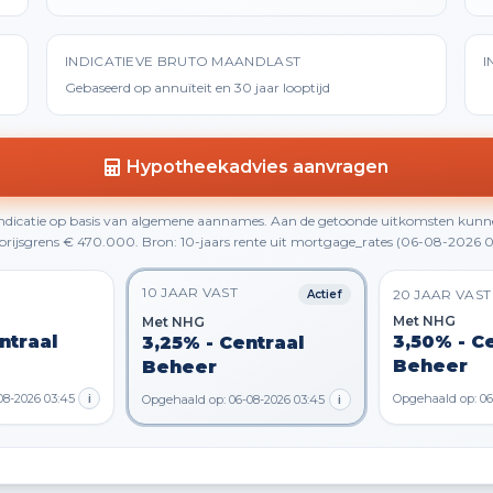
INDICATIEVE BRUTO MAANDLAST
I
Gebaseerd op annuïteit en 30 jaar looptijd
Hypotheekadvies aanvragen
 indicatie op basis van algemene aannames. Aan de getoonde uitkomsten kunn
rijsgrens € 470.000. Bron: 10-jaars rente uit mortgage_rates (06-08-2026 0
10 JAAR VAST
20 JAAR VAST
Actief
Met NHG
Met NHG
ntraal
3,50% - C
3,25% - Centraal
Beheer
Beheer
08-2026 03:45
i
Opgehaald op: 06
Opgehaald op: 06-08-2026 03:45
i