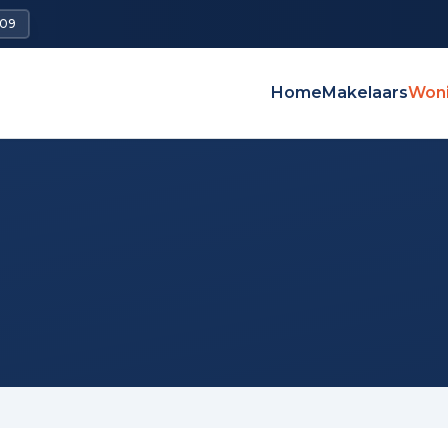
009
Home
Makelaars
Won