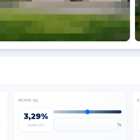
RENTE (%)
E
3,29%
%
e
JAARLIJKS