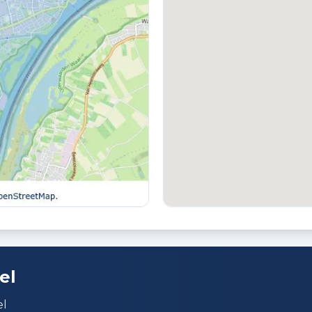
TUIN
T
Achtertuin, voortuin en zijtuin
G
a
el
el