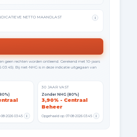
NDICATIEVE NETTO MAANDLAST
i
en geen rechten worden ontleend. Gerekend met 10-jaars
3:45). Bij niet-NHG is in deze indicatie uitgegaan van
30 JAAR VAST
(80%)
Zonder NHG (80%)
entraal
3,90% - Centraal
Beheer
-08-2026 03:45
i
Opgehaald op: 07-08-2026 03:45
i