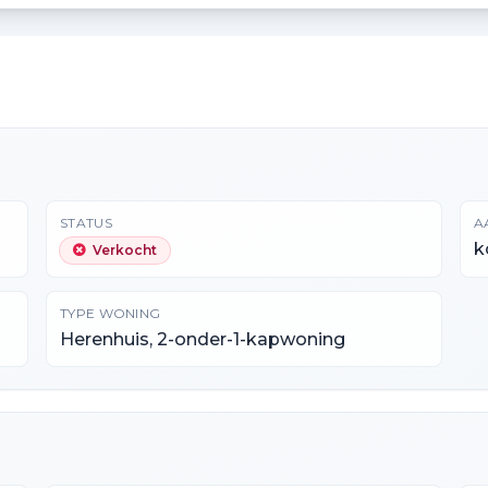
STATUS
A
k
Verkocht
TYPE WONING
Herenhuis, 2-onder-1-kapwoning