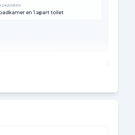
ADKAMERS
 badkamer en 1 apart toilet
NHOUD
30 m³
CHTERTUIN OPPERVLAKTE
24 m²