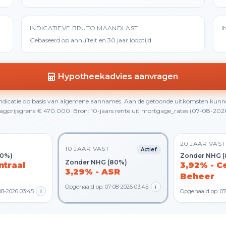
INDICATIEVE BRUTO MAANDLAST
I
Gebaseerd op annuïteit en 30 jaar looptijd
Hypotheekadvies aanvragen
 indicatie op basis van algemene aannames. Aan de getoonde uitkomsten kunn
gprijsgrens € 470.000. Bron: 10-jaars rente uit mortgage_rates (07-08-2026 0
20 JAAR VAST
10 JAAR VAST
Actief
80%)
Zonder NHG 
Zonder NHG (80%)
ntraal
3,92% - C
3,29% - ASR
Beheer
Opgehaald op: 07-08-2026 03:45
i
08-2026 03:45
i
Opgehaald op: 07