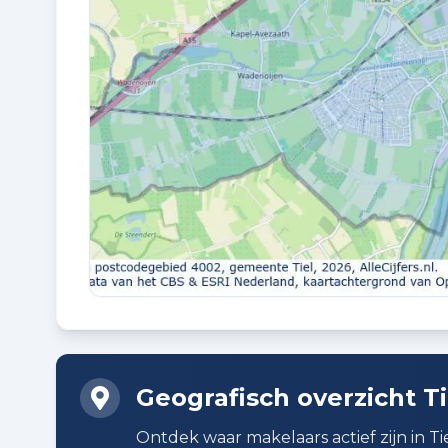
Kadastraal en VvE
EIGENDOMSSITUATIE
Volle eigendom
Buitenruimte en parkeren
BUITENRUIMTE
Aan park en aan rustige weg
PARKEREN
Op eigen terrein
Geografisch overzicht Ti
Ontdek waar makelaars actief zijn in Ti