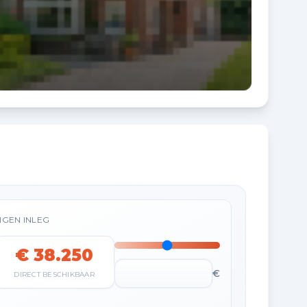
IGEN INLEG
€ 38.250
€
DIRECT BESCHIKBAAR