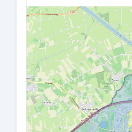
Bouw en energie
BOUWJAAR
1937
ISOLATIE
Dakisolatie en dubbel glas
CV KETEL
Nefit (gas gestookt combiketel uit 2000
eigendom)