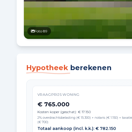
Foto 89
Hypotheek
berekenen
VRAAGPRIJS WONING
€ 765.000
Kosten koper (geschat): € 17.150
2% overdrachtsbelasting (€ 15.300) + notaris (€ 1.150) + taxati
(€ 700)
Totaal aankoop (incl. k.k.): € 782.150