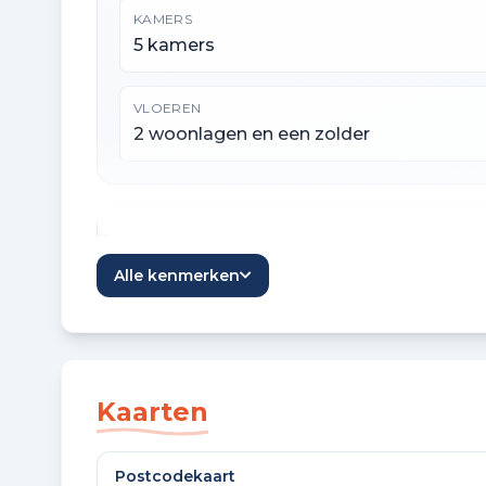
KAMERS
5 kamers
VLOEREN
2 woonlagen en een zolder
Oppervlaktes en inhoud
Alle kenmerken
WOONOPPERVLAKTE
155 m²
OVERIGE INPANDIGE RUIMTE
Kaarten
25 m²
Postcodekaart