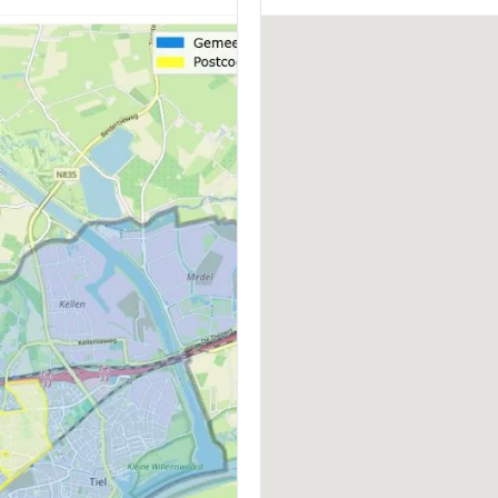
BOUWWIJZE
D
Bestaande bouw
Z
VERWARMING
W
Cv-ketel, elektrische verwarming,
C
gaskachels en gedeeltelijke
vloerverwarming
ENERGIELABEL
,
C