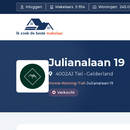
Direct naar de inhoud
Inloggen
Makelaars
5.954
Woningen
245.
Julianalaan 19
4002AJ Tiel • Gelderland
Home
•
Woning
•
Tiel
•
Julianalaan 19
Verkocht