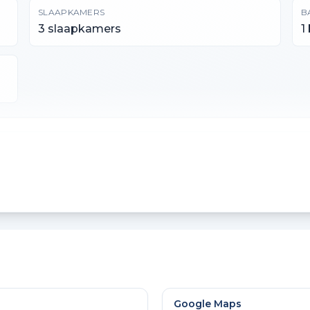
SLAAPKAMERS
B
3 slaapkamers
1
PERCEELOPPERVLAKTE
I
304 m²
6
GEBOUW GEBONDEN BUITENRUIMTE
A
5 m²
1
Google Maps