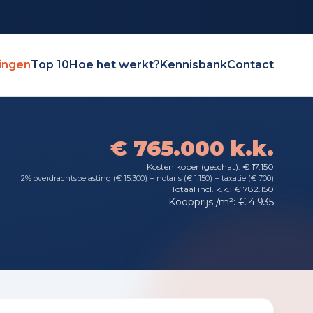
ingen
Top 10
Hoe het werkt?
Kennisbank
Contact
€ 765.000 k.k.
Kosten koper (geschat): € 17.150
2% overdrachtsbelasting (€ 15.300) + notaris (€ 1.150) + taxatie (€ 700)
Totaal incl. k.k.: € 782.150
Koopprijs /m²: € 4.935