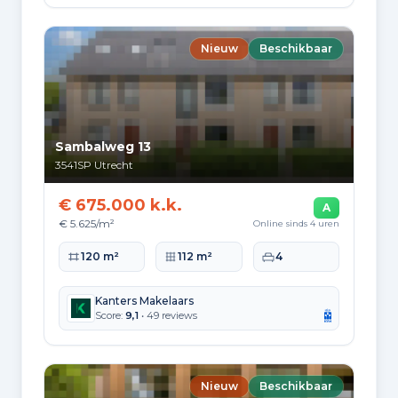
Samenstelling van bewoners
Leeftijdsopbouw
Nieuw
Beschikbaar
65+: 34.935
0-15: 47.675
15-25: 50.910
25-45: 126.675
45-65: 65.345
Opleidingsniveau
Sambalweg 13
Hoger
3541SP
Utrecht
148.860
€ 675.000 k.k.
A
Praktisch
€ 5.625/m²
Online sinds 4 uren
45.840
Woonoppervlakte
Perceeloppervlakte
Slaapkamers
120 m²
112 m²
4
Middelbaar
67.680
Kanters Makelaars
Score:
9,1
• 49 reviews
Herkomst inwoners (2025)
Europa
37.515
Nieuw
Beschikbaar