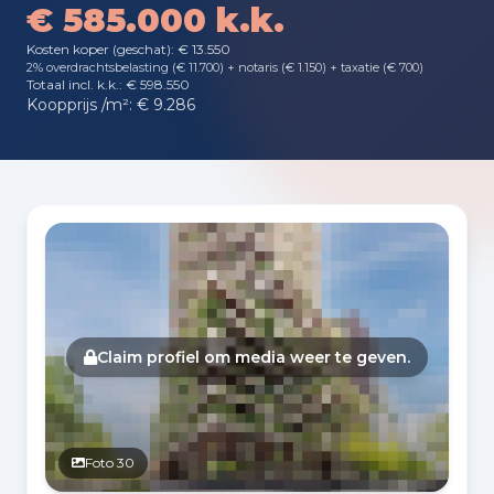
€ 585.000 k.k.
Kosten koper (geschat): € 13.550
2% overdrachtsbelasting (€ 11.700) + notaris (€ 1.150) + taxatie (€ 700)
Totaal incl. k.k.: € 598.550
Koopprijs /m²: € 9.286
Fotogalerij
Claim profiel om media weer te geven.
Foto 30