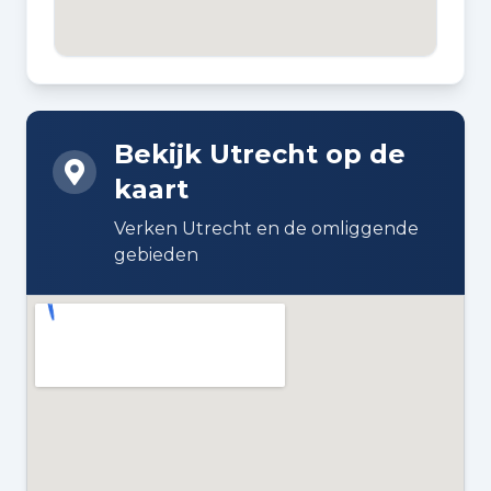
2024
BOUWWIJZE
Bestaande bouw
Bekijk Utrecht op de
DAKTYPE
kaart
Plat dak bedekt met bitumineuze
dakbedekking
Verken Utrecht en de omliggende
gebieden
ISOLATIE
Volledig geïsoleerd
VERWARMING
Stadsverwarming en gehele
vloerverwarming
WARM WATER