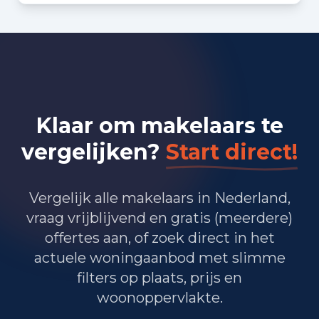
Bedrijvigheid in Utrecht (2025)
7.105
Handel en HORECA
3.650
Nijverheid en energie
Klaar om makelaars te
17.065
Zakelijke dienstverlening
vergelijken?
Start direct!
11.615
Overheid, onderwijs en zorg
Vergelijk alle makelaars in Nederland,
45
Landbouw, bosbouw en visserij
vraag vrijblijvend en gratis (meerdere)
6.690
Vervoer, informatie en communicatie
offertes aan, of zoek direct in het
actuele woningaanbod met slimme
1.850
Financiele diensten en onroerendgoed
filters op plaats, prijs en
woonoppervlakte.
7.705
Cultuur, recreatie en overige diensten