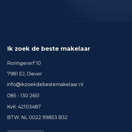
okt 2025
2.340
sep 2024
1.881
sep 2025
2.221
Deze cijfers geven een indicatief beeld van
veiligheidstrends in de woonomgeving van Utrecht.
Ik zoek de beste makelaar
Roringererf 10
Veelgestelde vragen over
7981 EJ, Diever
wonen in Utrecht
info@ikzoekdebestemakelaar.nl
Korte antwoorden op basis van actuele
plaatscijfers, handig voor een snelle
085 - 130 2651
vergelijking van de woonomgeving.
KvK: 42103487
Hoeveel inwoners heeft
BTW: NL 0022 99853 B32
Utrecht?