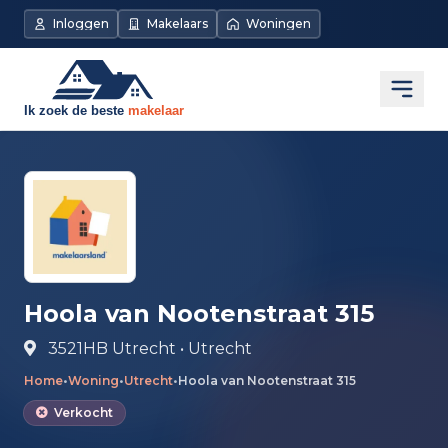
Direct naar de inhoud
Inloggen
Makelaars
Woningen
Open
Hoola van Nootenstraat 315
3521HB Utrecht • Utrecht
Home
•
Woning
•
Utrecht
•
Hoola van Nootenstraat 315
Verkocht