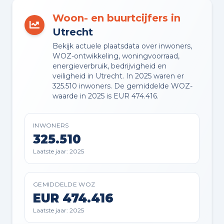
Woon- en buurtcijfers in
VVE PERIODIEKE BIJDRAGE
Utrecht
Nee
Bekijk actuele plaatsdata over inwoners,
WOZ-ontwikkeling, woningvoorraad,
VVE RESERVEFONDS AANWEZIG
energieverbruik, bedrijvigheid en
Ja
veiligheid in Utrecht. In 2025 waren er
325.510 inwoners. De gemiddelde WOZ-
waarde in 2025 is EUR 474.416.
VVE ONDERHOUDSPLAN
Ja
INWONERS
325.510
VVE OPSTALVERZEKERING
Laatste jaar: 2025
Ja
GEMIDDELDE WOZ
EUR 474.416
Buitenruimte en parkeren
Laatste jaar: 2025