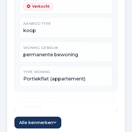
Verkocht
AANBOD TYPE
koop
WONING GEBRUIK
permanente bewoning
TYPE WONING
Portiekflat (appartement)
Indeling
KAMERS
Alle kenmerken
2 kamers