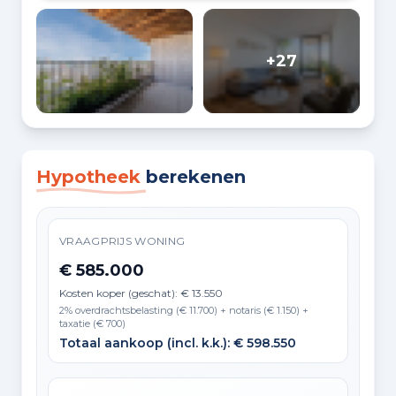
+27
Hypotheek
berekenen
VRAAGPRIJS WONING
€ 585.000
Kosten koper (geschat): € 13.550
2% overdrachtsbelasting (€ 11.700) + notaris (€ 1.150) +
taxatie (€ 700)
Totaal aankoop (incl. k.k.): € 598.550