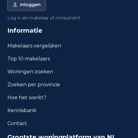
Wat is de gemiddelde WOZ-
Inloggen
waarde in Utrecht?
Log in als makelaar of consument.
Wat is het gemiddelde
Informatie
inkomen per inwoner in Utrecht?
Makelaars vergelijken
Hoe veilig is wonen in
Utrecht?
Top 10 makelaars
Woningen zoeken
Welke woningtypen komen
het meest voor in Utrecht?
Zoeken per provincie
Hoe het werkt?
Kennisbank
Contact
Grootste woningplatform van NL