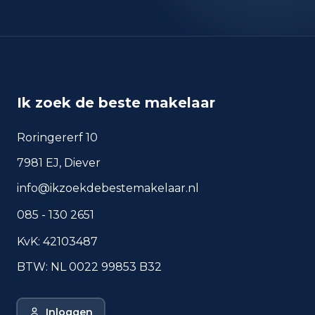
okt 2024
97
okt 2025
96
sep 2024
81
sep 2025
83
Ik zoek de beste makelaar
Deze cijfers geven een indicatief beeld van
veiligheidstrends in de woonomgeving van Wijchen.
Roringererf 10
7981 EJ, Diever
Veelgestelde vragen over
info@ikzoekdebestemakelaar.nl
wonen in Wijchen
085 - 130 2651
Korte antwoorden op basis van actuele
plaatscijfers, handig voor een snelle
KvK: 42103487
vergelijking van de woonomgeving.
BTW: NL 0022 99853 B32
Hoeveel inwoners heeft
Wijchen?
Inloggen