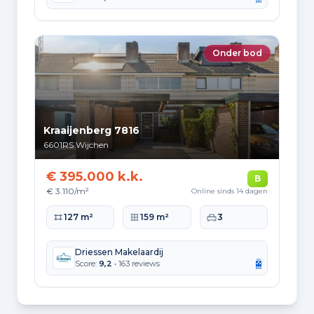
Verbruik per woningtype
Hoekwoning
Gas: 882 • Elektriciteit: 2.726
Onder bod
Huurwoning
Gas: 656 • Elektriciteit: 2.046
Koopwoning
Gas: 948 • Elektriciteit: 3.030
Kraaijenberg 7816
6601RS
Wijchen
Appartement
Gas: 524 • Elektriciteit: 1.879
€ 395.000 k.k.
B
€ 3.110/m²
Online sinds 14 dagen
Tussenwoning
Gas: 779 • Elektriciteit: 2.509
Woonoppervlakte
Perceeloppervlakte
Slaapkamers
127 m²
159 m²
3
Vrijstaande woning
Gas: 1.343 • Elektriciteit: 4.093
Driessen Makelaardij
Score:
9,2
• 163 reviews
Twee-onder-één-kap woning
Gas: 1.037 • Elektriciteit: 3.136