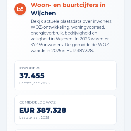
Woon- en buurtcijfers in
Wijchen
Buitenruimte en parkeren
Bekijk actuele plaatsdata over inwoners,
WOZ-ontwikkeling, woningvoorraad,
energieverbruik, bedrijvigheid en
BUITENRUIMTE
veiligheid in Wijchen. In 2026 waren er
In woonwijk
37.455 inwoners. De gemiddelde WOZ-
waarde in 2025 is EUR 387.328.
TUIN
Achtertuin en voortuin
INWONERS
37.455
TUIN LIGGING
Laatste jaar: 2026
Gelegen op het noorden bereikbaar
via achterom
GEMIDDELDE WOZ
EUR 387.328
BERGING
Laatste jaar: 2025
Vrijstaande houten berging