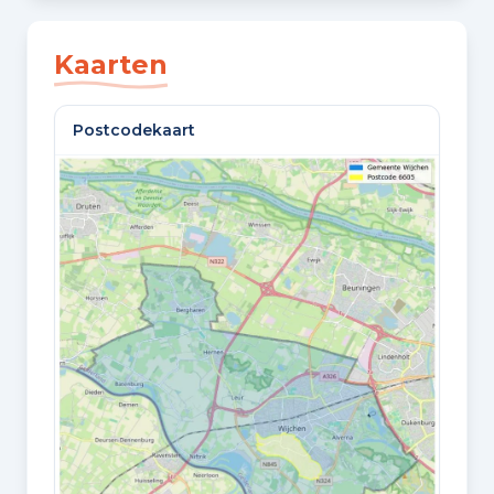
SLAAPKAMERS
2 slaapkamers
Kaarten
BADKAMERS
Postcodekaart
1 badkamer en 1 apart toilet
VLOEREN
2 woonlagen en een zolder
Oppervlaktes en inhoud
WOONOPPERVLAKTE
60 m²
PERCEELOPPERVLAKTE