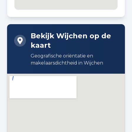
BOUWJAAR
1986
Bekijk Wijchen op de
BOUWWIJZE
kaart
Bestaande bouw
Geografische oriëntatie en
DAKTYPE
makelaarsdichtheid in Wijchen
Zadeldak bedekt met pannen
ISOLATIE
Dakisolatie, dubbel glas en
muurisolatie
VERWARMING
Cv-ketel