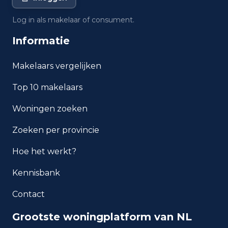
Wat is de gemiddelde WOZ-
Log in als makelaar of consument.
waarde in Wijchen?
Informatie
Wat is het gemiddelde
inkomen per inwoner in
Makelaars vergelijken
Wijchen?
Top 10 makelaars
Hoe veilig is wonen in
Woningen zoeken
Wijchen?
Zoeken per provincie
Welke woningtypen komen
het meest voor in Wijchen?
Hoe het werkt?
Kennisbank
Contact
Grootste woningplatform van NL