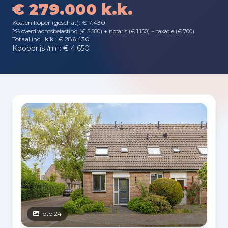
€ 279.000 k.k.
Kosten koper (geschat): € 7.430
2% overdrachtsbelasting (€ 5.580) + notaris (€ 1.150) + taxatie (€ 700)
Totaal incl. k.k.: € 286.430
Koopprijs /m²: € 4.650
Fotogalerij
Foto 24