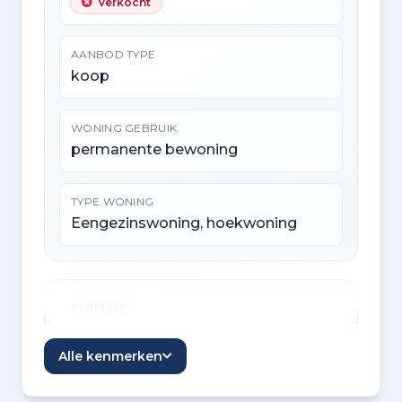
Verkocht
AANBOD TYPE
koop
WONING GEBRUIK
permanente bewoning
TYPE WONING
Eengezinswoning, hoekwoning
Indeling
KAMERS
Alle kenmerken
3 kamers