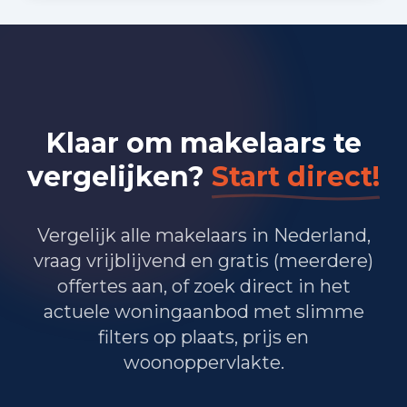
Bedrijvigheid in Wijchen (2025)
820
Handel en HORECA
Klaar om makelaars te
810
Nijverheid en energie
vergelijken?
Start direct!
1.110
Zakelijke dienstverlening
760
Overheid, onderwijs en zorg
Vergelijk alle makelaars in Nederland,
vraag vrijblijvend en gratis (meerdere)
80
Landbouw, bosbouw en visserij
offertes aan, of zoek direct in het
320
Vervoer, informatie en communicatie
actuele woningaanbod met slimme
filters op plaats, prijs en
215
Financiele diensten en onroerendgoed
woonoppervlakte.
495
Cultuur, recreatie en overige diensten