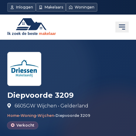
Direct naar de inhoud
Inloggen
Makelaars
Woningen
Open
Diepvoorde 3209
6605GW Wijchen • Gelderland
Home
•
Woning
•
Wijchen
•
Diepvoorde 3209
Verkocht