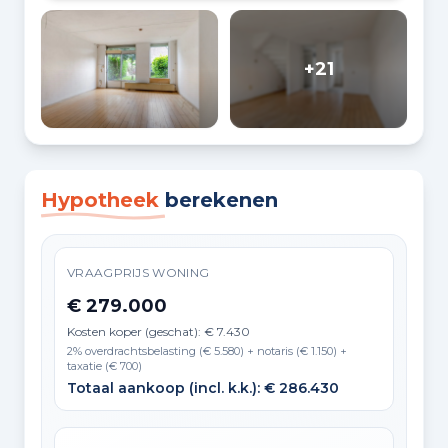
+21
Hypotheek
berekenen
VRAAGPRIJS WONING
€ 279.000
Kosten koper (geschat): € 7.430
2% overdrachtsbelasting (€ 5.580) + notaris (€ 1.150) +
taxatie (€ 700)
Totaal aankoop (incl. k.k.): € 286.430