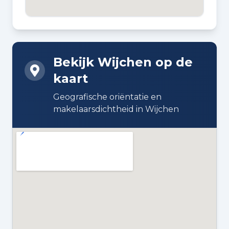
DAKTYPE
Zadeldak bedekt met pannen
Bekijk Wijchen op de
ISOLATIE
kaart
Volledig geïsoleerd
Geografische oriëntatie en
VERWARMING
makelaarsdichtheid in Wijchen
Elektrische verwarming
WARM WATER
Elektrische boiler
ENERGIELABEL
A+++