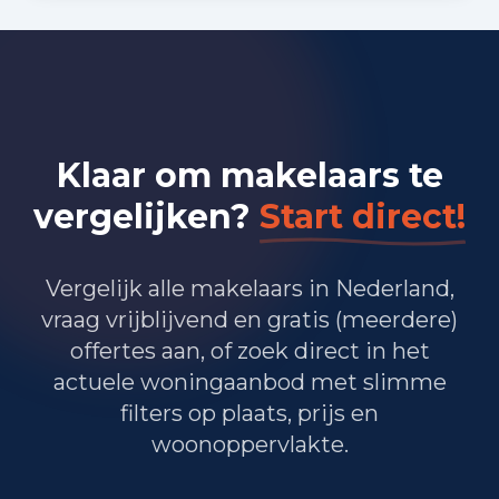
Bedrijvigheid in Wijchen (2025)
820
Handel en HORECA
Klaar om makelaars te
810
Nijverheid en energie
vergelijken?
Start direct!
1.110
Zakelijke dienstverlening
760
Overheid, onderwijs en zorg
Vergelijk alle makelaars in Nederland,
vraag vrijblijvend en gratis (meerdere)
80
Landbouw, bosbouw en visserij
offertes aan, of zoek direct in het
320
Vervoer, informatie en communicatie
actuele woningaanbod met slimme
filters op plaats, prijs en
215
Financiele diensten en onroerendgoed
woonoppervlakte.
495
Cultuur, recreatie en overige diensten