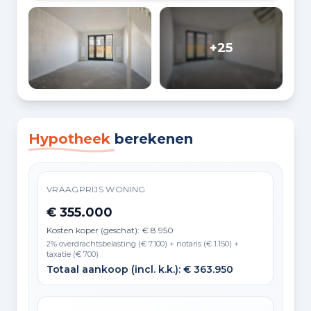
+25
Hypotheek
berekenen
VRAAGPRIJS WONING
€ 355.000
Kosten koper (geschat): € 8.950
2% overdrachtsbelasting (€ 7.100) + notaris (€ 1.150) +
taxatie (€ 700)
Totaal aankoop (incl. k.k.): € 363.950