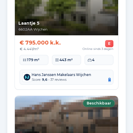
Nederland
31.140
Laantje 5
Buiten Europa
6602AA
Wijchen
3.615
€ 795.000 k.k.
E
€ 4.441/m²
Online sinds 3 dagen
Woonoppervlakte
Perceeloppervlakte
Slaapkamers
179 m²
443 m²
4
Woningvoorraad en
bouwperiodes
Hans Janssen Makelaars Wijchen
Score:
9,6
• 37 reviews
Soorten woningen
Hoekwoningen
3.177
Appartementen
3.588
Beschikbaar
Tussenwoningen
6.536
Vrijstaande woningen
2.144