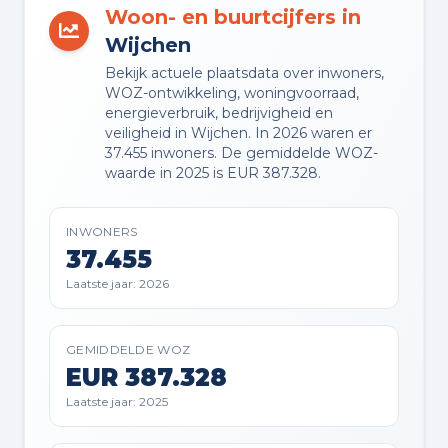
Vrijstaande houten berging
Woon- en buurtcijfers in
Wijchen
PARKEREN
Bekijk actuele plaatsdata over inwoners,
Openbaar parkeren
WOZ-ontwikkeling, woningvoorraad,
energieverbruik, bedrijvigheid en
veiligheid in Wijchen. In 2026 waren er
37.455 inwoners. De gemiddelde WOZ-
waarde in 2025 is EUR 387.328.
Planning
INWONERS
AANGEBODEN SINDS
37.455
20-05-2026
Laatste jaar: 2026
VERKOOPDATUM
20-06-2026
GEMIDDELDE WOZ
EUR 387.328
Laatste jaar: 2025