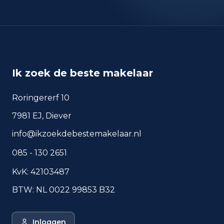
okt 2024
97
okt 2025
96
sep 2024
81
sep 2025
83
Ik zoek de beste makelaar
Deze cijfers geven een indicatief beeld van
veiligheidstrends in de woonomgeving van Wijchen.
Roringererf 10
7981 EJ, Diever
Veelgestelde vragen over
info@ikzoekdebestemakelaar.nl
wonen in Wijchen
085 - 130 2651
Korte antwoorden op basis van actuele
plaatscijfers, handig voor een snelle
KvK: 42103487
vergelijking van de woonomgeving.
BTW: NL 0022 99853 B32
Hoeveel inwoners heeft
Wijchen?
Inloggen