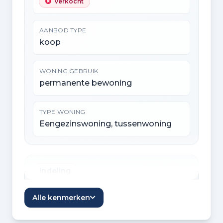
Verkocht
AANBOD TYPE
koop
WONING GEBRUIK
permanente bewoning
TYPE WONING
Eengezinswoning, tussenwoning
Indeling
KAMERS
Alle kenmerken
2 kamers