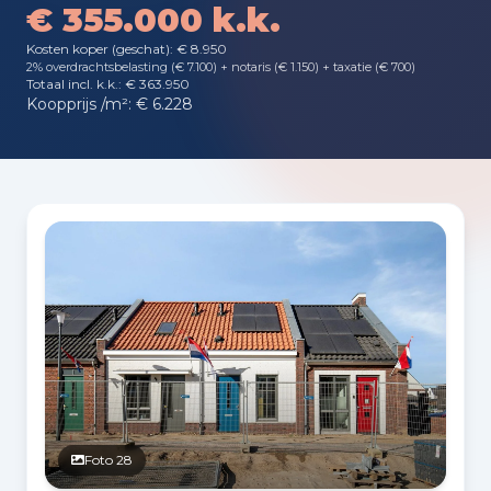
€ 355.000 k.k.
Kosten koper (geschat): € 8.950
2% overdrachtsbelasting (€ 7.100) + notaris (€ 1.150) + taxatie (€ 700)
Totaal incl. k.k.: € 363.950
Koopprijs /m²: € 6.228
Fotogalerij
Foto 28