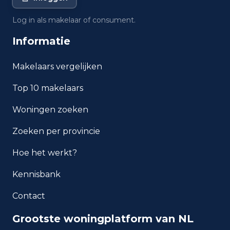
Wat is de gemiddelde WOZ-
Log in als makelaar of consument.
waarde in Wijchen?
Informatie
Wat is het gemiddelde
inkomen per inwoner in
Makelaars vergelijken
Wijchen?
Top 10 makelaars
Hoe veilig is wonen in
Woningen zoeken
Wijchen?
Zoeken per provincie
Welke woningtypen komen
het meest voor in Wijchen?
Hoe het werkt?
Kennisbank
Contact
Grootste woningplatform van NL