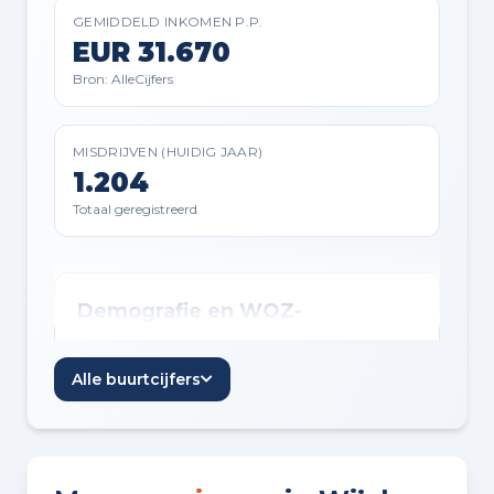
Badkamer voorzieningen
GEMIDDELD INKOMEN P.P.
Douche, toilet, en wastafel
EUR 31.670
Bron: AlleCijfers
Extra kenmerken
Balansventilatie en zonnepanelen
MISDRIJVEN (HUIDIG JAAR)
1.204
Totaal geregistreerd
Demografie en WOZ-
ontwikkeling
Alle buurtcijfers
Inwoners per jaar
Jaar
Inwoners
Inwoners per jaar in Wijchen
2021
36.635