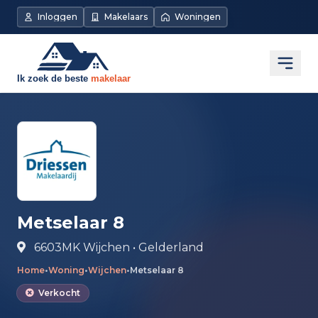
Direct naar de inhoud
Inloggen
Makelaars
Woningen
Open
Metselaar 8
6603MK Wijchen • Gelderland
Home
•
Woning
•
Wijchen
•
Metselaar 8
Verkocht