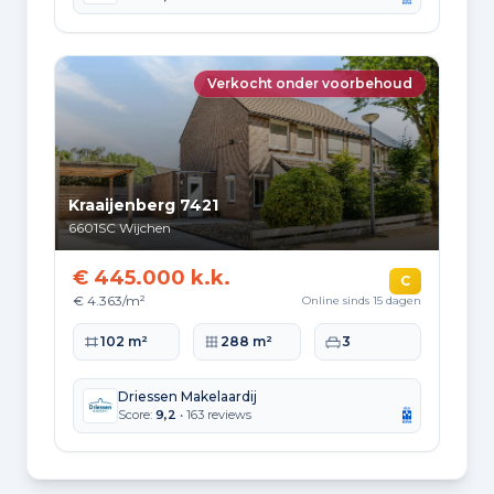
Verbruik per woningtype
Hoekwoning
Gas: 882 • Elektriciteit: 2.726
Verkocht onder voorbehoud
Huurwoning
Gas: 656 • Elektriciteit: 2.046
Koopwoning
Gas: 948 • Elektriciteit: 3.030
Kraaijenberg 7421
6601SC
Wijchen
Appartement
Gas: 524 • Elektriciteit: 1.879
€ 445.000 k.k.
C
€ 4.363/m²
Online sinds 15 dagen
Tussenwoning
Gas: 779 • Elektriciteit: 2.509
Woonoppervlakte
Perceeloppervlakte
Slaapkamers
102 m²
288 m²
3
Vrijstaande woning
Gas: 1.343 • Elektriciteit: 4.093
Driessen Makelaardij
Score:
9,2
• 163 reviews
Twee-onder-één-kap woning
Gas: 1.037 • Elektriciteit: 3.136