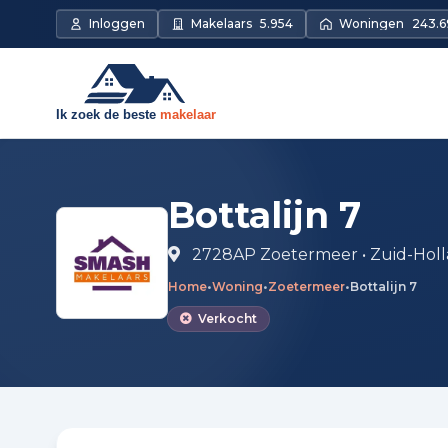
Direct naar de inhoud
Inloggen
Makelaars
5.954
Woningen
243.6
Bottalijn 7
2728AP Zoetermeer • Zuid-Hol
Home
•
Woning
•
Zoetermeer
•
Bottalijn 7
Verkocht