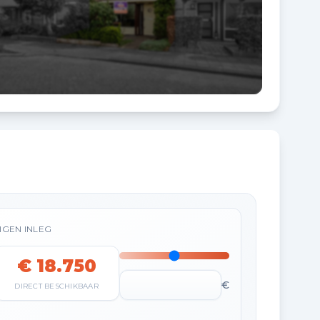
IGEN INLEG
€ 18.750
€
DIRECT BESCHIKBAAR