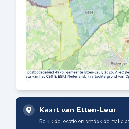
EIGENDOMSSITUATIE
Volle eigendom
Buitenruimte en parkeren
BUITENRUIMTE
In woonwijk
BERGING
Vrijstaande stenen berging
Kaart van Etten-Leur
GARAGE CAPACITEIT
1 auto(s)
Bekijk de locatie en ontdek de makelaa