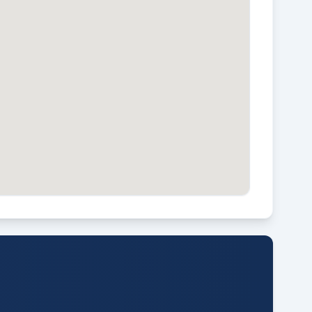
UIN LIGGING
elegen op het zuidoosten bereikbaar
ia achterom
ARAGE TYPE
aragebox