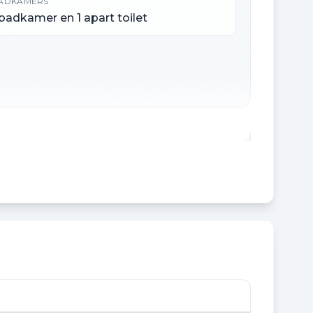
ADKAMERS
 badkamer en 1 apart toilet
NHOUD
58 m³
CHTERTUIN OPPERVLAKTE
0 m²