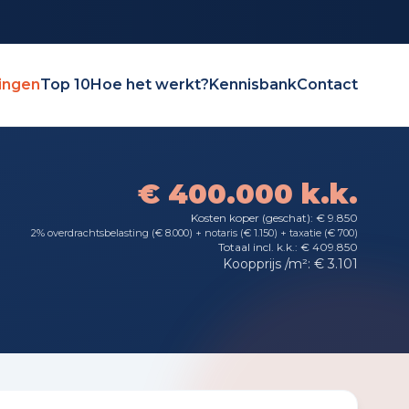
ingen
Top 10
Hoe het werkt?
Kennisbank
Contact
€ 400.000 k.k.
Kosten koper (geschat): € 9.850
2% overdrachtsbelasting (€ 8.000) + notaris (€ 1.150) + taxatie (€ 700)
Totaal incl. k.k.: € 409.850
Koopprijs /m²: € 3.101