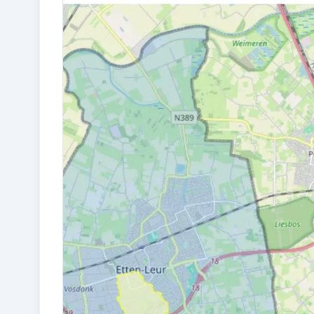
Bouw en energie
BOUWJAAR
1974
ISOLATIE
Dakisolatie, gedeeltelijk dubbel glas en
muurisolatie
CV KETEL
HR (gas gestookt combiketel uit 1998,
eigendom)
Kadastraal en VvE