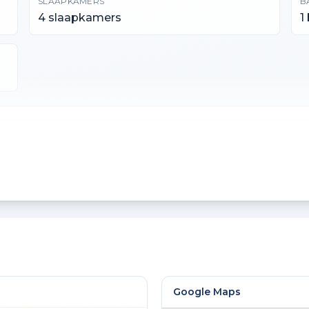
SLAAPKAMERS
B
4 slaapkamers
1
PERCEELOPPERVLAKTE
I
274 m²
4
EXTERNE BERGRUIMTE
A
29 m²
9
Google Maps