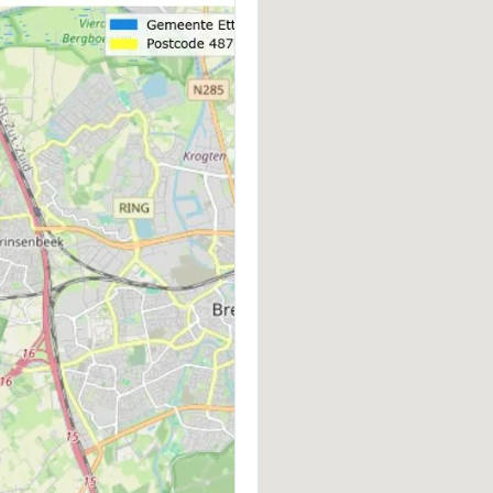
BOUWWIJZE
D
Bestaande bouw
Z
VERWARMING
W
Cv-ketel
C
ENERGIELABEL
B