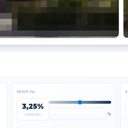
RENTE (%)
E
3,25%
%
JAARLIJKS