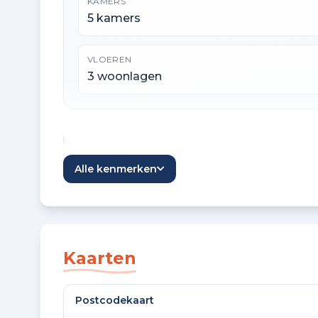
KAMERS
5 kamers
VLOEREN
3 woonlagen
Oppervlaktes en inhoud
Alle kenmerken
WOONOPPERVLAKTE
129 m²
GEBOUW GEBONDEN BUITENRUIMTE
Kaarten
14 m²
Postcodekaart