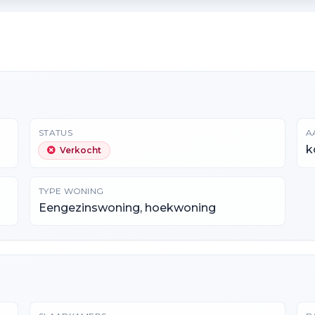
STATUS
A
k
Verkocht
TYPE WONING
Eengezinswoning, hoekwoning