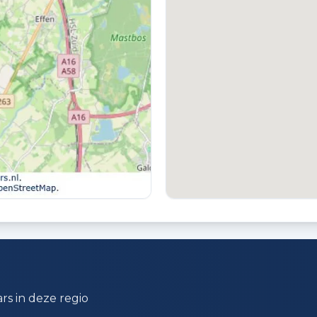
TUIN
T
Achtertuin en voortuin
G
v
PARKEREN
G
Parkeervergunningen
G
rs in deze regio