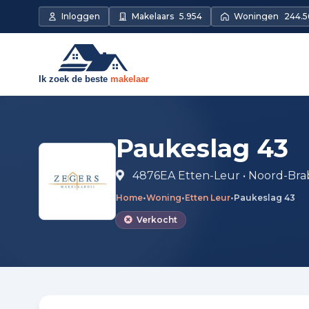
Direct naar de inhoud
Inloggen
Makelaars
5.954
Woningen
244.5
Paukeslag 43
4876EA Etten-Leur • Noord-Bra
Home
•
Woning
•
Etten Leur
•
Paukeslag 43
Verkocht