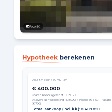
Foto 50
Hypotheek
berekenen
VRAAGPRIJS WONING
€ 400.000
Kosten koper (geschat): € 9.850
2% overdrachtsbelasting (€ 8.000) + notaris (€ 1.150) + taxatie
(€ 700)
Totaal aankoop (incl. k.k.): € 409.850