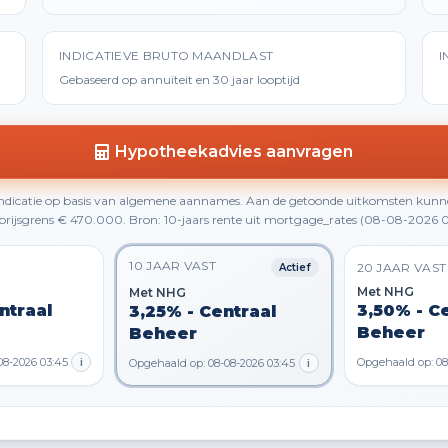
INDICATIEVE BRUTO MAANDLAST
I
Gebaseerd op annuïteit en 30 jaar looptijd
Hypotheekadvies aanvragen
 indicatie op basis van algemene aannames. Aan de getoonde uitkomsten kunn
rijsgrens € 470.000. Bron: 10-jaars rente uit mortgage_rates (08-08-2026 0
10 JAAR VAST
20 JAAR VAST
Actief
Met NHG
Met NHG
ntraal
3,50% - C
3,25% - Centraal
Beheer
Beheer
08-2026 03:45
i
Opgehaald op: 08
Opgehaald op: 08-08-2026 03:45
i