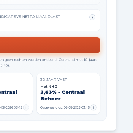
NDICATIEVE NETTO MAANDLAST
i
en geen rechten worden ontleend. Gerekend met 10-jaars
3:45).
30 JAAR VAST
Met NHG
entraal
3,63% - Centraal
Beheer
-08-2026 03:45
i
Opgehaald op: 08-08-2026 03:45
i