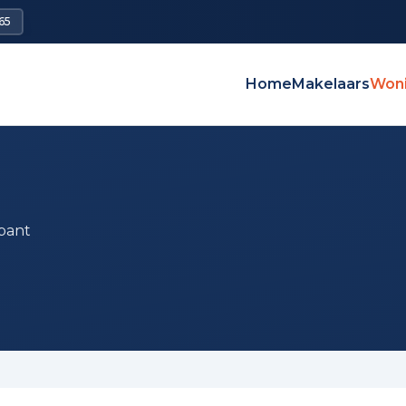
65
Home
Makelaars
Won
bant