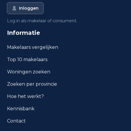
Inloggen
Wat is de gemiddelde WOZ-
waarde in Rotterdam?
Log in als makelaar of consument.
Informatie
Wat is het gemiddelde
inkomen per inwoner in
Rotterdam?
Makelaars vergelijken
Top 10 makelaars
Hoe veilig is wonen in
Rotterdam?
Woningen zoeken
Welke woningtypen komen
Zoeken per provincie
het meest voor in Rotterdam?
Hoe het werkt?
Kennisbank
Contact