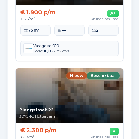
5.469
2010 tot 2020
€ 1.900 p/m
A+
€ 25/m²
Online sinds 1 dag
3.475
2020 en later
Woonoppervlakte
Perceeloppervlakte
Slaapkamers
75 m²
—
2
Vastgoed 010
Score:
10,0
• 2 reviews
Energie en duurzaamheid
Energielabelverdeling
Nieuw
Beschikbaar
Label A
Label C
76.947
71.907
Label B
Label G
51.923
27.838
Ploegstraat 22
Label D
Label E
3075NG
Rotterdam
26.618
25.314
€ 2.300 p/m
A
Label F
Label A+
€ 19/m²
Online sinds 1 dag