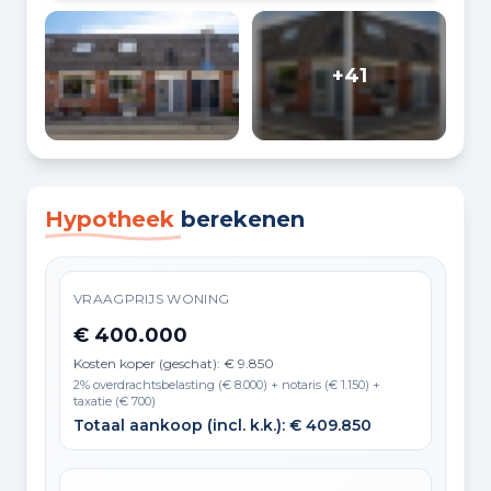
+41
Hypotheek
berekenen
VRAAGPRIJS WONING
€ 400.000
Kosten koper (geschat): € 9.850
2% overdrachtsbelasting (€ 8.000) + notaris (€ 1.150) +
taxatie (€ 700)
Totaal aankoop (incl. k.k.): € 409.850