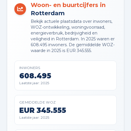
Woon- en buurtcijfers in
TUIN
Rotterdam
Achtertuin
Bekijk actuele plaatsdata over inwoners,
WOZ-ontwikkeling, woningvoorraad,
energieverbruik, bedrijvigheid en
TUIN LIGGING
veiligheid in Rotterdam. In 2025 waren er
Gelegen op het zuidwesten
608.495 inwoners. De gemiddelde WOZ-
bereikbaar via achterom
waarde in 2025 is EUR 345.555.
BERGING
INWONERS
Vrijstaande stenen berging
608.495
Laatste jaar: 2025
PARKEREN
Openbaar parkeren
GEMIDDELDE WOZ
EUR 345.555
Laatste jaar: 2025
Planning