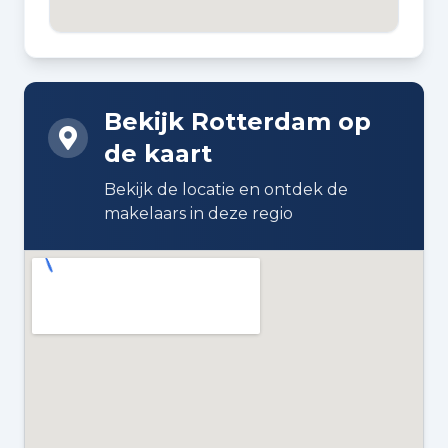
BOUWWIJZE
Bestaande bouw
Bekijk Rotterdam op
DAKTYPE
de kaart
Zadeldak bedekt met pannen
Bekijk de locatie en ontdek de
ISOLATIE
makelaars in deze regio
Dakisolatie en gedeeltelijk dubbel
glas
VERWARMING
Stadsverwarming
WARM WATER
Stadsverwarming