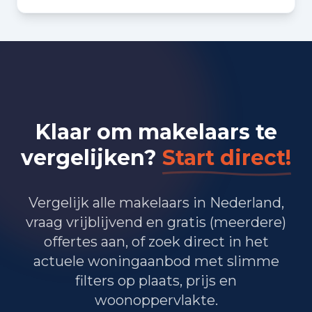
Bedrijvigheid in Rotterdam
(2025)
15.425
Handel en HORECA
14.280
Nijverheid en energie
Klaar om makelaars te
27.830
Zakelijke dienstverlening
vergelijken?
Start direct!
18.985
Overheid, onderwijs en zorg
340
Landbouw, bosbouw en visserij
Vergelijk alle makelaars in Nederland,
vraag vrijblijvend en gratis (meerdere)
10.035
Vervoer, informatie en communicatie
offertes aan, of zoek direct in het
actuele woningaanbod met slimme
3.525
Financiele diensten en onroerendgoed
filters op plaats, prijs en
11.505
Cultuur, recreatie en overige diensten
woonoppervlakte.