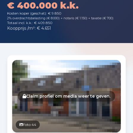
€ 400.000 k.k.
Kosten koper (geschat): € 9.850
2% overdrachtsbelasting (€ 8.000) + notaris (€ 1.150) + taxatie (€ 700)
Totaal incl. k.k.: € 409.850
Koopprijs /m²: € 4.651
Fotogalerij
Claim profiel om media weer te geven.
Foto 44