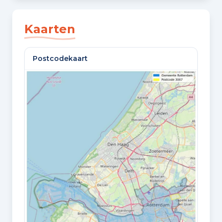
SLAAPKAMERS
3 slaapkamers
Kaarten
BADKAMERS
Postcodekaart
1 badkamer en 1 apart toilet
VLOEREN
2 woonlagen
Oppervlaktes en inhoud
WOONOPPERVLAKTE
86 m²
PERCEELOPPERVLAKTE