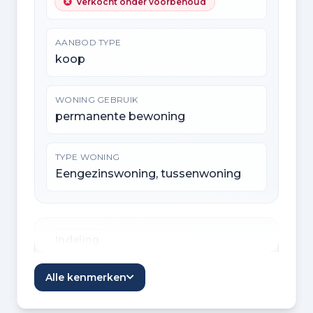
Verkocht onder voorbehoud
AANBOD TYPE
koop
WONING GEBRUIK
permanente bewoning
TYPE WONING
Eengezinswoning, tussenwoning
Indeling
KAMERS
Alle kenmerken
4 kamers